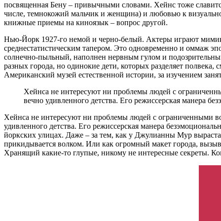
посвященная Бену – привычными словами. Хейнс тоже славитс
числе, темнокожий мальчик и женщина) и любовью к визуально
книжные приемы на киноязык – вопрос другой.
Нью-Йорк 1927-го немой и черно-белый. Актеры играют мимико
среднестатистическим тапером. Это одновременно и оммаж эпо
солнечно-пыльный, наполнен нервным гулом и подозрительными
разных города, но одинокие дети, которых разделяет полвека,
Американский музей естественной истории, за изучением занят
Хейнса не интересуют ни проблемы людей с ограниченн
вечно удивленного детства. Его режиссерская манера бе
Хейнса не интересуют ни проблемы людей с ограниченными во
удивленного детства. Его режиссерская манера безэмоциональн
йоркских улицах. Даже – за тем, как у Джулианны Мур выраста
прикидывается волком. Или как огромный макет города, вызы
Хранящий какие-то глупые, никому не интересные секреты. Ко