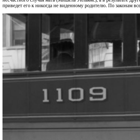
приведет его к никогда не виденному родителю. По законам вс