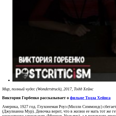
Мир, полный чудес (Wonderstruck), 2017, Тодд Хейнс
Виктория Горбенко рассказывает о
фильме Тодда Хейнса
Америка, 1927 год. Глухонемая Роуз (Милли Симмондс) сбегае
(Джулианна Мур). Девочка верит, что в жизни ее мать тот же ге
несчастного случая мать (Мишель Уильямс), а в результате дру