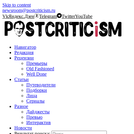
Skip to content
newsroom@postcriticism.ru
Vk
Яндекс.Дзен
Telegram
Twitter
YouTube
Навигатор
Редакция
Рецензии
Премьеры
Old Fashioned
Well Done
Статьи
Путеводители
Подборки
Лица
Сериалы
Разное
Дайджесты
Превью
Интерактив
Новости
Результат поиска: