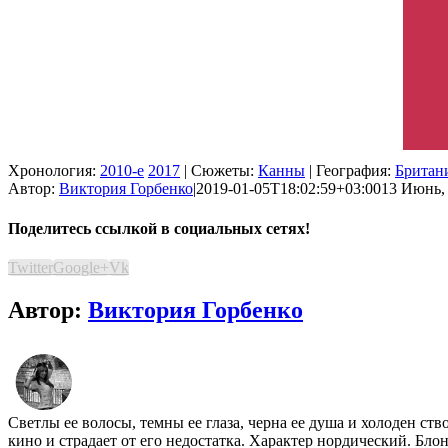
Хронология:
2010-е
2017
| Сюжеты:
Канны
| География:
Британ
Автор:
Виктория Горбенко
|
2019-01-05T18:02:59+03:00
13 Июнь, 
Поделитесь ссылкой в социальных сетях!
Twitter
Google+
Vk
Автор:
Виктория Горбенко
Светлы ее волосы, темны ее глаза, черна ее душа и холоден ст
кино и страдает от его недостатка. Характер нордический. Бло