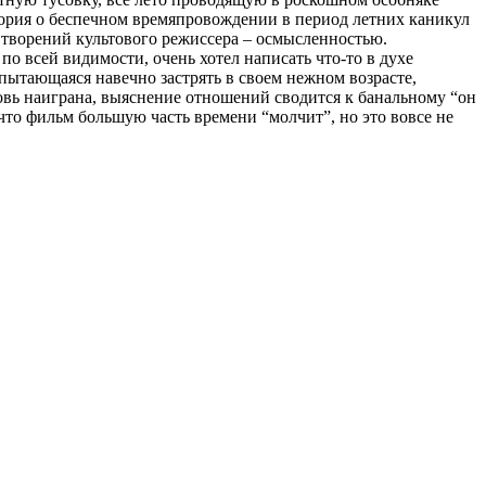
тория о беспечном времяпровождении в период летних каникул
о творений культового режиссера – осмысленностью.
 по всей видимости, очень хотел написать что-то в духе
пытающаяся навечно застрять в своем нежном возрасте,
овь наиграна, выяснение отношений сводится к банальному “он
, что фильм большую часть времени “молчит”, но это вовсе не