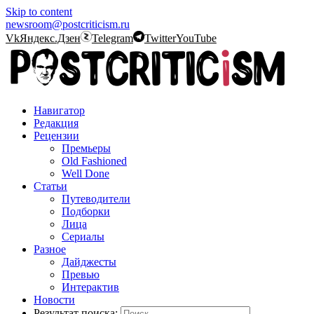
Skip to content
newsroom@postcriticism.ru
Vk
Яндекс.Дзен
Telegram
Twitter
YouTube
Навигатор
Редакция
Рецензии
Премьеры
Old Fashioned
Well Done
Статьи
Путеводители
Подборки
Лица
Сериалы
Разное
Дайджесты
Превью
Интерактив
Новости
Результат поиска: