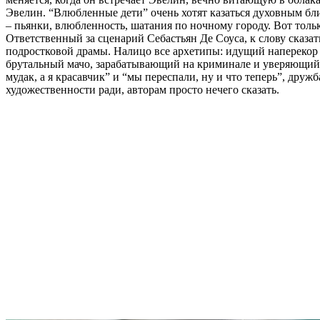
Эвелин. “Влюбленные дети” очень хотят казаться духовным б
– пьянки, влюбленность, шатания по ночному городу. Вот тольк
Ответственный за сценарий Себастьян Де Соуса, к слову сказать
подростковой драмы. Налицо все архетипы: идущий наперекор к
брутальный мачо, зарабатывающий на криминале и уверяющий, 
мудак, а я красавчик” и “мы переспали, ну и что теперь”, друж
художественности ради, авторам просто нечего сказать.