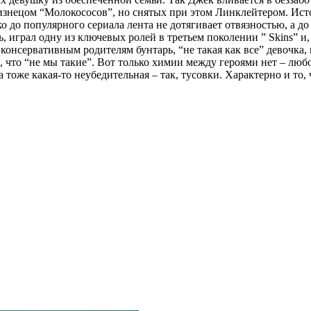
лизнецом “Молокососов”, но снятых при этом Линклейтером. Ис
о до популярного сериала лента не дотягивает отвязностью, а д
, играл одну из ключевых ролей в третьем поколении ” Skins” и,
онсервативным родителям бунтарь, “не такая как все” девочка, 
что “не мы такие”. Вот только химии между героями нет – люб
ба тоже какая-то неубедительная – так, тусовки. Характерно и то