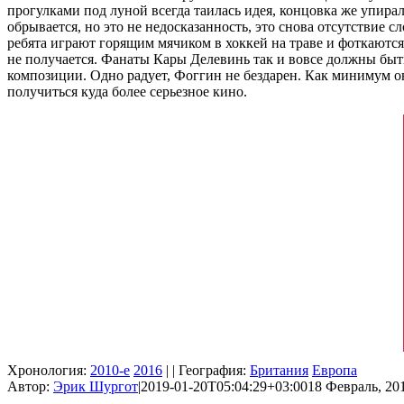
прогулками под луной всегда таилась идея, концовка же упира
обрывается, но это не недосказанность, это снова отсутствие 
ребята играют горящим мячиком в хоккей на траве и фоткаютс
не получается. Фанаты Кары Делевинь так и вовсе должны быть 
композиции. Одно радует, Фоггин не бездарен. Как минимум он
получиться куда более серьезное кино.
Хронология:
2010-е
2016
| | География:
Британия
Европа
Автор:
Эрик Шургот
|
2019-01-20T05:04:29+03:00
18 Февраль, 201