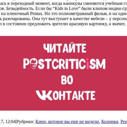
лась в переходный момент, когда каникулы сменяются учебным го
слов. Безыдейность. Если бы “Kids in Love” были клипом индии-
я на пленочный Pentax. Но это полнометражный фильм, и на одн
разочарованы. Она тут выступает в качестве мебели – у персона
 в состоянии предложить зрителю красивую картинку, а значит,
7, 12:04
|
Рубрики:
Кино, которое вы еще не видели
,
Колонки
,
Ре