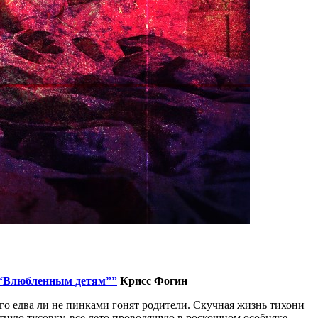
“Влюбленным детям””
Крисс Фогин
го едва ли не пинками гонят родители. Скучная жизнь тихони
отную тусовку, все лето проводящую в роскошном особняке