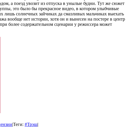
дом, а поезд увозит из отпуска в унылые будни. Тут же сюжет
группы, это было бы прекрасное видео, в котором улыбчивые
их лишь солнечных зайчиках да смазливых мальчиках выехать
жа вообще нет истории, хотя он и вынесен на постере в центр
 при более содержательном сценарии у режиссера может
цензии
|
Теги:
#Трэш
|