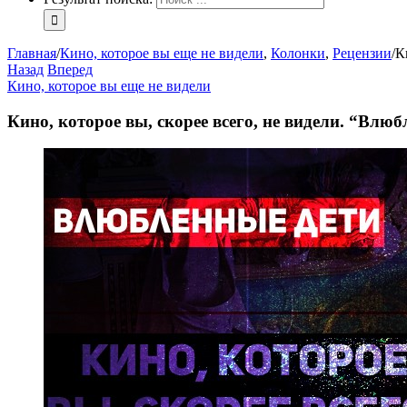
Главная
/
Кино, которое вы еще не видели
,
Колонки
,
Рецензии
/
К
Назад
Вперед
Кино, которое вы еще не видели
Кино, которое вы, скорее всего, не видели. “Влю