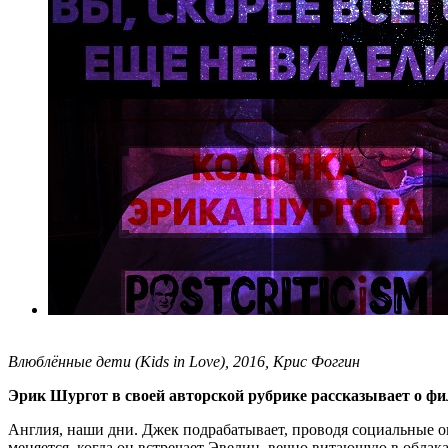
Влюблённые дети (Kids in Love), 2016, Крис Фоггин
Эрик Шургот в своей авторской рубрике рассказывает о ф
Англия, наши дни. Джек подрабатывает, проводя социальные оп
меняется, когда он встречает Эвелин, вечно витающую в облак