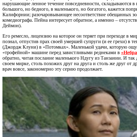
нарушающие ленное течение повседневности, складываются в п
большого, но бедного, в маленького, но богатого, кажется по
Калифорнии; разочаровывающее несоответствие обещанных золо
комедиографа. Пейна интересует обратное, а именно – отсутс
Деймон).
Его ремесло, лицензию на которое он теряет при переходе в м
познал, отпустив прах своей умершей супруги (и ее грехи) в 
(Джордж Клуни) в «Потомках». Маленькой удачи, которую ощут
«трофейной» машине перед завистливыми реднеками в
«Небра
обратно, читая послание маленького Ндугу из Танзании. И так
своем мирке, столь похожих друг на друга и столь же друг от
врач вовсе, закономерно эту серию продолжает.