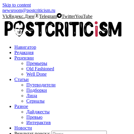
Skip to content
newsroom@postcriticism.ru
Vk
Яндекс.Дзен
Telegram
Twitter
YouTube
Навигатор
Редакция
Рецензии
Премьеры
Old Fashioned
Well Done
Статьи
Путеводители
Подборки
Лица
Сериалы
Разное
Дайджесты
Превью
Интерактив
Новости
Результат поиска: