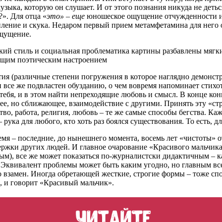
музыка, которую он слушает. И от этого познания никуда не деть
?». Для отца «
это»
–
еще
юношеское ощущение отчужденности и и
ление и скука. Недаром первый прием метамфетамина для него о
ощущение.
ий стиль и социальная проблематика картины разбавлены мягк
общим поэтическим настроением
тия (различные степени погружения в которое наглядно демонст
он все же подвластен обузданию, о чем вовремя напоминает стихот
тебя, и в этом найти непреходящие любовь и смысл. В конце кон
щее, но сближающее, взаимодействие с другими. Принять эту «с
во, работа, религия, любовь – те же самые способы бегства. К
рука для любого, кто хоть раз боялся существования. То есть, дл
время – последние, до нынешнего момента, восемь лет «чистоты»
ержки других людей. И главное очарование «Красивого мальчика
м), все же может показаться по-журналистски дидактичным – ка
. Эквивалент проблемы может быть каким угодно, но главным вс
 взамен. Иногда обретающей жесткие, строгие формы – тоже сп
, и говорит «Красивый мальчик».