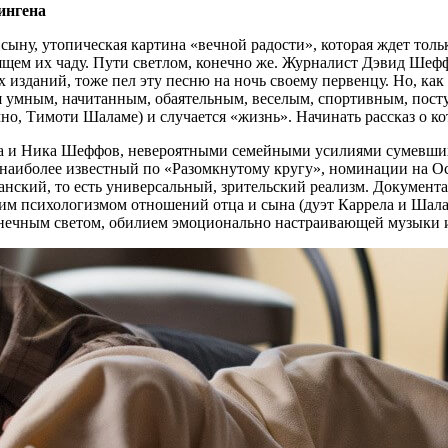
ингена
 сыну, утопическая картина «вечной радости», которая ждет толь
оящем их чаду. Пути светлом, конечно же. Журналист Дэвид Шеф
изданий, тоже пел эту песню на ночь своему первенцу. Но, как ска
ия умным, начитанным, обаятельным, веселым, спортивным, пос
, Тимоти Шаламе) и случается «жизнь». Начинать рассказ о кот
да и Ника Шеффов, невероятными семейными усилиями сумевши
(наиболее известный по «Разомкнутому кругу», номинации на Ос
нский, то есть универсальный, зрительский реализм. Документ
им психологизмом отношений отца и сына (дуэт Каррела и Шала
лнечным светом, обилием эмоционально настраивающей музыки 