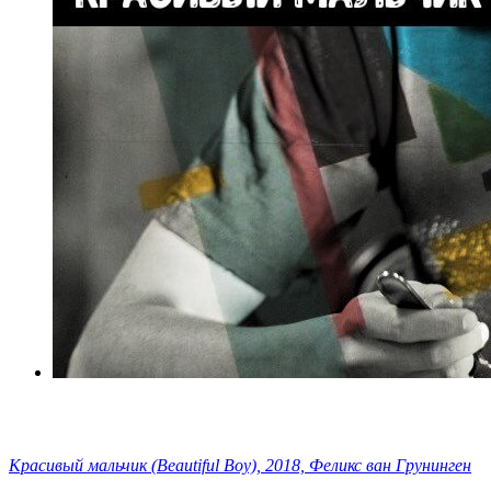
Красивый мальчик (Beautiful Boy), 2018, Феликс ван Грунинген