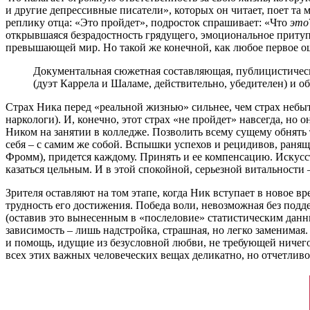
и другие депрессивные писатели», которых он читает, поет та 
реплику отца: «Это пройдет», подросток спрашивает: «Что
это
открывшаяся безрадостность грядущего, эмоциональное притуп
превышающей мир. Но такой же конечной, как любое первое 
Документальная сюжетная составляющая, публицистическ
(дуэт Каррела и Шаламе, действительно, убедителен) и 
Страх Ника перед «реальной жизнью» сильнее, чем страх небы
наркологи). И, конечно, этот страх «не пройдет» навсегда, но 
Ником на занятии в колледже. Позволить всему сущему обнять 
себя – с самим же собой. Вспышки успехов и рецидивов, раня
Фромм), придется каждому. Принять и ее компенсацию. Искусст
казаться цельным. И в этой спокойной, серьезной витальности – 
Зрителя оставляют на том этапе, когда Ник вступает в новое 
трудность его достижения. Победа воли, невозможная без подд
(оставив это вынесенным в «послеловие» статистическим данны
зависимость – лишь надстройка, страшная, но легко заменимая
и помощь, идущие из безусловной любви, не требующей ничего
всех этих важных человеческих вещах деликатно, но отчетливо