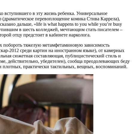
ко вступившего в эту жизнь ребенка. Универсальное
ф (драматическое перевоплощение комика Стива Каррела),
зано дальше, «life is what happens to you while you’re busy
тупившим в шесть колледжей, мечтающим стать писателем –
орой отцу предстоит в кабинете нарколога.
х побороть тяжелую метамфетаминовую зависимость
кар-2012 среди картин на иностранном языке), от камерных
альная сюжетная составляющая, публицистический стиль и
ме, действительно, убедителен), сообща преодолевающих беду
и плотных, практически тактильных, вещных, воспоминаний.