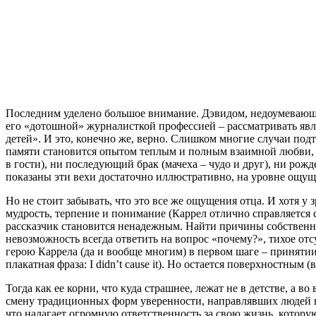
Последним уделено большое внимание. Дэвидом, недоумевающи
его «дотошной» журналисткой профессией – рассматривать явле
детей». И это, конечно же, верно. Слишком многие случаи под
памяти становится опытом теплым и полным взаимной любви, а
в гости), ни последующий брак (мачеха – чудо и друг), ни рожд
показаны эти вехи достаточно иллюстративно, на уровне ощущен
Но не стоит забывать, что это все же ощущения отца. И хотя 
мудрость, терпение и понимание (Каррел отлично справляется 
рассказчик становится ненадежным. Найти причины собственны
невозможность всегда ответить на вопрос «почему?», тихое отс
герою Каррела (да и вообще многим) в первом шаге – приняти
плакатная фраза: I didn’t cause it). Но остается поверхностны
Тогда как ее корни, что куда страшнее, лежат не в детстве, а
смену традиционных форм уверенности, направлявших людей в
что налагает огромную ответственность за свою жизнь, котору