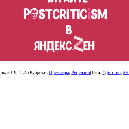
рь, 2019, 11:46
|
Рубрики:
Премьеры
,
Рецензии
|
Теги:
#Детство
,
#Н