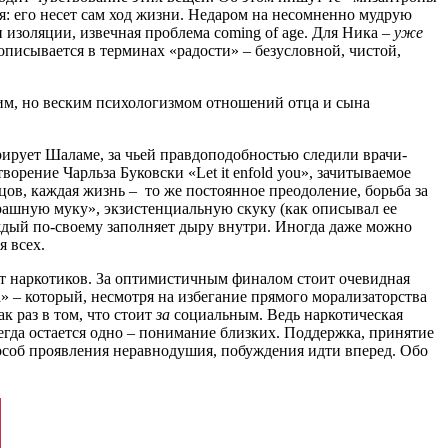
ся: его несет сам ход жизни. Недаром на несомненно мудрую
золяции, извечная проблема coming of age. Для Ника –
уже
писывается в терминах «радости» – безусловной, чистой,
им, но веским психологизмом отношений отца и сына
рирует Шаламе, за чьей правдоподобностью следили врачи-
ворение Чарльза Буковски «Let it enfold you», зачитываемое
цов, каждая жизнь – то же постоянное преодоление, борьба за
трашную муку», экзистенциальную скуку (как описывал ее
аждый по-своему заполняет дыру внутри. Иногда даже можно
я всех.
 от наркотиков. За оптимистичным финалом стоит очевидная
» – который, несмотря на избегание прямого морализаторства
к раз в том, что стоит
за
социальным. Ведь наркотическая
егда остается одно – понимание близких. Поддержка, принятие
особ проявления неравнодушия, побуждения идти вперед. Обо