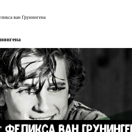
еликса ван Грунингена
унингена