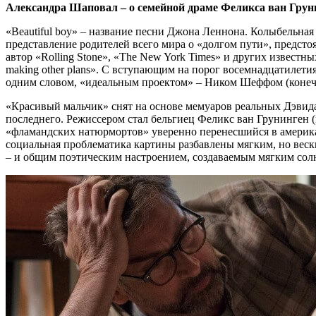
Александра Шаповал – о семейной драме Феликса ван Грун
«Beautiful boy» – название песни Джона Леннона. Колыбельная
представление родителей всего мира о «долгом пути», предст
автор «Rolling Stone», «The New York Times» и других известных 
making other plans». С вступающим на порог восемнадцатилет
одним словом, «идеальным проектом» – Ником Шеффом (конечно
«Красивый мальчик» снят на основе мемуаров реальных Дэви
последнего. Режиссером стал бельгиец Феликс ван Грунинген 
«фламандских натюрмортов» уверенно перенесшийся в америка
социальная проблематика картины разбавлены мягким, но веск
– и общим поэтическим настроением, создаваемым мягким со