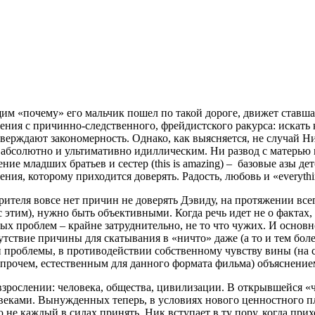
м «почему» его мальчик пошел по такой дороге, движет ставша
ния с причинно-следственного, фрейдистского ракурса: искать 
тверждают закономерность. Однако, как выясняется, не случай 
бсолютно и ультимативно идиллическим. Ни развод с матерью м
ение младших братьев и сестер (this is amazing) – базовые азы д
ия, которому приходится доверять. Радость, любовь и «everythin
у зрителя вовсе нет причин не доверять Дэвиду, на протяжении 
с этим), нужно быть объективными. Когда речь идет не о фактах
х проблем – крайне затруднительно, не то что чужих. И основн
утствие причины для скатывания в «ничто» даже (а то и тем бол
и проблемы, в противодействии собственному чувству вины (на
м (впрочем, естественным для данного формата фильма) объяснени
 во взрослении: человека, общества, цивилизации. В открывшейс
еками. Вынужденных теперь, в условиях нового ценностного п
ю не каждый в силах принять. Ник вступает в ту пору, когда пр