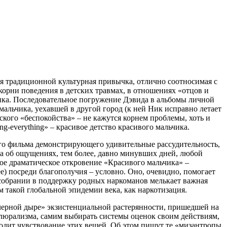
я традиционной культурная привычка, отлично соотносимая с
корни поведения в детских травмах, в отношениях «отцов и
Ника. Последовательное погружение Дэвида в альбомы личной
альчика, уехавшей в другой город (к ней Ник исправно летает
етского «беспокойства» – не кажутся корнем проблемы, хоть и
g-everything» – красивое детство красивого мальчика.
всего фильма демонстрирующего удивительные рассудительность,
, а об ощущениях, тем более, давно минувших дней, любой
ое драматическое откровение «Красивого мальчика» –
ее) посреди благополучия – условно. Оно, очевидно, помогает
 собрании в поддержку родных наркоманов мелькает важная
ем такой глобальной эпидемии века, как наркотизация.
я «черной дыре» экзистенциальной растерянности, пришедшей на
люрализма, самим выбирать системы оценок своим действиям,
иходит чувствование этих вещей. Об этом пишут те «мизантропы