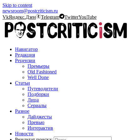
Skip to content
newsroom@postcriticism.ru
Vk
Яндекс.Дзен
Telegram
Twitter
YouTube
Навигатор
Редакция
Рецензии
Премьеры
Old Fashioned
Well Done
Статьи
Путеводители
Подборки
Лица
Сериалы
Разное
Дайджесты
Превью
Интерактив
Новости
Результат поиска: