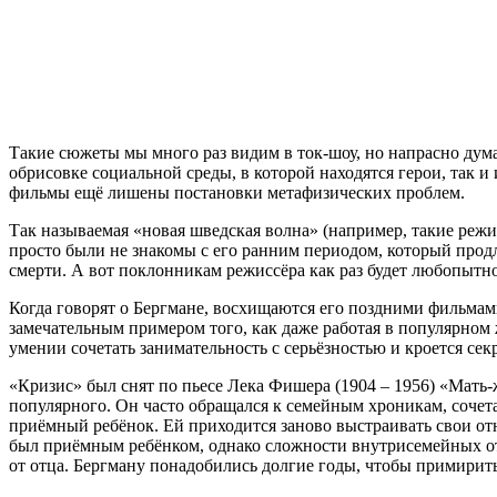
Такие сюжеты мы много раз видим в ток-шоу, но напрасно думат
обрисовке социальной среды, в которой находятся герои, так и
фильмы ещё лишены постановки метафизических проблем.
Так называемая «новая шведская волна» (например, такие режис
просто были не знакомы с его ранним периодом, который продл
смерти. А вот поклонникам режиссёра как раз будет любопытн
Когда говорят о Бергмане, восхищаются его поздними фильмами
замечательным примером того, как даже работая в популярном
умении сочетать занимательность с серьёзностью и кроется се
«Кризис» был снят по пьесе Лека Фишера (1904 – 1956) «Мать-
популярного. Он часто обращался к семейным хроникам, сочета
приёмный ребёнок. Ей приходится заново выстраивать свои отн
был приёмным ребёнком, однако сложности внутрисемейных от
от отца. Бергману понадобились долгие годы, чтобы примирить