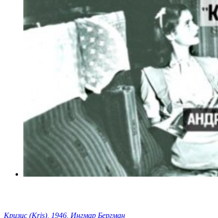
Кризис (Kris), 1946, Ингмар Бергман