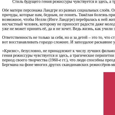
Стиль будущего гения режиссуры чувствуется и здесь, а 
Обе матери персонажа Ландгре из разных социальных слоёв. Он
причуды, которые нам, бедным, не понять. Тяжёлая болезнь п
возможное, чтобы Нелли (Инге Ландгре) перебралась к ней жит
несчастный человек, которому не приносит радости даже моло
уже не может принять её, да и не хочет. Ведь жизнь, как учил
Ответственность не только за себя, но и за детей – это то, чт
вот восстанавливать гораздо сложнее. И запоздалое раскаяние 
«Кризис», безусловно, не принадлежит к числу лучших фильмов
гения режиссуры чувствуется и здесь, а трагические перипетии
период своего творчества (1960-е гг.), что люди способны пре
Бергмана на фоне многих других скандинавских режиссёров-м