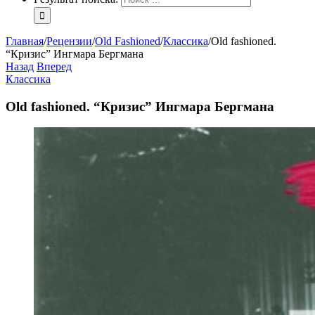
Главная
/
Рецензии
/
Old Fashioned
/
Классика
/
Old fashioned.
“Кризис” Ингмара Бергмана
Назад
Вперед
Классика
Old fashioned. “Кризис” Ингмара Бергмана