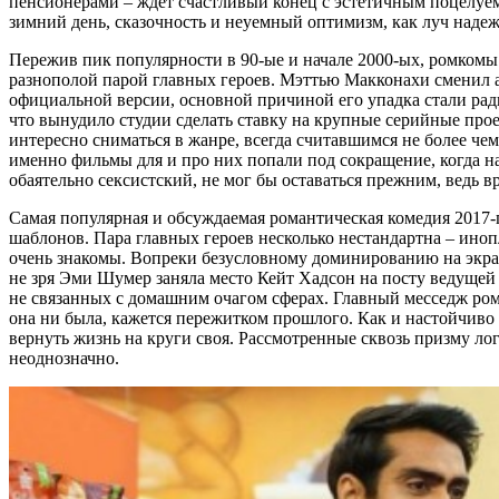
пенсионерами – ждёт счастливый конец с эстетичным поцелуем 
зимний день, сказочность и неуемный оптимизм, как луч наде
Пережив пик популярности в 90-ые и начале 2000-ых, ромкомы 
разнополой парой главных героев. Мэттью Макконахи сменил а
официальной версии, основной причиной его упадка стали рад
что вынудило студии сделать ставку на крупные серийные прое
интересно сниматься в жанре, всегда считавшимся не более чем
именно фильмы для и про них попали под сокращение, когда н
обаятельно сексистский, не мог бы оставаться прежним, ведь в
Самая популярная и обсуждаемая романтическая комедия 2017-
шаблонов. Пара главных героев несколько нестандартна – ино
очень знакомы. Вопреки безусловному доминированию на экрана
не зря Эми Шумер заняла место Кейт Хадсон на посту ведущей
не связанных с домашним очагом сферах. Главный месседж ром
она ни была, кажется пережитком прошлого. Как и настойчиво
вернуть жизнь на круги своя. Рассмотренные сквозь призму ло
неоднозначно.