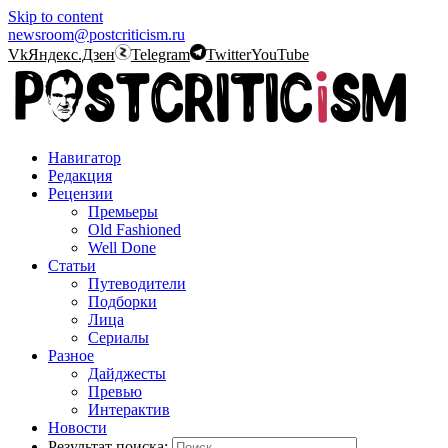
Skip to content
newsroom@postcriticism.ru
Vk
Яндекс.Дзен
Telegram
Twitter
YouTube
Навигатор
Редакция
Рецензии
Премьеры
Old Fashioned
Well Done
Статьи
Путеводители
Подборки
Лица
Сериалы
Разное
Дайджесты
Превью
Интерактив
Новости
Результат поиска: