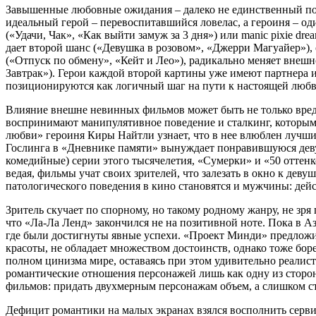
Завышенные любовные ожидания – далеко не единственный поб
идеальный герой – перевоспитавшийся ловелас, а героиня – од
(«Удачи, Чак», «Как выйти замуж за 3 дня») или manic pixie d
дает второй шанс («Девушка в розовом», «Джерри Магуайер»),
(«Отпуск по обмену», «Кейт и Лео»), радикально меняет внешн
Завтрак»). Герои каждой второй картины уже имеют партнера и
позиционируются как логичный шаг на пути к настоящей любв
Влияние внешне невинных фильмов может быть не только вре
воспринимают манипулятивное поведение и сталкинг, которыми
любви» героиня Киры Найтли узнает, что в нее влюблен лучши
Гослинга в «Дневнике памяти» вынуждает понравившуюся девуш
комедийные) серии этого тысячелетия, «Сумерки» и «50 оттенк
ведая, фильмы учат своих зрителей, что залезать в окно к девуш
патологического поведения в кино становятся и мужчины: дейс
Зритель скучает по спорному, но такому родному жанру, не зр
что «Ла-Ла Ленд» закончился не на позитивной ноте. Пока в А
где были достигнуты явные успехи. «Проект Минди» предложи
красоты, не обладает множеством достоинств, однако тоже бор
полном цинизма мире, оставаясь при этом удивительно реали
романтические отношения персонажей лишь как одну из стор
фильмов: придать двухмерным персонажам объем, а слишком 
Дефицит романтики на малых экранах взялся восполнить серви