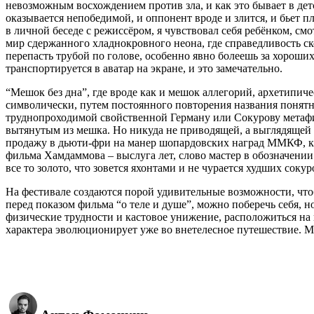
невозможным восхождением против зла, и как это бывает в дет
оказывается непобедимой, и оппонент вроде и злится, и бьет пл
в личной беседе с режиссёром, я чувствовал себя ребёнком, см
мир сдержанного хладнокровного неона, где справедливость с
перепасть трубой по голове, особенно явно болеешь за хороших
транспортируется в аватар на экране, и это замечательно.
“Мешок без дна”, где вроде как и мешок аллегорий, архетипичес
символически, путем постоянного повторения названия понятно,
труднопроходимой свойственной Герману или Сокурову метафи
вытянутым из мешка. Но никуда не приводящей, а выглядящей т
продажу в дьюти-фри на манер шопардовских наград ММКФ, к
фильма Хамдаммова – выслуга лет, слово мастер в обозначени
все то золото, что зовется яхонтами и не чурается худших соку
На фестивале создаются порой удивительные возможности, чтоб
перед показом фильма “о теле и душе”, можно поберечь себя, н
физические трудности и кастовое унижение, расположиться на 
характера эволюционирует уже во внетелесное путешествие. 