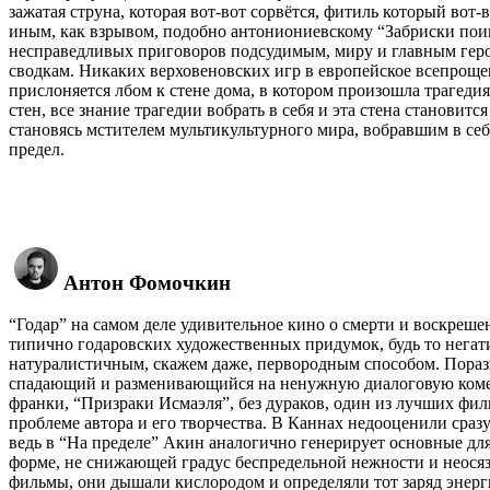
зажатая струна, которая вот-вот сорвётся, фитиль который вот-
иным, как взрывом, подобно антониониевскому “Забриски по
несправедливых приговоров подсудимым, миру и главным геро
сводкам. Никаких верховеновских игр в европейское всепрощение
прислоняется лбом к стене дома, в котором произошла трагеди
стен, все знание трагедии вобрать в себя и эта стена становит
становясь мстителем мультикультурного мира, вобравшим в себя
предел.
Антон Фомочкин
“Годар” на самом деле удивительное кино о смерти и воскрешен
типично годаровских художественных придумок, будь то негати
натуралистичным, скажем даже, первородным способом. Поразит
спадающий и разменивающийся на ненужную диалоговую ком
франки, “Призраки Исмаэля”, без дураков, один из лучших фи
проблеме автора и его творчества. В Каннах недооценили сраз
ведь в “На пределе” Акин аналогично генерирует основные для
форме, не снижающей градус беспредельной нежности и неосяз
фильмы, они дышали кислородом и определяли тот заряд энерги