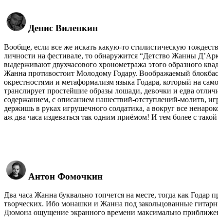
Денис Виленкин
Вообще, если все же искать какую-то стилистическую тождест
личности на фестивале, то обнаружится “Детство Жанны Д’А
выдерживают двухчасового хронометража этого образного ква
Жанна противостоит Молодому Годару. Воображаемый блокба
окрестностями и метаформализм языка Годара, который на само
транслирует простейшие образы лошади, девочки и едва отлич
содержанием, с описанием нашествий-отступлений-молитв, игра
держишь в руках игрушечного солдатика, а вокруг все ненарок
аж два часа издеваться так одним приёмом! И тем более с так
Антон Фомочкин
Два часа Жанна буквально топчется на месте, тогда как Годар
творческих. Ибо монашки и Жанна под закольцованные гитарн
Дюмона ощущение экранного времени максимально приближено