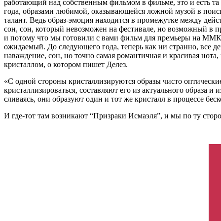
работающий над собственным фильмом в фильме, это и есть та 
года, образами любимой, оказывающейся ложной музой в поиске
талант. Ведь образ-эмоция находится в промежутке между дейс
сон, сон, который невозможен на фестивале, но возможный в п
и потому что мы готовили с вами фильм для премьеры на ММК
ожидаемый. До следующего года, теперь как ни странно, все дей
наваждение, сон, но точно самая романтичная и красивая нота,
кристаллом, о котором пишет Делез.
«С одной стороны кристаллизируются образы чисто оптические
кристаллизироваться, составляют его из актуального образа и 
сливаясь, они образуют один и тот же кристалл в процессе беск
И где-тот там возникают “Призраки Исмаэля”, и мы по ту сторо