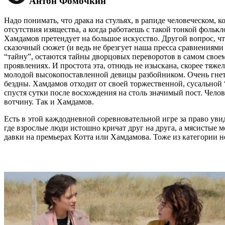
Антон Фомочкин
Надо понимать, что драка на стульях, в рапиде человеческом, 
отсутствия изящества, а когда работаешь с такой тонкой фолькл
Хамдамов претендует на большое искусство. Другой вопрос, чт
сказочный сюжет (и ведь не брезгует наша пресса сравнениями
“тайну”, остаются тайны дворцовых переворотов в самом свое
проявлениях. И простота эта, отнюдь не изыскана, скорее тяже
молодой высокопоставленной девицы разбойником. Очень гнету
бездны. Хамдамов отходит от своей торжественной, сусальной 
спустя сутки после восхождения на столь значимый пост. Чело
вотчину. Так и Хамдамов.
Есть в этой каждодневной соревновательной игре за право увид
где взрослые люди истошно кричат друг на друга, а мясистые 
давки на премьерах Котта или Хамдамова. Тоже из категории 