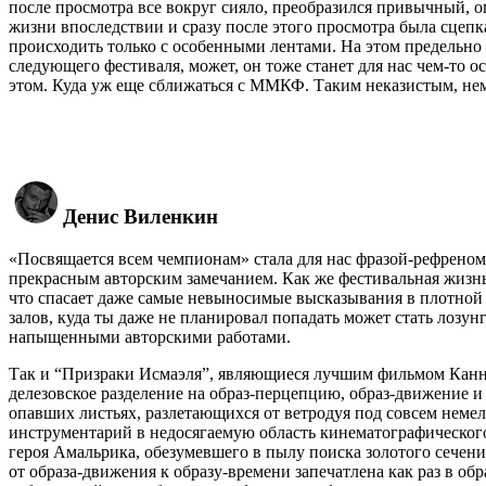
после просмотра все вокруг сияло, преобразился привычный, о
жизни впоследствии и сразу после этого просмотра была сцепк
происходить только с особенными лентами. На этом предельн
следующего фестиваля, может, он тоже станет для нас чем-то о
этом. Куда уж еще сближаться с ММКФ. Таким неказистым, не
Денис Виленкин
«Посвящается всем чемпионам» стала для нас фразой-рефреном 
прекрасным авторским замечанием. Как же фестивальная жизн
что спасает даже самые невыносимые высказывания в плотной с
залов, куда ты даже не планировал попадать может стать лозун
напыщенными авторскими работами.
Так и “Призраки Исмаэля”, являющиеся лучшим фильмом Канн и 
делезовское разделение на образ-перцепцию, образ-движение и
опавших листьях, разлетающихся от ветродуя под совсем неме
инструментарий в недосягаемую область кинематографического
героя Амальрика, обезумевшего в пылу поиска золотого сечен
от образа-движения к образу-времени запечатлена как раз в о