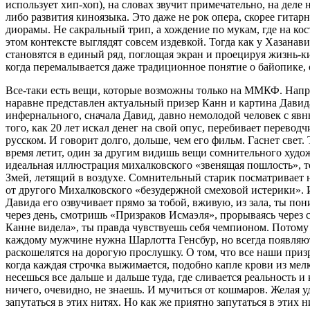
использует хип-хоп), на словах звучит примечательно, на деле
либо развития киноязыка. Это даже не рок опера, скорее гитар
диорамы. Не сакральный трип, а хождение по мукам, где на кос
этом контексте выглядят совсем издевкой. Тогда как у Хазанав
становятся в единый ряд, поглощая экран и проецируя жизнь-к
когда перемалывается даже традиционное понятие о байопике, 
Все-таки есть вещи, которые возможны только на ММКФ. Напри
наравне представлен актуальный призер Канн и картина Давида
инфернального, сначала Давид, давно немолодой человек с яв
того, как 20 лет искал денег на свой опус, перебивает переводч
русском. И говорит долго, дольше, чем его фильм. Гаснет свет
время летит, один за другим видишь вещи сомнительного худож
идеальная иллюстрация михалковского «звенящая пошлость», то
Змей, летящий в воздухе. Сомнительный старик посматривает 
от другого Михалковского «безудержной смеховой истерики». И
Давида его озвучивает прямо за тобой, вживую, из зала, ты пони
через день, смотришь «Призраков Исмаэля», прорываясь через
Канне видела», ты правда чувствуешь себя чемпионом. Потому ч
каждому мужчине нужна Шарлотта Генсбур, но всегда появляют
раскошелятся на дорогую прослушку. О том, что все наши приз
когда каждая строчка выжимается, подобно капле крови из мел
несешься все дальше и дальше туда, где сливается реальность и
ничего, очевидно, не знаешь. И мучиться от кошмаров. Желая
запутаться в этих нитях. Но как же приятно запутаться в этих 