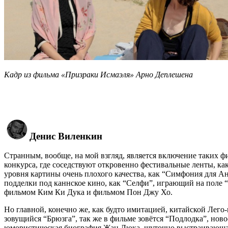
Кадр из фильма «Призраки Исмаэля» Арно Деплешена
Денис Виленкин
Странным, вообще, на мой взгляд, является включение таких 
конкурса, где соседствуют откровенно фестивальные ленты, к
уровня картины очень плохого качества, как “Симфония для Анн
подделки под каннское кино, как “Селфи”, играющий на поле
фильмом Ким Ки Дука и фильмом Пон Джу Хо.
Но главной, конечно же, как будто имитацией, китайской Лего
зовущийся “Брюзга”, так же в фильме зовётся “Подлодка”, нов
юмористическая биография Жан Люка, шуточно выстраивающая 