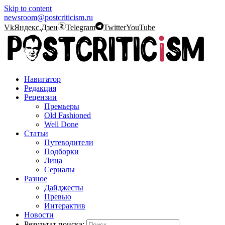
Skip to content
newsroom@postcriticism.ru
Vk
Яндекс.Дзен
Telegram
Twitter
YouTube
Навигатор
Редакция
Рецензии
Премьеры
Old Fashioned
Well Done
Статьи
Путеводители
Подборки
Лица
Сериалы
Разное
Дайджесты
Превью
Интерактив
Новости
Результат поиска: