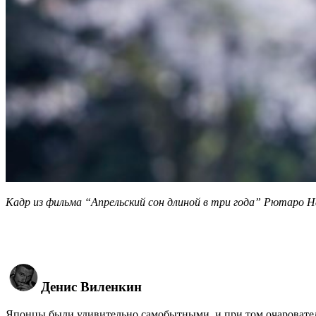
Кадр из фильма “Апрельский сон длиной в три года” Рютаро 
Денис Виленкин
Японцы были удивительно самобытными, и при том очаровател