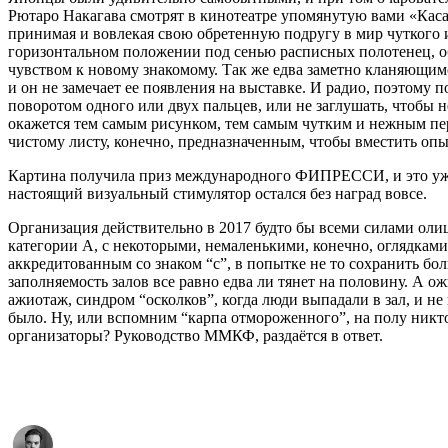
Рютаро Накагава смотрят в кинотеатре упомянутую вами «Касаб
принимая и вовлекая свою обретенную подругу в мир чуткого 
горизонтальном положении под сенью расписных полотенец, 
чувством к новому знакомому. Так же едва заметно кланяющимся
и он не замечает ее появления на выставке. И радио, поэтому
поворотом одного или двух пальцев, или не заглушать, чтобы 
окажется тем самым рисунком, тем самым чутким и нежным пер
чистому листу, конечно, предназначенным, чтобы вместить оп
Картина получила приз международного ФИПРЕССИ, и это уже н
настоящий визуальный стимулятор остался без наград вовсе.
Организация действительно в 2017 будто бы всеми силами олице
категории А, с некоторыми, немаленькими, конечно, оглядкам
аккредитованным со знаком “с”, в попытке не то сохранить бол
заполняемость залов все равно едва ли тянет на половину. А о
ажиотаж, синдром “осколков”, когда люди выпадали в зал, и не
было. Ну, или вспомним “карпа отмороженного”, на полу никто 
организаторы? Руководство ММКФ, раздаётся в ответ.