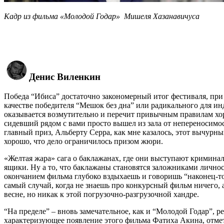
Кадр из фильма «Молодой Годар» Мишеля Хазанавичуса
Денис Виленкин
Победа “Ибиса” достаточно закономерный итог фестиваля, при
качестве победителя “Мешок без дна” или радикального для ин
оказывается возмутительно и перечит привычным правилам хор
сидевший рядом с вами просто вышел из зала от непереносимос
главный приз, Альберту Серра, как мне казалось, этот вычурн
хорошо, что дело ограничилось призом жюри.
«Желтая жара» сага о баклажанах, где они выступают кримин
ящики. Ну а то, что баклажаны становятся заложниками личнос
окончанием фильма глубоко вздыхаешь и говоришь “наконец-то”,
самый случай, когда не знаешь про конкурсный фильм ничего, 
весне, но никак к этой погрузочно-разгрузочной хандре.
“На пределе” – вновь замечательное, как и “Молодой Годар”, р
характеризующее появление этого фильма Фатиха Акина, отме