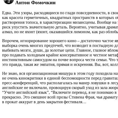
Антон Фомочкин
Едва. Эти узоры, расходящиеся по глади повседневности, в с
как красота герметичных, квадратных пространств в которых 
растворения топоса, в характеризации мизансцены. Вообще на 
риск упустить значительную деталь. Вероятно, учитывая драмат
алмаз, но не яхонт (яхонт, оказавшийся лимоном, как раз облобы
Впрочем, игнорирование хорошего кино – достаточно частое яв
выборка очень многих предтечей, что возводит в постыдную дл
выбивать мозги, души, да золотые цепи. Главное, глазное яблок
про подавать холодным крайне консервативное и честное мета
инстинктивным самосудом на почве вопроса чести семьи. Что 
это правда, такая же эмпатия, прямая и искренняя. Вы, вот, кол
Не знаю, вся организационная мишура в этом году походила на
не очень кинокритики в единой беспомощности перед гравита
пресс-конференций, что располагалась на манер ловушки в лес
английские не включали, провоцируя скорый уход из зала жюри
“Учите английский язык”, “Включите перевод, я не понимаю в
прекрасно. Это смешнее всей прозы Стивена Фрая, чья драмат
в прокат аккурат в день закрытия фестиваля…