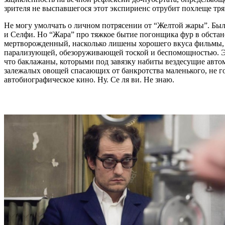
зрителя не выспавшегося этот экспириенс отрубит похлеще т
Не могу умолчать о личном потрясении от “Желтой жары”. Б
и Селфи. Но “Жара” про тяжкое бытие погонщика фур в обстан
мертворожденный, насколько лишены хорошего вкуса фильмы, н
парализующей, обезоруживающей тоской и беспомощностью. Эт
что баклажаны, которыми под завязку набиты вездесущие автом
залежалых овощей спасающих от банкротства маленького, не го
автобиографическое кино. Ну. Се ля ви. Не знаю.