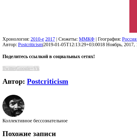
Хронология:
2010-е
2017
| Сюжеты:
ММКФ
| География:
Россия
Автор:
Postcriticism
|
2019-01-05T12:13:29+03:00
18 Ноябрь, 2017, 
Поделитесь ссылкой в социальных сетях!
Twitter
Google+
Vk
Автор:
Postcriticism
Коллективное бессознательное
Похожие записи