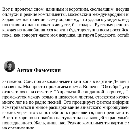
Вот и пролетел сном, длинным и коротким, скользящим, несу
оплеухи и редкие комплименты, московский международный кин
Задавшем настроение всему хорошему, что удалось увидеть, ве
посетивших наш прокат в августе, благодаря “Русскому репорт
каждая из полюбившихся картин будет доступна всем российски
пока, как говорит часто моя девушка, цитируя Бродского, остаёт
Антон Фомочкин
Затяжной. Сон, под аккомпанемент хип-хопа в картине Деплеша
назовешь. Мы просто прожигаем время. Вошел в “Октябрь” утро
отпечаталось на сетчатке. “Апрельский сон длиной в три года
промежуток между речью и шелестом листвы, стрекотом кузн
много лет не по радио песней. Это проецирует фантом эйфории,
всматриваться в милое расшаркивание азиатского мироощущени
важно, через что эта потребность проявляется, или представит
Вот это хорошо и покойно наступает на озаряющей экран улыбк
повседневного. Жаль, лишь нас. Редкие комплименты картине м
на организацию.