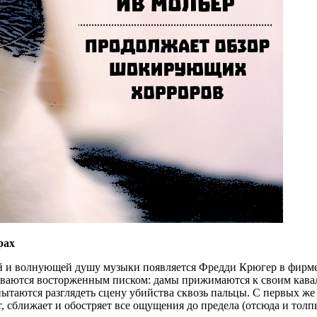
рах
ей и волнующей душу музыки появляется Фредди Крюгер в фирм
ебываются восторженным писком: дамы прижимаются к своим кав
 пытаются разглядеть сцену убийства сквозь пальцы. С первых ж
 сближает и обостряет все ощущения до предела (отсюда и толп