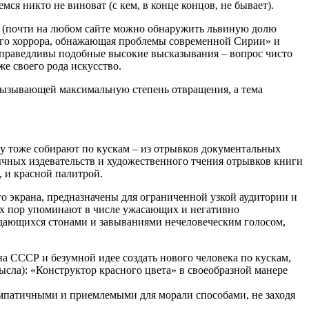
ся никто не виноват (с кем, в конце концов, не бывает).
 (почти на любом сайте можно обнаружить львиную долю
кого хоррора, обнажающая проблемы современной Сирии» и
 справедливы подобные высокие высказывания – вопрос чисто
е своего рода искусство.
 вызывающей максимальную степень отвращения, а тема
ту тоже собирают по кускам – из отрывков документальных
чных издевательств и художественного тчения отрывков книги
 и красной палитрой.
го экрана, предназначены для ограниченной узкой аудитории и
 сих пор упоминают в числе ужасающих и негативно
ждающихся стонами и завываниями нечеловеческим голосом,
на СССР и безумной идее создать нового человека по кускам,
ысла): «Конструктор красного цвета» в своеобразной манере
симпатичными и приемлемыми для морали способами, не заходя