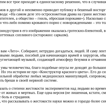
им все трое приходят к единогласному решению, что в случившем
ов в другой и неизменно приводит публику в бешеный восторг
вода: «На самом деле это остросюжетная драма на грани жесто
атителен, а общество – гниль, обросшая пороками»). Насколько
 что-либо помимо кровавого порно с новорожденными – это тож
ноиндустрия в его изображении оказалась гротескно-блевотной,
оттенках сопливого (осторожно: сарказм).
 вам «Лего». Собирают, нетрудно догадаться, людей. И саму лен
ивыми людьми, пособий для начинающих врачей и хирургов, обы
я угнетающей музыкой, создающей атмосферу безумия и отчаяния,
 умы человечества, благо подобные опусы не доходят до большо
т. Но эта история не про «Конструктор красного цвета». Его до
равильной обработке любых медицинских манипуляций, сопрово
ть бреши в своей нервной системе.
азать о степени жестокости экспериментов над людьми во време
 от живых и мертвых. Еще одна версия (не лишенная, кстати, см
 боль и страдания.
, что рассказывать о жестокости науки можно и гораздо более 