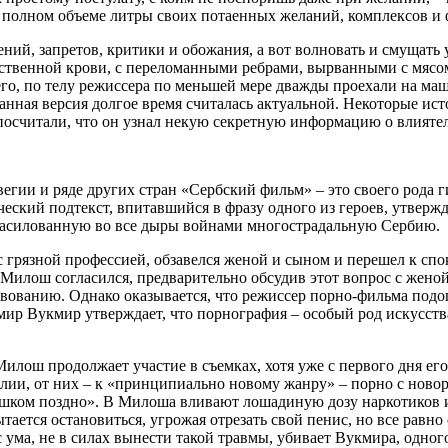
я в полном объеме литры своих потаенных желаний, комплексов и
ний, запретов, критики и обожания, а вот волновать и смущать 
бственной крови, с переломанными ребрами, вырванными с мясо
, по телу режиссера по меньшей мере дважды проехали на маши
анная версия долгое время считалась актуальной. Некоторые ис
посчитали, что он узнал некую секретную информацию о влияте
гии и ряде других стран «Сербский фильм» – это своего рода г
еский подтекст, впитавшийся в фразу одного из героев, утверж
изнасилованную во все дыры войнами многострадальную Сербию.
 грязной профессией, обзавелся женой и сыном и перешел к спо
 Милош согласился, предварительно обсудив этот вопрос с женой
твованию. Однако оказывается, что режиссер порно-фильма подош
ир Вукмир утверждает, что порнография – особый род искусства
Милош продолжает участие в съемках, хотя уже с первого дня е
ии, от них – к «принципиально новому жанру» – порно с новоро
шком поздно». В Милоша вливают лошадиную дозу наркотиков и 
тается остановиться, угрожая отрезать свой пенис, но все равн
 ума, не в силах вынести такой травмы, убивает Вукмира, одного