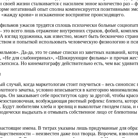
 своей жизни сталкивается с насилием энное количество раз – ф
 норме негативный опыт сполна компенсируется позитивными 
ю «жажду крови» и искаженное восприятие происходящего.
е фильмов ужасов трудятся сплошь психически больные социопат
– это всего лишь отражение внутренних страхов, фобий, компле
. А взгляд художника, как известно, может быть бесконечно ст
усством и попыткой использовать человеческую физиологию и пс
фильмов». Да-да, это те самые списки из заветных названий, ко
», «Не для слабонервных», «Шокирующие фильмы» и прочая жест
скепсиса. Но кинематографу действительно есть, чем вас удивить
н
мый случай, когда маркетологам стоит поучиться – весь синопси
охотного зачатка, условно вписывается в категорию минимализм
. Он заказывает себе проституток одну за другой, чтобы красо
я безостановочная, возбуждающая рвотный рефлекс блевота, котор
. Будут любителям хлеба и зрелищ и выколотые гвоздем глаза, и
иодически выдыхать и отмывать собственное лицо от блевотины 
 настоящие имена. В титрах указаны лишь придуманные для обр
 общественности – неизвестен даже пол творца. Впрочем, взвол