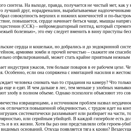
го синтеза. На выходе, правда, получается не чистый мет, как у
го лучший друг, норадреналин, вырабатываемые надпочечниками
– брал совокупность верхних и нижних конечностей и по-быстро
ствие, повышается, сердце начинает биться чаще, мышцы напрягаю
ецистенин (ССК) – нейромедиаторный пептид, который стремит
ежьей болезнью», это ему следует вменить в вину приступы бе
ельские сердца и кошельки, но добрались и до эндокринной сис
ейном, армиями зомби и прочей нечистью – скажите им спасибо
тельно отфильтрованный, может стать крайне приятным нежным
ет индустрия ужасов, тем больше поваров в ее рабочем цехе. Ч
ая. Особенно, если она сопряжена с имитацией насилия и жесток
ждает человека снимать чьи-то страдания на камеру? Что только
 еще и едят. И чем дальше в лес, тем меньше у злобных маньяко
ют злобу в полном объеме. Однако психологи объясняют это сов
вечества извращенцами, а источником проблем назвал неудачно
ок отличается повышенной обидчивостью, с трудом идет на конт
игрушек систематически разламывает или разбирает на части, то
улярностью, или серийным убийцей. В каждой гиперболе есть д
сть и в их жизни. Хотя бы раз они представляли себя героем-уб
 видимых оснований. Откуда появляется тяга к крови? Вездесуще