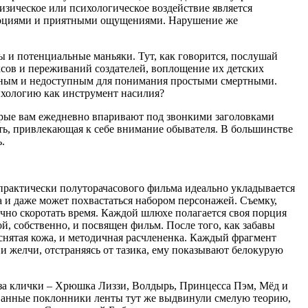
изическое или психологическое воздействие является
эмоциями и приятными ощущениями. Нарушение же
ы и потенциальные маньяки. Тут, как говорится, послушай
ксов и переживаний создателей, воплощение их детских
ранным и недоступным для понимания простыми смертными.
ихологию как инструмент насилия?
торые вам ежедневно впаривают под звонкими заголовками
ь, привлекающая к себе внимание обывателя. В большинстве
.
с практически полуторачасового фильма идеально укладывается
а и даже может похвастаться набором персонажей. Съемку,
чно скоротать время. Каждой шлюхе полагается своя порция
ой, собственно, и посвящен фильм. После того, как забавы
 снятая кожа, и методичная расчлененка. Каждый фрагмент
и желчи, отстраняясь от тазика, ему показывают белокурую
аза клички – Хрюшка Лиззи, Волдырь, Принцесса Пэм, Мёд и
нованные поклонники ленты тут же выдвинули смелую теорию,