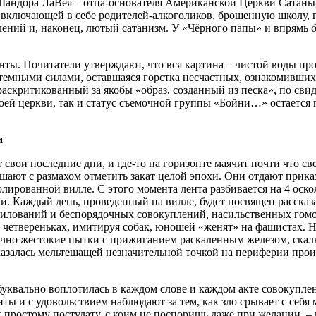
андора ЛаВея – отца-основателя Американской Церкви Сатаны,
 включающей в себе родителей-алкоголиков, брошенную школу, 
ний и, наконец, лютый сатанизм. У «Чёрного папы» и впрямь бы
енты. Почитатели утверждают, что вся картина – чистой воды пр
темными силами, оставшаяся горстка несчастных, ознакомившихс
аскритикованный за якобы «образ, созданный из песка», по сви
своей церкви, так и статус съемочной группы «Бойни…» остается
и
свои последние дни, и где-то на горизонте маячит почти что свет
ают с размахом отметить закат целой эпохи. Они отдают прика
ированной вилле. С этого момента лента разбивается на 4 оско
ови. Каждый день, проведенный на вилле, будет посвящен расска
силований и беспорядочных совокуплений, насильственных гом
 четвереньках, имитируя собак, юношей «женят» на фашистах. Н
вечно жестокие пытки с прижиганием раскаленным железом, скаль
казалась мельтешащей незначительной точкой на периферии прои
буквально воплотилась в каждом слове и каждом акте совокупле
 и с удовольствием наблюдают за тем, как зло срывает с себя 
 простому постулату, с коим не поспоришь даже при желании, –