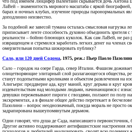
что под именем Люцифер Валентайн скрывается дочь Антона Ш
ЛаВей – знаменитость мирового масштаба с яркой биографией,
барах и ночных клубах, изучение природы паронормальных явле
доподлинно неизвестно.
За подобной же завесой тумана осталась смысловая нагрузка л
приписывает ленте способность духовно объединить зрителя с 
реальности – бойню блюющих куколок. Как сам ЛаВей, не раз р
извращенцем и стремился заработать легких денег на членах 
омерзительная попытка шокировать публику?
Сало, или 120 дней Содома
, 1975, реж.: Пьер Паоло Пазолин
Сало – городок на озере Гарда, север Италии. Фашизм доживает 
олицетворяющие элитарный слой разлагающегося общества, реш
станут подопытными кроликами и объектом развлечения на изол
Алигьери: преддверие ада, круг маний, круг дерьма и круг кр
издевательствам над молодыми людьми, начинающимся с изна
девушки пережевывают пироги с гвоздями, ползают по полу на
экскрементах, а в финале общее действо перетекает в бесчело
Пазолини – вопрос неоднозначный, покуда мораль не просто о
задрапирована вышеупомянутым дерьмом.
Одни говорят, что душа де Сада, написавшего первоисточник, 
Другие активно поддерживают антифашистские настроения ленты
психологов и любителей анализировать, сводят всю полемику к