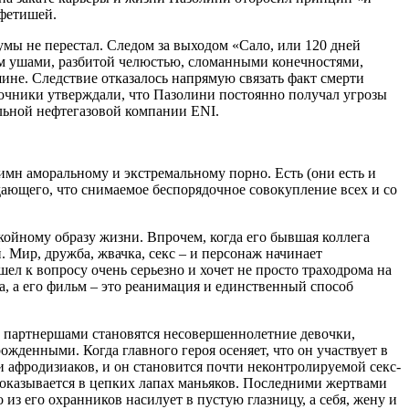
 фетишей.
умы не перестал. Следом за выходом «Сало, или 120 дней
м ушами, разбитой челюстью, сломанными конечностями,
не. Следствие отказалось напрямую связать факт смерти
точники утверждали, что Пазолини постоянно получал угрозы
льной нефтегазовой компании ENI.
имн аморальному и экстремальному порно. Есть (они есть и
дающего, что снимаемое беспорядочное совокупление всех и со
койному образу жизни. Впрочем, когда его бывшая коллега
. Мир, дружба, жвачка, секс – и персонаж начинает
ел к вопросу очень серьезно и хочет не просто траходрома на
, а его фильм – это реанимация и единственный способ
го партнершами становятся несовершеннолетние девочки,
жденными. Когда главного героя осеняет, что он участвует в
афродизиаков, и он становится почти неконтролируемой секс-
о оказывается в цепких лапах маньяков. Последними жертвами
 из его охранников насилует в пустую глазницу, а себя, жену и