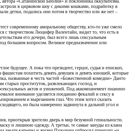
 автора «Сатанинской Библии» и поклонника оккультизма.
гастроли в цирковом шоу с дикими кошками, подработку в
ли детки, подались они потом в творчество или же нет –
отест современному аморальному обществу, кто-то уже смело
я с творчеством Люцифер Валентайн, видит то, что есть в
детельствам его дочери, был всего лишь сексуальным
 под большим вопросом. Великое предназначение или
лое будущее. А пока что президент, герцог, судья и епископ,
з фашистам похитить девять девушек и девять юношей, которые
лка, названные в честь частей «Божественной комедии» Данто
зам старых проституток, развлекающих господ, и
осексуальных актов и унижений. Под аккомпанемент пианино
емалое внимание уделяется поеданию фекалий и сексу в
пированием и вырезанием глаз. Что этим хотел сказать
сходящего, но была намеренно задвинута в дальний угол и
ния, приоткрыв зрителю дверь в мир безумной гениальности.
маску и лишнюю одежду. А третьи, те самые зануды из клана
 на закате карьеры и жизни Пазолини отбросил принцип «и