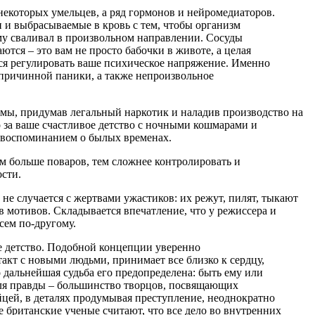
 некоторых умельцев, а ряд гормонов и нейромедиаторов.
 и выбрасываемые в кровь с тем, чтобы организм
му сваливал в произвольном направлении. Сосуды
тся – это вам не просто бабочки в животе, а целая
ся регулировать ваше психическое напряжение. Именно
спричинной паники, а также непроизвольное
темы, придумав легальный наркотик и наладив производство на
 за ваше счастливое детство с ночными кошмарами и
 воспоминанием о былых временах.
ем больше поваров, тем сложнее контролировать и
ости.
 не случается с жертвами ужастиков: их режут, пилят, тыкают
в мотивов. Складывается впечатление, что у режиссера и
сем по-другому.
е детство. Подобной концепции уверенно
акт с новыми людьми, принимает все близко к сердцу,
 дальнейшая судьба его предопределена: быть ему или
оля правды – большинство творцов, посвящающих
ийцей, в деталях продумывая преступление, неоднократно
 британские ученые считают, что все дело во внутренних