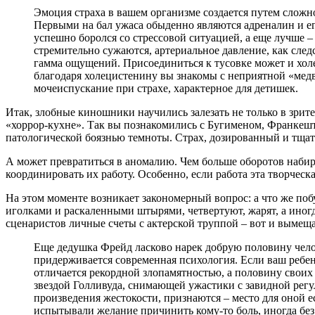
Эмоция страха в вашем организме создается путем сложно
Первыми на бал ужаса обыденно являются адреналин и е
успешно боролся со стрессовой ситуацией, а еще лучше 
стремительно сужаются, артериальное давление, как след
гамма ощущений. Присоединиться к тусовке может и хол
благодаря холецистенину вы знакомы с неприятной «медв
мочеиспускание при страхе, характерное для детишек.
Итак, злобные киношники научились залезать не только в зрит
«хоррор-кухне». Так вы познакомились с Бугименом, Франкешт
патологической боязнью темноты. Страх, дозированный и тща
А может превратиться в аномалию. Чем больше оборотов набира
координировать их работу. Особенно, если работа эта творческ
На этом моменте возникает закономерный вопрос: а что же побу
иголками и раскаленными штырями, четвертуют, жарят, а иногда
сценаристов личные счеты с актерской труппой – вот и вымеща
Еще дедушка Фрейд ласково нарек добрую половину чело
придерживается современная психология. Если ваш ребен
отличается рекордной злопамятностью, а половину своих 
звездой Голливуда, снимающей ужастики с завидной рег
произведения жестокости, признаются – место для оной е
испытывали желание причинить кому-то боль, иногда без