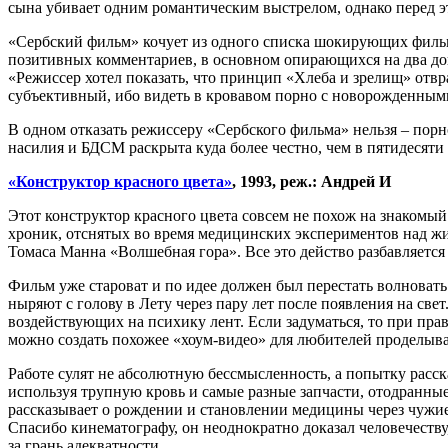
сына убивает одним романтическим выстрелом, однако перед эт
«Сербский фильм» кочует из одного списка шокирующих фильм
позитивных комментариев, в основном опирающихся на два до
«Режиссер хотел показать, что принцип «Хлеба и зрелищ» отвр
субъективный, ибо видеть в кровавом порно с новорожденными
В одном отказать режиссеру «Сербского фильма» нельзя – пор
насилия и БДСМ раскрыта куда более честно, чем в пятидесяти 
«Конструктор красного цвета»
, 1993, реж.: Андрей И
Этот конструктор красного цвета совсем не похож на знакомый
хроник, отснятых во время медицинских экспериментов над ж
Томаса Манна «Волшебная гора». Все это действо разбавляетс
Фильм уже староват и по идее должен был перестать волновать
ныряют с голову в Лету через пару лет после появления на све
воздействующих на психику лент. Если задуматься, то при п
можно создать похожее «хоум-видео» для любителей проделыва
Работе сулят не абсолютную бессмысленность, а попытку расск
используя трупную кровь и самые разные запчасти, отодранные
рассказывает о рождении и становлении медицины через чужие
Спасибо кинематографу, он неоднократно доказал человечеству
за грань адекватности.