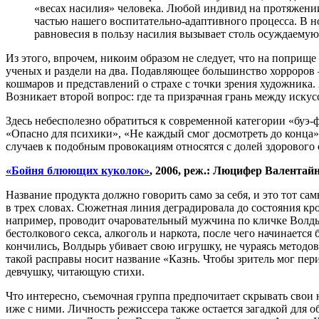
«весах насилия» человека. Любой индивид на протяжении
частью нашего воспитательно-адаптивного процесса. В
равновесия в пользу насилия вызывает столь осуждаему
Из этого, впрочем, никоим образом не следует, что на поприщ
ученых и раздели на два. Подавляющее большинство хорроров 
кошмаров и представлений о страхе с точки зрения художника
Возникает второй вопрос: где та призрачная грань между иск
Здесь небесполезно обратиться к современной категории «буэ-
«Опасно для психики», «Не каждый смог досмотреть до конца
случаев к подобным провокациям относятся с долей здорового 
«Бойня блюющих куколок»
, 2006, реж.: Люцифер Валентай
Название продукта должно говорить само за себя, и это тот са
в трех словах. Сюжетная линия деградировала до состояния кр
например, проводит очаровательный мужчина по кличке Волдырь
бестолкового секса, алкоголь и наркота, после чего начинаетс
кончились, Волдырь убивает свою игрушку, не чураясь методов
такой расправы носит название «Казнь. Чтобы зритель мог пер
девчушку, читающую стихи.
Что интересно, съемочная группа предпочитает скрывать свои
иже с ними. Личность режиссера также остается загадкой для