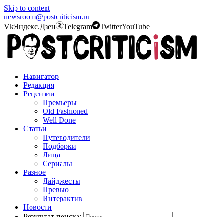
Skip to content
newsroom@postcriticism.ru
Vk
Яндекс.Дзен
Telegram
Twitter
YouTube
Навигатор
Редакция
Рецензии
Премьеры
Old Fashioned
Well Done
Статьи
Путеводители
Подборки
Лица
Сериалы
Разное
Дайджесты
Превью
Интерактив
Новости
Результат поиска: