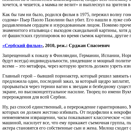
хочется, и чешется, а мамка не велит» и выплеснул на зрител
Как бы там ни было, родился фильм в 1975, пережил волну гоне
содома» Пьер Паоло Пазолини был убит. Его нашли в луже со
раздавленным сердцем и изуродованным лицом. Помимо прочего
знаменитого итальянца с выходом скандальной картины, хотя д
от фашистских группировок во время съемок картины, другие 
«Сербский фильм»
, 2010, реж.: Срджан Спасоевич
Запрещенный к показу в Финляндии, Германии, Испании, Норве
будут всегда) индивидуальности, увидевшие и мощный политич
всеми – это метафора, через которую зритель должен узреть 
Главный герой – бывший порноактер, который решил завязать с
предложила один, последний заказ, за который щедро заплатят,
прорываться через тернии вагин к звездам и безбедному сущес
экране, но высоконцептуальное насилие. Творец по имени Вукм
перерождения для всей Сербии.
Ну, раз способ единственный, а перерождение гарантировано, 
которых он должен жестоко избивать. От педофилии к некрофил
невменяемом извращении, часы показывают классическое «сли
машиной, насилует все, что ему прикажет съемочная группа, пы
актера становятся его собственные сын и жена. Милош сходит с