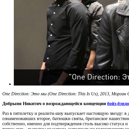
One Direction: Это мы (One Direction: This Is Us), 2013, Морган 
Добрыня Никитич о возрождающейся концепции
бойз-бэнд
Раз в пятилетку и реалити-шоу выпускает настоящую звезду: 
ознаменовавших второе, батюшки святы, британское нашествие 
собственно, именно для подтверждения столь высоко статуса и с
точку: они – выходцы из народа, народным же голосованием з