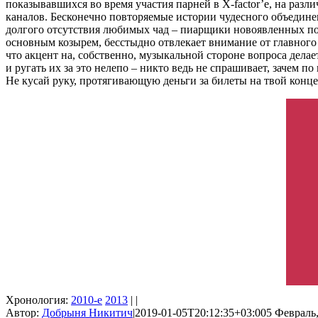
показывавшихся во время участия парней в X-factor’е, на раз
каналов. Бесконечно повторяемые истории чудесного объедине
долгого отсутствия любимых чад – пиарщики новоявленных поп-м
основным козырем, бесстыдно отвлекает внимание от главного 
что акцент на, собственно, музыкальной стороне вопроса дела
и ругать их за это нелепо – никто ведь не спрашивает, зачем п
Не кусай руку, протягивающую деньги за билеты на твой конце
Хронология:
2010-е
2013
| |
Автор:
Добрыня Никитич
|
2019-01-05T20:12:35+03:00
5 Февраль,