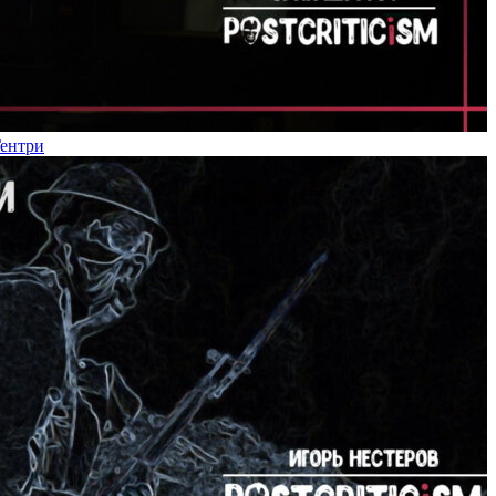
Гентри