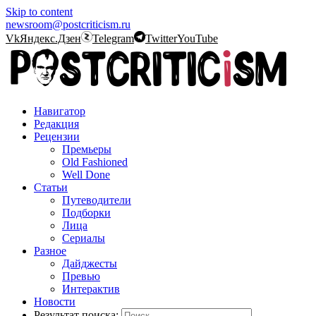
Skip to content
newsroom@postcriticism.ru
Vk
Яндекс.Дзен
Telegram
Twitter
YouTube
Навигатор
Редакция
Рецензии
Премьеры
Old Fashioned
Well Done
Статьи
Путеводители
Подборки
Лица
Сериалы
Разное
Дайджесты
Превью
Интерактив
Новости
Результат поиска: