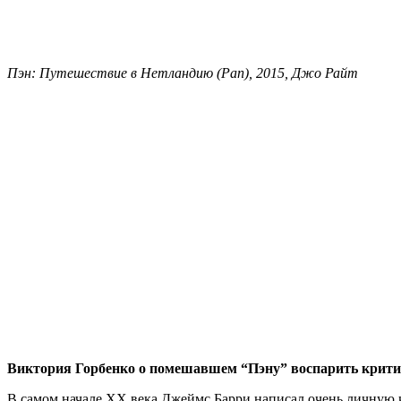
Пэн: Путешествие в Нетландию (Pan), 2015, Джо Райт
Виктория Горбенко о помешавшем “Пэну” воспарить крит
В самом начале ХХ века Джеймс Барри написал очень личную кн