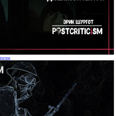
Гентри