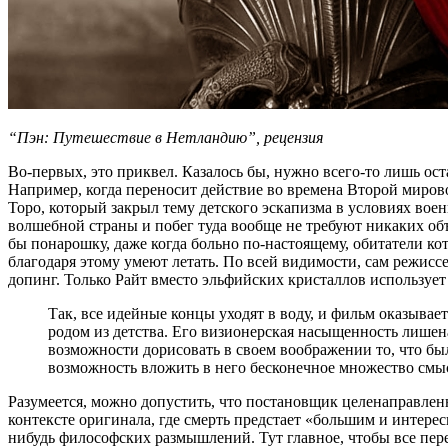
“Пэн: Путешествие в Нетландию”, рецензия
Во-первых, это приквел. Казалось бы, нужно всего-то лишь ост
Например, когда переносит действие во времена Второй миров
Торо, который закрыл тему детского эскапизма в условиях вое
волшебной страны и побег туда вообще не требуют никаких объя
бы понарошку, даже когда больно по-настоящему, обитатели ко
благодаря этому умеют летать. По всей видимости, сам режисс
допинг. Только Райт вместо эльфийских кристаллов использует 
Так, все идейные концы уходят в воду, и фильм оказывае
родом из детства. Его визионерская насыщенность лишена
возможности дорисовать в своем воображении то, что был
возможность вложить в него бесконечное множество смы
Разумеется, можно допустить, что постановщик целенаправленн
контексте оригинала, где смерть предстает «большим и интере
нибудь философских размышлений. Тут главное, чтобы все пер