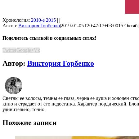
Хронология:
2010-е
2015
| |
Автор:
Виктория Горбенко
|
2019-01-05T20:47:17+03:00
15 Октябр
Поделитесь ссылкой в социальных сетях!
Twitter
Google+
Vk
Автор:
Виктория Горбенко
Светлы ее волосы, темны ее глаза, черна ее душа и холоден ст
кино и страдает от его недостатка. Характер нордический. Бло
удивительно, точно.
Похожие записи