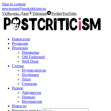
Skip to content
newsroom@postcriticism.ru
Vk
Яндекс.Дзен
Telegram
Twitter
YouTube
Навигатор
Редакция
Рецензии
Премьеры
Old Fashioned
Well Done
Статьи
Путеводители
Подборки
Лица
Сериалы
Разное
Дайджесты
Превью
Интерактив
Новости
Результат поиска: