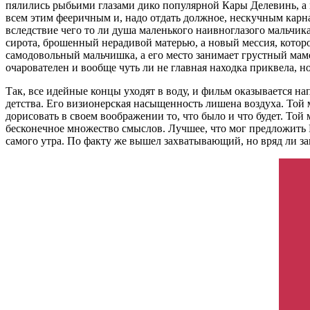
пялились рыбьими глазами дико популярной Кары Делевинь, а м
всем этим фееричным и, надо отдать должное, нескучным карн
вследствие чего то ли душа маленького наивноглазого мальчика
сирота, брошенный нерадивой матерью, а новый мессия, которо
самодовольный мальчишка, а его место занимает грустный мам
очарователен и вообще чуть ли не главная находка приквела, н
Так, все идейные концы уходят в воду, и фильм оказывается на
детства. Его визионерская насыщенность лишена воздуха. Той 
дорисовать в своем воображении то, что было и что будет. Той
бесконечное множество смыслов. Лучшее, что мог предложить Р
самого утра. По факту же вышел захватывающий, но вряд ли 