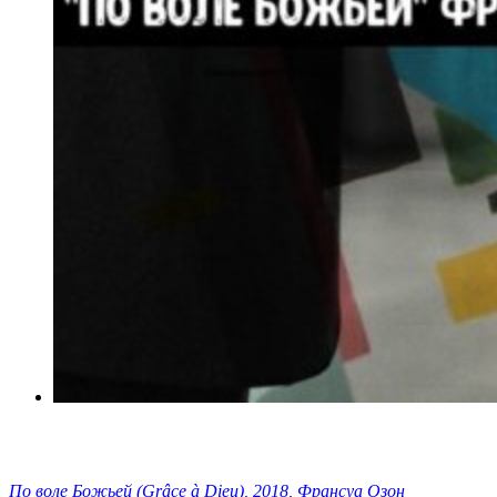
По воле Божьей (Grâce à Dieu), 2018, Франсуа Озон