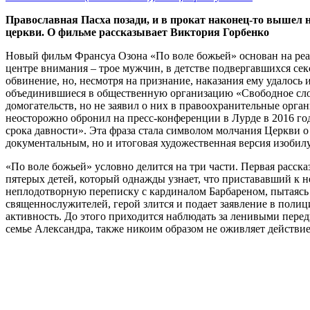
Православная Пасха позади, и в прокат наконец-то вышел
церкви. О фильме рассказывает Виктория Горбенко
Новый фильм Франсуа Озона «По воле божьей» основан на реал
центре внимания – трое мужчин, в детстве подвергавшихся се
обвинение, но, несмотря на признание, наказания ему удалось
объединившиеся в общественную организацию «Свободное слов
домогательств, но не заявил о них в правоохранительные орга
неосторожно обронил на пресс-конференции в Лурде в 2016 го
срока давности». Эта фраза стала символом молчания Церкви о 
документальным, но и итоговая художественная версия изобил
«По воле божьей» условно делится на три части. Первая расск
пятерых детей, который однажды узнает, что пристававший к н
неплодотворную переписку с кардиналом Барбареном, пытаясь д
священнослужителей, герой злится и подает заявление в полици
активность. До этого приходится наблюдать за ленивыми пере
семье Александра, также никоим образом не оживляет действие