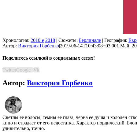
Хронология:
2010-е
2018
| Сюжеты:
Берлинале
| География:
Евр
Автор:
Виктория Горбенко
|
2019-06-14T10:43:08+03:00
1 Май, 20
Поделитесь ссылкой в социальных сетях!
Twitter
Google+
Vk
Автор:
Виктория Горбенко
Светлы ее волосы, темны ее глаза, черна ее душа и холоден ст
кино и страдает от его недостатка. Характер нордический. Бло
удивительно, точно.