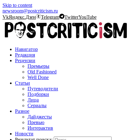
Skip to content
newsroom@postcriticism.ru
Vk
Яндекс.Дзен
Telegram
Twitter
YouTube
Навигатор
Редакция
Рецензии
Премьеры
Old Fashioned
Well Done
Статьи
Путеводители
Подборки
Лица
Сериалы
Разное
Дайджесты
Превью
Интерактив
Новости
Результат поиска: