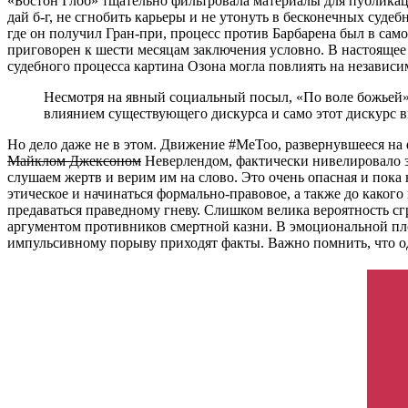
«Бостон Глоб» тщательно фильтровала материалы для публикаци
дай б-г, не сгнобить карьеры и не утонуть в бесконечных суд
где он получил Гран-при, процесс против Барбарена был в сам
приговорен к шести месяцам заключения условно. В настоящее 
судебного процесса картина Озона могла повлиять на независи
Несмотря на явный социальный посыл, «По воле божьей» –
влиянием существующего дискурса и само этот дискурс 
Но дело даже не в этом. Движение #MeToo, развернувшееся н
Майклом Джексоном
Неверлендом, фактически нивелировало зн
слушаем жертв и верим им на слово. Это очень опасная и пока
этическое и начинаться формально-правовое, а также до како
предаваться праведному гневу. Слишком велика вероятность с
аргументом противников смертной казни. В эмоциональной пло
импульсивному порыву приходят факты. Важно помнить, что од