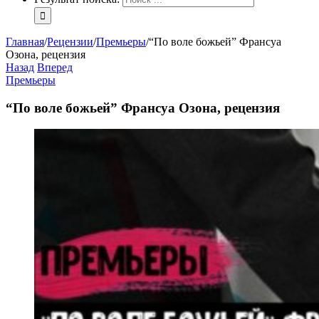
Главная
/
Рецензии
/
Премьеры
/
“По воле божьей” Франсуа
Озона, рецензия
Назад
Вперед
Премьеры
“По воле божьей” Франсуа Озона, рецензия