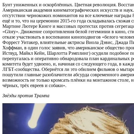
Бунт униженных и оскорблённых. Цветная революция. Восстание
Американская академия кинематографических искусств и наук. 
отсутствии чернокожих номинантов на все ключевые награды 8
ещё и то, что на церемонии 2015-го года складывалась схожая
Мартине Лютере Кинге и массовых протестах против сегрегаци
«Glory». Движение сопротивления белой гегемонии в кино, ст
отказе участвовать в воспевании киноподвигов «белого челов
Форрест Уитакер, влиятельные актрисы Виола Дэвис, Джада П
Хоффман, в один голос заявив, что американское общество пр
Иствуд, Майкл Кейн, Шарлотта Рэмплинг) осудили подобное по
перепугалась и оперативно обнародовала план кардинальных р
комитета будет удвоено, и, начиная со следующего года, в к
ЛГБТ-сообщества. Обернётся ли это обилием фильмов о мытарст
пошутили главные разоблачители абсурда современного америк
возможность не только кромсать плёнки на монтажном столе, н
чёрных, трёх евреев и собаки».
Звёзды против Трампа