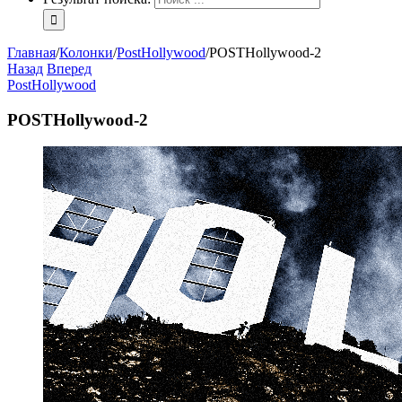
Главная
/
Колонки
/
PostHollywood
/
POSTHollywood-2
Назад
Вперед
PostHollywood
POSTHollywood-2