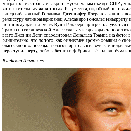
мигрантов из страны и закрыть мусульманам въезд в США, мим
«отвратительным животным». Разумеется, подобный эпатаж а-л
гиперлиберальный Голливуд. Дженнифер Лоуренс сравнила возм
режиссуру латиноамериканец Алехандро Гонсалес Иньярриту и
истинному джентльмену. Вупи Голдберг пригрозила уехать из Ш
Трампа на голливудской Аллее славы уже дважды становилась ж
всего Джонни Депп спародировал Дональда Трампа (на фото) 
Удивительно, что до того, как бизнесмен громко объявил о св
благосклонно: посещали благотворительные вечера и поддерж
переступил черту, либо работники фабрики грёз нашли бумажник
Владимир Ильич Лео