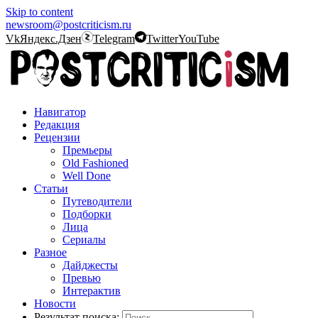
Skip to content
newsroom@postcriticism.ru
Vk
Яндекс.Дзен
Telegram
Twitter
YouTube
Навигатор
Редакция
Рецензии
Премьеры
Old Fashioned
Well Done
Статьи
Путеводители
Подборки
Лица
Сериалы
Разное
Дайджесты
Превью
Интерактив
Новости
Результат поиска: