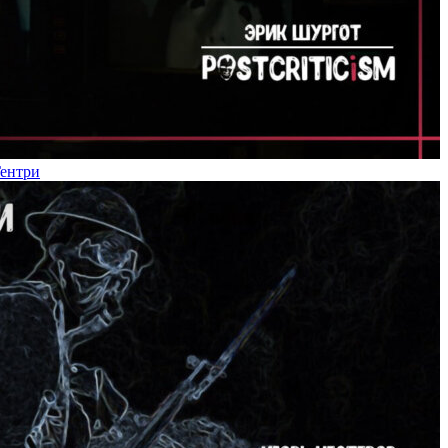
Гентри