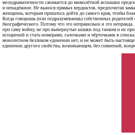
мелодраматичности сжимается до мимолётной вспышки предсмер
и ненадёжное. Не вынося прямых вердиктов, предпочитая замы
женщины, которым пришлось дойти до самого края, чтобы блаже
Когда говоришь (или подразумеваешь) собственных родителей 
биографического. Потому что это неправильно и это неправда. 
про саму войну, не про вывернутые кишки под танком и не про 
испарений и стать номерами, галочками и чёрточками в списка
монолитном безликом единении нет, и не может быть настояще
единении другого свойства, возникающем, без сомнений, вопрек