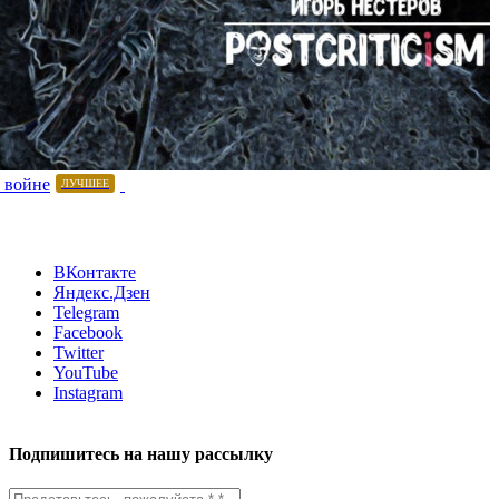
 войне
ЛУЧШЕЕ
ВКонтакте
Яндекс.Дзен
Telegram
Facebook
Twitter
YouTube
Instagram
Подпишитесь на нашу рассылку