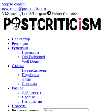
Skip to content
newsroom@postcriticism.ru
Vk
Яндекс.Дзен
Telegram
Twitter
YouTube
Навигатор
Редакция
Рецензии
Премьеры
Old Fashioned
Well Done
Статьи
Путеводители
Подборки
Лица
Сериалы
Разное
Дайджесты
Превью
Интерактив
Новости
Результат поиска: