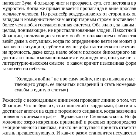
напевает Зула. Фольклор чист и прозрачен, суть его настояна
мудростей. Когда же примешивается пропаганда в виде просла
мельчает человек. Но режиссёр воздерживается от сторонних 
западом и коммунистическим авторитарным строем поставлен з
более чем любая государственная система. Оба знают, за каки
целом, понимающие, не кристаллизованные злодеи. Пакостны
Франции, пользующиеся своим особым положением в общественно
везёт даже в ситуациях, когда по определению везти не может
накаляют ситуацию, сублимируя негу фантастического везения 
на прочность, даже когда назло обоим полюсам биполярного мир
достигают пика взаимопонимания и единодушия, они уже не в 
литературно-высоком смысле, о каком кричит изысканная форм
заключён на небесах.
“Холодная война” не про саму войну, не про вывернутые 
тлеющего угара, её ядовитых испарений и стать номерами
судьбы в единую слиты»)
Режиссёр с неожиданным цинизмом проводит линию о том, что
Франция. Что не будь их, этих лишений с кордонами, фиктивны
достигает апогея на сцене тюремного свидания, когда заявлен
поляков в кинематографе – Жулавского и Сколимовского. Но фи
молочное озеро искренних признаний и роковых предопределен
эмоционального шантажа, никто не испугался принять ответстве
жизнь предшествующую. И как-то разом становится несуществ