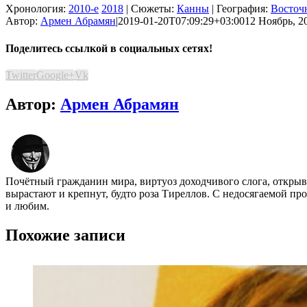
Хронология:
2010-е
2018
| Сюжеты:
Канны
| География:
Восточ
Автор:
Армен Абрамян
|
2019-01-20T07:09:29+03:00
12 Ноябрь, 20
Поделитесь ссылкой в социальных сетях!
Twitter
Google+
Vk
Автор:
Армен Абрамян
Почётный гражданин мира, виртуоз доходчивого слога, открыва
вырастают и крепнут, будто роза Тиреллов. С недосягаемой пр
и любим.
Похожие записи