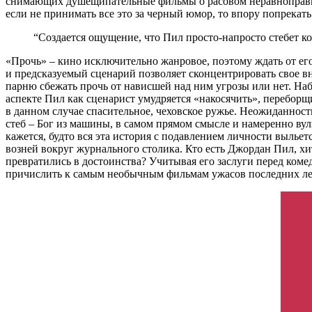
снимающих душещипательные фильмы о расовом неравноправии.
если не принимать все это за черный юмор, то впору попрекать
“Создается ощущение, что Пил просто-напросто стебет к
«Прочь» – кино исключительно жанровое, поэтому ждать от его 
и предсказуемый сценарий позволяет сконцентрировать свое вн
парню сбежать прочь от нависшей над ним угрозы или нет. Набл
аспекте Пил как сценарист умудряется «накосячить», перебор
в данном случае спасительное, чеховское ружье. Неожиданнос
стеб – Бог из машины, в самом прямом смысле и намеренно ву
кажется, будто вся эта история с подавлением личности выльет
возней вокруг журнального столика. Кто есть Джордан Пил, х
превратились в достоинства? Учитывая его заслуги перед коме
причислить к самым необычным фильмам ужасов последних ле