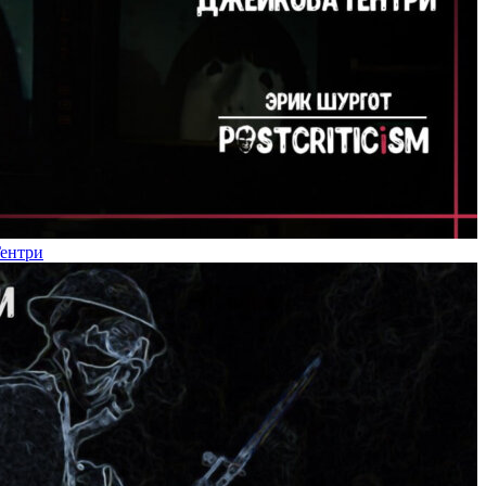
Гентри