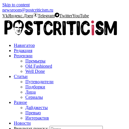
Skip to content
newsroom@postcriticism.ru
Vk
Яндекс.Дзен
Telegram
Twitter
YouTube
Навигатор
Редакция
Рецензии
Премьеры
Old Fashioned
Well Done
Статьи
Путеводители
Подборки
Лица
Сериалы
Разное
Дайджесты
Превью
Интерактив
Новости
Результат поиска: