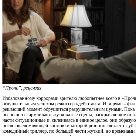
“Прочь”, рецензия
Избалованному хоррорами зрителю любопытнее всего в «Прочь
оглушительным успехом режиссера-дебютанта. И впрямь – фильм
решающий момент обрушиться разрушительным цунами. Пока Кри
неспешно скармливают жутковатые сцены, раскрывающие истин
части ситуационные и, склеиваясь в единое целое, они образу
после ошеломляющей концовки которой резонно слетает с губ 
комедийный триллер, по большей части жуткий, но временами п