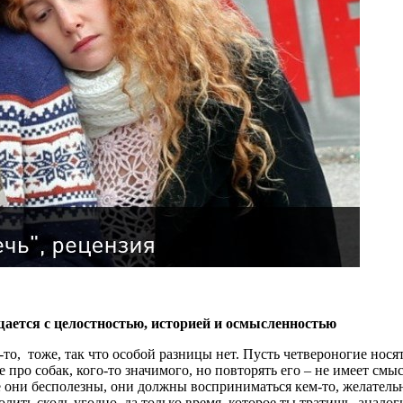
ается с целостностью, историей и осмысленностью
о, тоже, так что особой разницы нет. Пусть четвероногие носятс
про собак, кого-то значимого, но повторять его – не имеет смыс
е они бесполезны, они должны восприниматься кем-то, желательно
олить сколь угодно, да только время, которое ты тратишь, анало