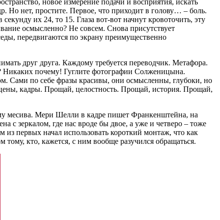
остранство, новое измерение подачи и восприятия, искать
. Но нет, простите. Первое, что приходит в голову… – боль.
 секунду их 24, то 15. Глаза вот-вот начнут кровоточить, эту
ывание осмысленно? Не совсем. Снова присутствует
седы, передвигаются по экрану преимущественно
нимать друг друга. Каждому требуется переводчик. Метафора.
му? Никаких почему! Гуглите фотографии Солженицына.
м. Сами по себе фразы красивы, они осмысленны, глубоки, но
 сцены, кадры. Прощай, целостность. Прощай, история. Прощай,
орму месива. Мери Шелли в кадре пишет Франкенштейна, на
а с зеркалом, где нас вроде бы двое, а уже и четверо – тоже
м из первых начал использовать короткий монтаж, что как
м тому, кто, кажется, с ним вообще разучился обращаться.