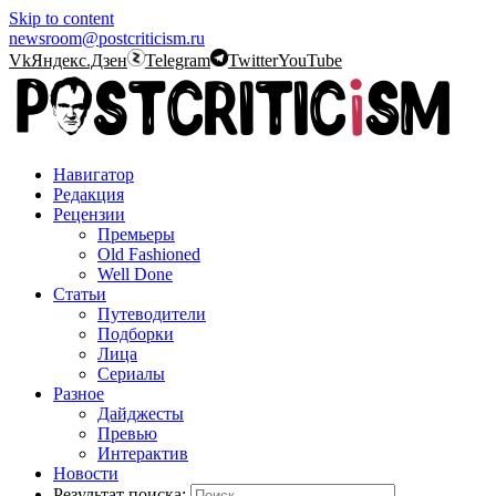
Skip to content
newsroom@postcriticism.ru
Vk
Яндекс.Дзен
Telegram
Twitter
YouTube
Навигатор
Редакция
Рецензии
Премьеры
Old Fashioned
Well Done
Статьи
Путеводители
Подборки
Лица
Сериалы
Разное
Дайджесты
Превью
Интерактив
Новости
Результат поиска: