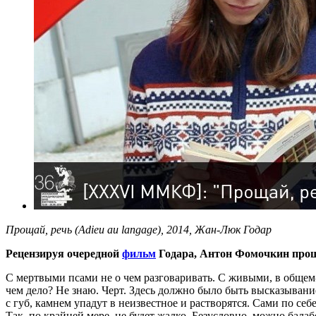
Прощай, речь (Adieu au langage), 2014, Жан-Люк Годар
Рецензируя очередной
фильм
Годара, Антон Фомочкин прощ
С мертвыми псами не о чем разговаривать. С живыми, в общем-т
чем дело? Не знаю. Черт. Здесь должно было быть высказывание 
с губ, камнем упадут в неизвестное и растворятся. Сами по себ
Так, по крайней мере, не будет жалко. Безусловно, можно балаб