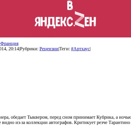
Франция
014, 20:14
|
Рубрики:
Рецензии
|
Теги:
#Артхаус
|
риера, обедает Тыквером, перед сном принимает Кубрика, а ноч
е видно из-за коллекции автографов. Критикует резче Тарантино