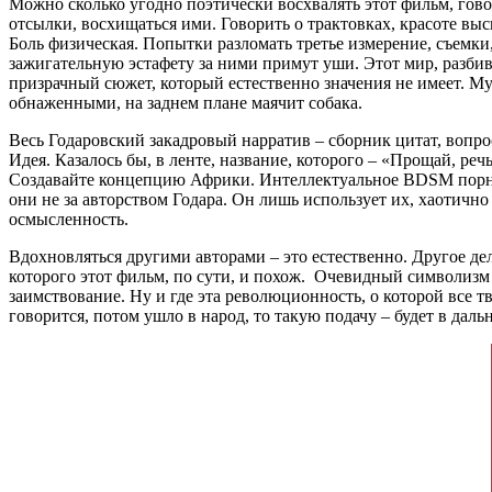
Можно сколько угодно поэтически восхвалять этот фильм, гов
отсылки, восхищаться ими. Говорить о трактовках, красоте вы
Боль физическая. Попытки разломать третье измерение, съемки, т
зажигательную эстафету за ними примут уши. Этот мир, разби
призрачный сюжет, который естественно значения не имеет. М
обнаженными, на заднем плане маячит собака.
Весь Годаровский закадровый нарратив – сборник цитат, вопро
Идея. Казалось бы, в ленте, название, которого – «Прощай, р
Создавайте концепцию Африки. Интеллектуальное BDSM порно. 
они не за авторством Годара. Он лишь использует их, хаотично
осмысленность.
Вдохновляться другими авторами – это естественно. Другое д
которого этот фильм, по сути, и похож. Очевидный символизм (
заимствование. Ну и где эта революционность, о которой все 
говорится, потом ушло в народ, то такую подачу – будет в даль