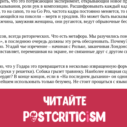
орить, что это потрясающий эксперимент, открывающий новое пр
сказывания, роли рук в композиции. Расшифровывать каждый кадр
о на canon, то на Go Pro, частота кадра постоянно меняется, то в
вающийся на пиксели – мертв и уродлив. Но может быть высказ
ужчина, замужняя женщина, они ругаются, ведут обрывочные бе
сов, всегда риторических. Что есть метафора. Мы разучились по
ечь», в последнюю очередь должны эту речь обесценивать. Поче
Угадай чье изречение – начиная с Рильке, заканчивая Лондоно
 вставляет, перемешивая на экране, не связанные друг с другом
ело, что у Годара это превращается в несколько извращенную ф
руки у решетки). Собака грызет травинку. Наиболее изящная сцен
твердят? В конце концов, если в «На последнем дыхании» он одни
нейшем использовать только безумец. Не стоит прощаться с языко