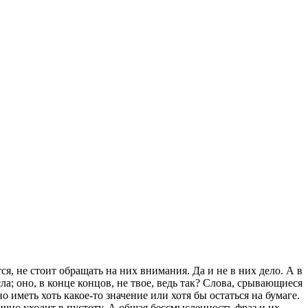
я, не стоит обращать на них внимания. Да и не в них дело. А в
ла; оно, в конце концов, не твое, ведь так? Слова, срывающиеся
 иметь хоть какое-то значение или хотя бы остаться на бумаге.
гично уходит в пустоту. А общая бессмысленность фраз и их