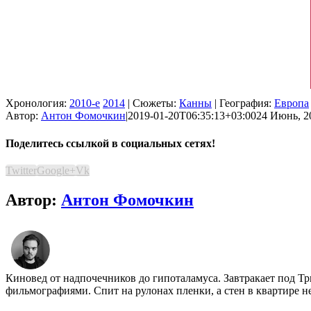
Хронология:
2010-е
2014
| Сюжеты:
Канны
| География:
Европа
Автор:
Антон Фомочкин
|
2019-01-20T06:35:13+03:00
24 Июнь, 2
Поделитесь ссылкой в социальных сетях!
Twitter
Google+
Vk
Автор:
Антон Фомочкин
Киновед от надпочечников до гипоталамуса. Завтракает под Т
фильмографиями. Спит на рулонах пленки, а стен в квартире н