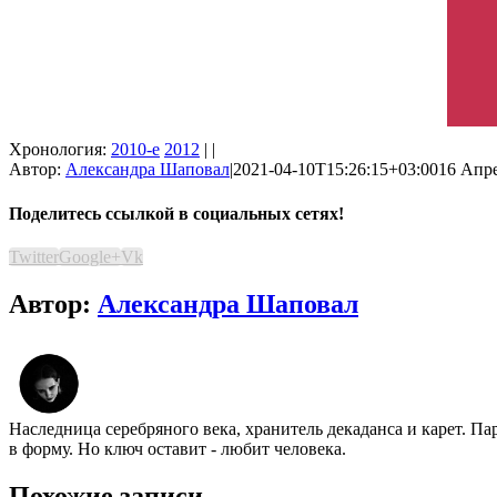
Хронология:
2010-е
2012
| |
Автор:
Александра Шаповал
|
2021-04-10T15:26:15+03:00
16 Апре
Поделитесь ссылкой в социальных сетях!
Twitter
Google+
Vk
Автор:
Александра Шаповал
Наследница серебряного века, хранитель декаданса и карет. Па
в форму. Но ключ оставит - любит человека.
Похожие записи