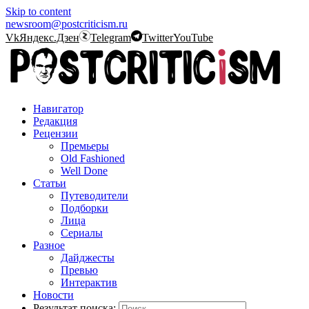
Skip to content
newsroom@postcriticism.ru
Vk
Яндекс.Дзен
Telegram
Twitter
YouTube
Навигатор
Редакция
Рецензии
Премьеры
Old Fashioned
Well Done
Статьи
Путеводители
Подборки
Лица
Сериалы
Разное
Дайджесты
Превью
Интерактив
Новости
Результат поиска: