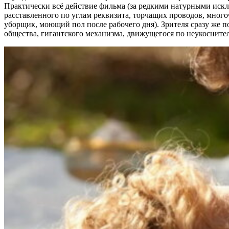
Практически всё действие фильма (за редкими натурными иск
расставленного по углам реквизита, торчащих проводов, мног
уборщик, моющий пол после рабочего дня). Зрителя сразу же п
общества, гигантского механизма, движущегося по неукоснит