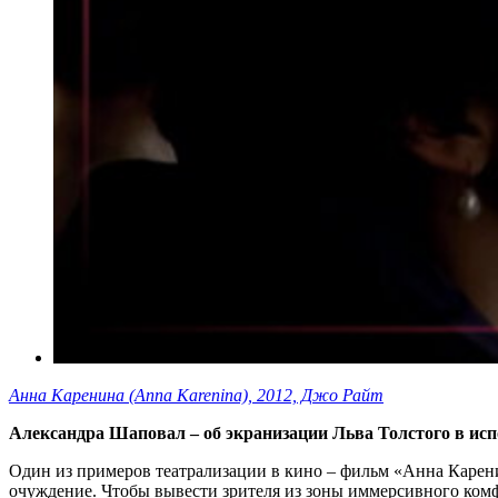
Анна Каренина (Anna Karenina), 2012, Джо Райт
Александра Шаповал – об экранизации Льва Толстого в ис
Один из примеров театрализации в кино – фильм «Анна Карени
очуждение. Чтобы вывести зрителя из зоны иммерсивного комфо