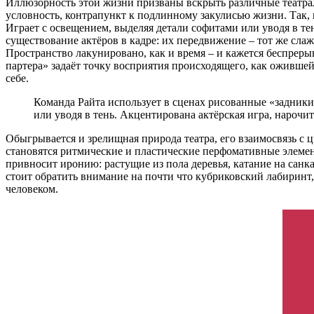
Иллюзорность этой жизни призваны вскрыть различные театрал
условность, контрапункт к подлинному закулисью жизни. Так,
Играет с освещением, выделяя детали софитами или уводя в те
существование актёров в кадре: их передвижение – тот же сл
Пространство лакунировано, как и время – и кажется беспреры
партера» задаёт точку восприятия происходящего, как оживш
себе.
Команда Райта использует в сценах рисованные «задники
или уводя в тень. Акцентирована актёрская игра, нарочи
Обыгрывается и зрелищная природа театра, его взаимосвязь 
становятся ритмические и пластические перфомативные элемен
привносит иронию: растущие из пола деревья, катание на санк
стоит обратить внимание на почти что кубриковский лабиринт,
человеком.