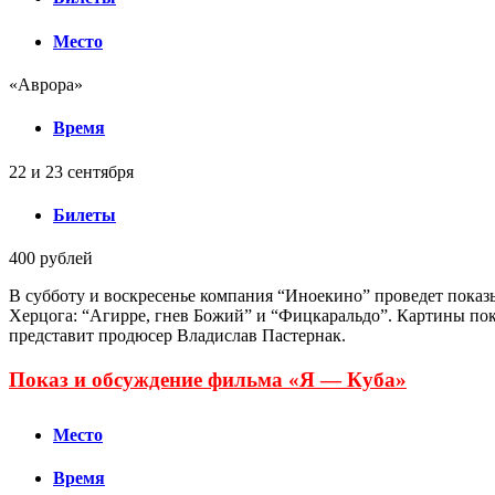
Место
«Аврора»
Время
22 и 23 сентября
Билеты
400 рублей
В субботу и воскресенье компания “Иноекино” проведет показ
Херцога: “Агирре, гнев Божий” и “Фицкаральдо”. Картины пок
представит продюсер Владислав Пастернак.
Показ и обсуждение фильма «Я — Куба»
Место
Время