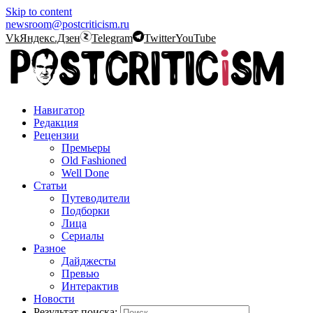
Skip to content
newsroom@postcriticism.ru
Vk
Яндекс.Дзен
Telegram
Twitter
YouTube
Навигатор
Редакция
Рецензии
Премьеры
Old Fashioned
Well Done
Статьи
Путеводители
Подборки
Лица
Сериалы
Разное
Дайджесты
Превью
Интерактив
Новости
Результат поиска: