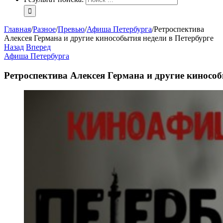
Главная
/
Разное
/
Превью
/
Афиша Петербурга
/
Ретроспектива
Алексея Германа и другие кинособытия недели в Петербурге
Назад
Вперед
Афиша Петербурга
Ретроспектива Алексея Германа и другие кинособ