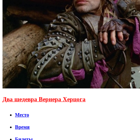
Два шедевра Вернера Херцога
Место
Время
Билеты