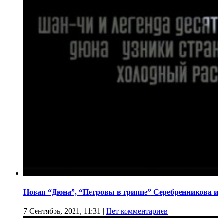
Новая “Дюна”, “Петровы в гриппе” Серебренникова и
7 Сентябрь, 2021, 11:31
|
Нет комментариев