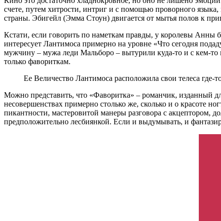
Кино это достаточно хладнокровное, но оно не лишено эмоций
счете, путем хитрости, интриг и с помощью проворного языка,
страны. Эбигейл (Эмма Стоун) двигается от мытья полов к прип
Кстати, если говорить по наметкам правды, у королевы Анны б
интересует Лантимоса примерно на уровне «Что сегодня подаду
мужчину – мужа леди Мальборо – вытурили куда-то и с кем-то в
только фавориткам.
Ее Величество Лантимоса расположила свои телеса где
Можно представить, что «Фаворитка» – романчик, изданный дл
несовершенствах примерно столько же, сколько и о красоте ног
пикантности, мастеровитой манеры разговора с акцептором, до
предположительно лесбиянкой. Если и выдумывать, и фантазиро