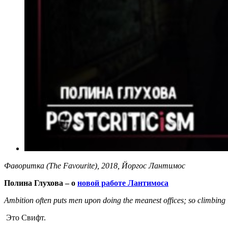
Фаворитка (The Favourite), 2018, Йоргос Лантимос
Полина Глухова – о
новой работе Лантимоса
Ambition often puts men upon doing the meanest offices; so climbing 
Это Свифт.