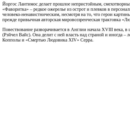
Йоргос Лантимос делает прошлое непристойным, смехотворным
«Фаворитка» – редкое ожерелье из острот и плевков в персон
человеко-ненавистническим, несмотря на то, что герои карти
прежде привычная авторская мировоззренческая трактовка «Люд
Повествование разворачивается в Англии начала XVIII века, 
(Рэйчел Вайс). Она делит с ней власть над страной и иногда 
Копполы и «Смертью Людовика XIV» Серра.