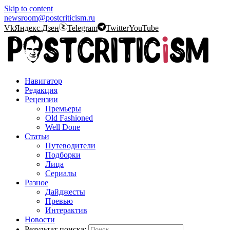
Skip to content
newsroom@postcriticism.ru
Vk
Яндекс.Дзен
Telegram
Twitter
YouTube
Навигатор
Редакция
Рецензии
Премьеры
Old Fashioned
Well Done
Статьи
Путеводители
Подборки
Лица
Сериалы
Разное
Дайджесты
Превью
Интерактив
Новости
Результат поиска: