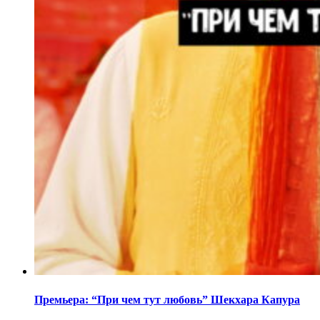
Премьера: “При чем тут любовь” Шекхара Капура