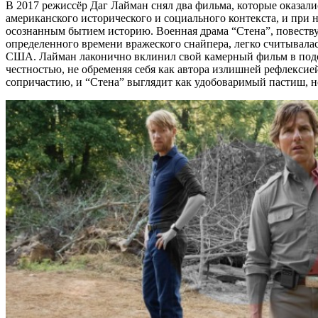
В 2017 режиссёр Даг Лайман снял два фильма, которые оказал
американского исторического и социального контекста, и при
осознанным бытием историю. Военная драма “Стена”, повеств
определенного времени вражеского снайпера, легко считывал
США. Лайман лаконично вклинил свой камерный фильм в подст
честностью, не обременяя себя как автора излишней рефлексией
сопричастию, и “Стена” выглядит как удобоваримый пастиш, но