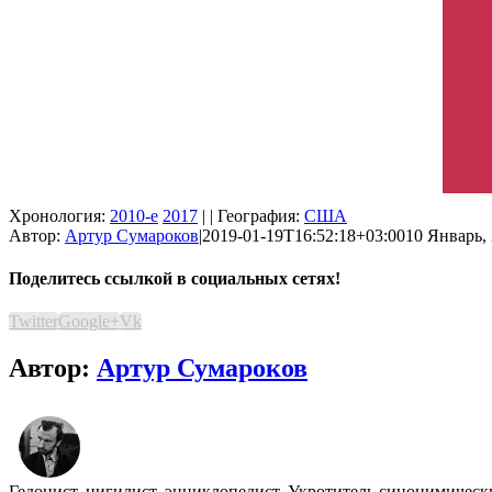
Хронология:
2010-е
2017
| | География:
США
Автор:
Артур Сумароков
|
2019-01-19T16:52:18+03:00
10 Январь, 
Поделитесь ссылкой в социальных сетях!
Twitter
Google+
Vk
Автор:
Артур Сумароков
Гедонист, нигилист, энциклопедист. Укротитель синонимичес