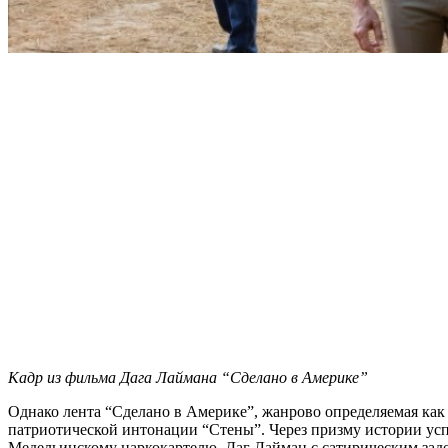
Кадр из фильма Дага Лаймана “Сделано в Америке”
Однако лента “Сделано в Америке”, жанрово определяемая как
патриотической интонации “Стены”. Через призму истории усп
Медельинскому наркокартелю, Даг Лайман с сатирическим задо