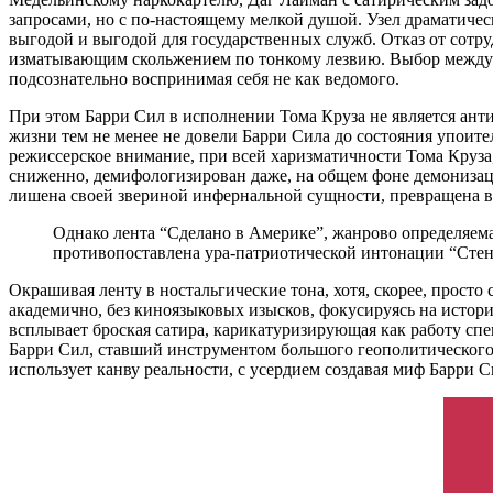
запросами, но с по-настоящему мелкой душой. Узел драматичес
выгодой и выгодой для государственных служб. Отказ от сотру
изматывающим скольжением по тонкому лезвию. Выбор между т
подсознательно воспринимая себя не как ведомого.
При этом Барри Сил в исполнении Тома Круза не является анти
жизни тем не менее не довели Барри Сила до состояния упоит
режиссерское внимание, при всей харизматичности Тома Круза
сниженно, демифологизирован даже, на общем фоне демонизации
лишена своей звериной инфернальной сущности, превращена в 
Однако лента “Сделано в Америке”, жанрово определяем
противопоставлена ура-патриотической интонации “Стен
Окрашивая ленту в ностальгические тона, хотя, скорее, просто
академично, без киноязыковых изысков, фокусируясь на истори
всплывает броская сатира, карикатуризирующая как работу сп
Барри Сил, ставший инструментом большого геополитического в
использует канву реальности, с усердием создавая миф Барри