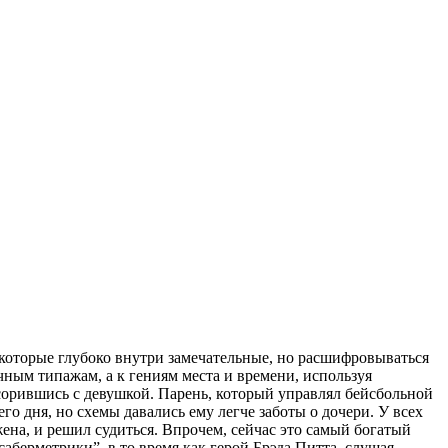
 которые глубоко внутри замечательные, но расшифровываться
чным типажам, а к гениям места и времени, используя
сорившись с девушкой. Парень, который управлял бейсбольной
о дня, но схемы давались ему легче заботы о дочери. У всех
ена, и решил судиться. Впрочем, сейчас это самый богатый
аберметрики”, в то время как герой Брэда Питта, слушая