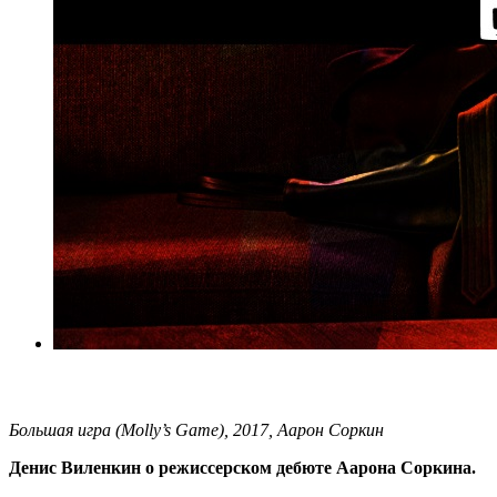
Большая игра (Molly’s Game), 2017, Аарон Соркин
Денис Виленкин о режиссерском дебюте Аарона Соркина.