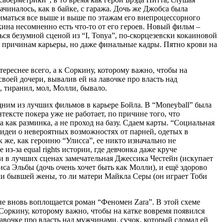
ачиналось, как в байке, с гаража. Дочь же Джобса была
иматься все выше и выше по этажам его внепроцессорного
кина несомненно есть что-то от его героев. Новый фильм –
ся безумной сценой из “I, Tonya”, по-скорцезевски кокаиновой
 причинам карьеры, но даже финальные кадры. Пятно крови на
ереснее всего, а к Соркину, которому важно, чтобы на
 своей дочери, вывалив ей на лавочке про власть над
е, тиранил, мол, Молли, бывало.
ним из лучших фильмов в карьере Бойла. В “Moneyball” была
ексте покера уже не работает, по причине того, что
 как разминка, а не проход на базу. Сдаем карты. “Социальная
ь идеи о невероятных возможностях от парней, одетых в
ак же, как героиню “Улисса”, ее никто изначально не
из-за equal rights истории, где девчонка даже круче
и в лучших сценах замечательная Джессика Честейн (искупает
иса Эльбы (дочь очень хочет быть как Молли), и ещё здорово
ли бывшей жены, то ли матери Майкла Серы (он играет Тоби
экране вновь воплощается роман “Феномен Zara”. В этой схеме
 Соркину, которому важно, чтобы на катке вовремя появился
 лавочке про власть над мужчинами, сучок, который сломал ей