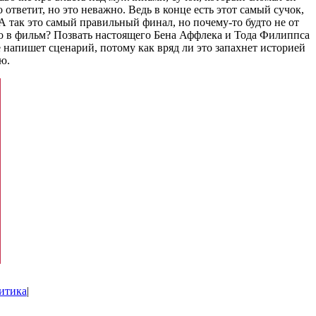
о ответит, но это неважно. Ведь в конце есть этот самый сучок,
А так это самый правильный финал, но почему-то будто не от
го в фильм? Позвать настоящего Бена Аффлека и Тода Филиппса
е напишет сценарий, потому как вряд ли это запахнет историей
ю.
итика
|