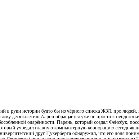
ий в руки истории будто бы из чёрного списка ЖЗЛ, про людей,
новому десятилетию Аарон обращается уже не просто к неоднозна
особленной одарённости. Парень, который создал Фейсбук, пос
 который учредил главную компьютерную корпорацию сегодняшнег
ниверситетский друг Цукерберга обнаружил, что его доля пониж
Пол Деподеста) продолжил пользоваться придуманным методом “с