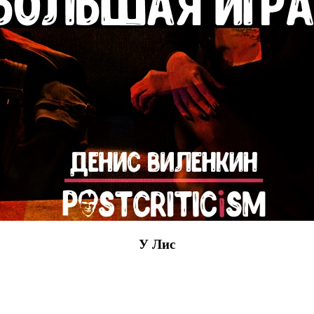
У Лис