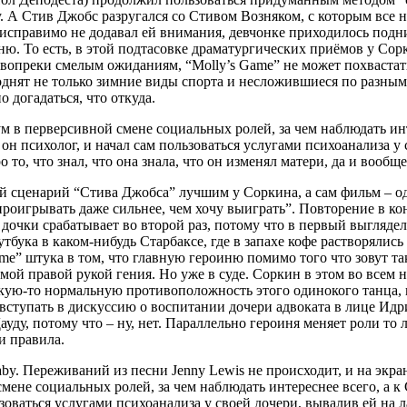
у. А Стив Джобс разругался со Стивом Возняком, с которым все н
исправимо не додавал ей внимания, девчонке приходилось подн
сню. То есть, в этой подтасовке драматургических приёмов у Сор
 вопреки смелым ожиданиям, “Molly’s Game” не может похвастать
днят не только зимние виды спорта и несложившиеся по разным
 догадаться, что откуда.
ум в перверсивной смене социальных ролей, за чем наблюдать инт
 он психолог, и начал сам пользоваться услугами психоанализа у
то, что знал, что она знала, что он изменял матери, да и вообщ
 сценарий “Стива Джобса” лучшим у Соркина, а сам фильм – од
роигрывать даже сильнее, чем хочу выиграть”. Повторение в конт
очки срабатывает во второй раз, потому что в первый выглядела
тбука в каком-нибудь Старбаксе, где в запахе кофе растворялис
 game” штука в том, что главную героиню помимо того что зовут т
ой правой рукой гения. Но уже в суде. Соркин в этом во всем не 
акую-то нормальную противоположность этого одинокого танца, 
 вступать в дискуссию о воспитании дочери адвоката в лице Идр
у, потому что – ну, нет. Параллельно героиня меняет роли то 
и правила.
out a baby. Переживаний из песни Jenny Lewis не происходит, и на 
мене социальных ролей, за чем наблюдать интереснее всего, а к
льзоваться услугами психоанализа у своей дочери, вывалив ей на