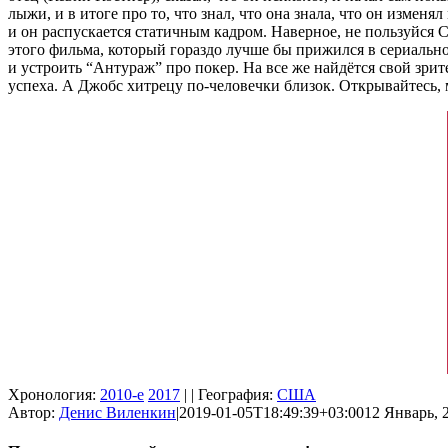
лыжи, и в итоге про то, что знал, что она знала, что он изменя
и он распускается статичным кадром. Наверное, не пользуйся 
этого фильма, который гораздо лучше бы прижился в сериальн
и устроить “Антураж” про покер. На все же найдётся свой зрит
успеха. А Джобс хитрецу по-человечки близок. Открывайтесь, 
Хронология:
2010-е
2017
| | География:
США
Автор:
Денис Виленкин
|
2019-01-05T18:49:39+03:00
12 Январь, 2