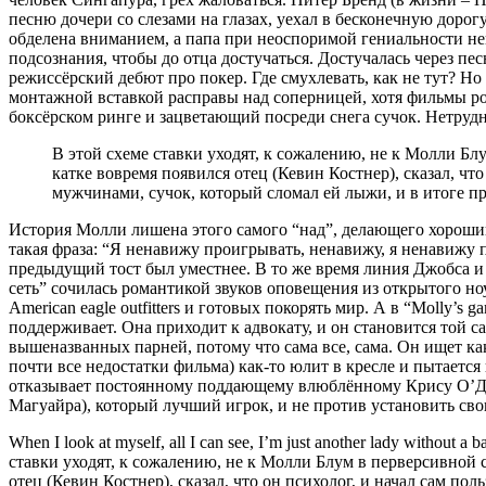
песню дочери со слезами на глазах, уехал в бесконечную дорог
обделена вниманием, а папа при неоспоримой гениальности не
подсознания, чтобы до отца достучаться. Достучалась через пе
режиссёрский дебют про покер. Где смухлевать, как не тут? Но
монтажной вставкой расправы над соперницей, хотя фильмы ро
боксёрском ринге и зацветающий посреди снега сучок. Нетрудно
В этой схеме ставки уходят, к сожалению, не к Молли Бл
катке вовремя появился отец (Кевин Костнер), сказал, что
мужчинами, сучок, который сломал ей лыжи, и в итоге про 
История Молли лишена этого самого “над”, делающего хороший
такая фраза: “Я ненавижу проигрывать, ненавижу, я ненавижу п
предыдущий тост был уместнее. В то же время линия Джобса и д
сеть” сочилась романтикой звуков оповещения из открытого ноу
American eagle outfitters и готовых покорять мир. А в “Molly’s
поддерживает. Она приходит к адвокату, и он становится той сам
вышеназванных парней, потому что сама все, сама. Он ищет к
почти все недостатки фильма) как-то юлит в кресле и пытается
отказывает постоянному поддающему влюблённому Крису О’Дауд
Магуайра), который лучший игрок, и не против установить сво
When I look at myself, all I can see, I’m just another lady with
ставки уходят, к сожалению, не к Молли Блум в перверсивной с
отец (Кевин Костнер), сказал, что он психолог, и начал сам по