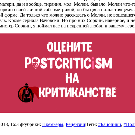
л матери, да и вообще, тиранил, мол, Молли, бывало. Молли что-т
Соркин своей личной саберметрикой, он бы цвёл по-настоящему. 
ой форме. Да только что можно рассказать о Молли, не вошедше
ель. Кроме сериала Вачовски. Но про них Соркин, наверное, и н
мистер Соркин, я поймал вас на искренней любви к вашему геро
018, 16:35
|
Рубрики:
Премьеры
,
Рецензии
|
Теги:
#Байопики
,
#Пол