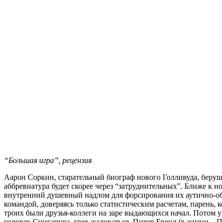
“Большая игра”, рецензия
Аарон Соркин, старательный биограф нового Голливуда, берущ
аббревиатура будет скорее через “затруднительных”. Ближе к 
внутренний душевный надлом для форсирования их аутично-об
командой, доверяясь только статистическим расчетам, парень,
троих были друзья-коллеги на заре выдающихся начал. Потом у
человек Сингапура, грех жаловаться. Питер Бренд (в жизни – 