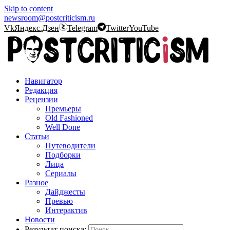
Skip to content
newsroom@postcriticism.ru
Vk
Яндекс.Дзен
Telegram
Twitter
YouTube
Навигатор
Редакция
Рецензии
Премьеры
Old Fashioned
Well Done
Статьи
Путеводители
Подборки
Лица
Сериалы
Разное
Дайджесты
Превью
Интерактив
Новости
Результат поиска: