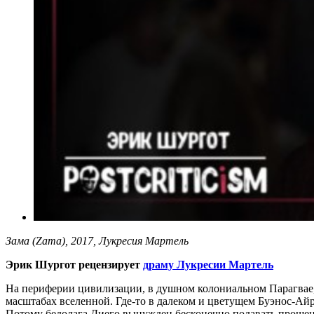
Зама (Zama), 2017, Лукресия Мартель
Эрик Шургот рецензирует
драму Лукресии Мартель
На периферии цивилизации, в душном колониальном Парагвае, 
масштабах вселенной. Где-то в далеком и цветущем Буэнос-Айре
Потому бедолага Диего вынужден бесконечно подавать проше