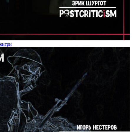
Гентри