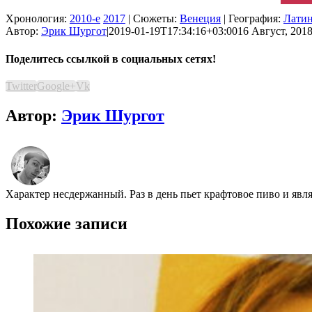
Хронология:
2010-е
2017
| Сюжеты:
Венеция
| География:
Латин
Автор:
Эрик Шургот
|
2019-01-19T17:34:16+03:00
16 Август, 2018
Поделитесь ссылкой в социальных сетях!
Twitter
Google+
Vk
Автор:
Эрик Шургот
Характер несдержанный. Раз в день пьет крафтовое пиво и явл
Похожие записи