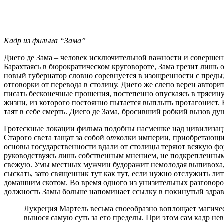
Кадр из фильма “Зама”
Диего де Зама – человек исключительной важности и совершен
Барахтаясь в бюрократическом круговороте, Зама грезит лишь 
новый губернатор словно соревнуется в изощренности с преды
отговорки от перевода в столицу. Диего же слепо верен автори
писать бесконечные прошения, постепенно опускаясь в трясин
жизни, из которого постоянно пытается выплыть протагонист. Н
таят в себе смерть. Диего де Зама, бросивший робкий вызов ду
Гротескные локации фильма подобны насмешке над цивилизаци
Старого света тащат за собой о
т
колки империи, приобретающие
основы государственности вдали от столицы теряют всякую фор
руководствуясь лишь собственным мнением, не подкрепленным 
свежую. Умы местных мужчин будоражит немолодая выпивоха, о
сыскать, зато священник тут как тут, если нужно отслужить л
домашним скотом. Во время одного из унизительных разговоров
должность Замы больше напоминает ссылку в покинутый здра
Лукреция Мартель весьма своеобразно воплощает магическ
вынося самую суть за его пределы. При этом сам кадр н