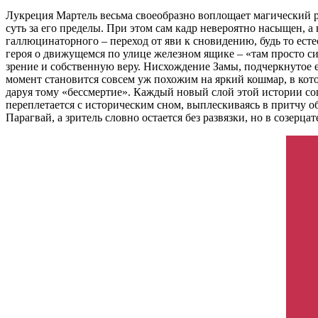
Лукреция Мартель весьма своеобразно воплощает магический ре
суть за его пределы. При этом сам кадр невероятно насыщен, 
галлюцинаторного – переход от яви к сновидению, будь то ест
героя о движущемся по улице железном ящике – «там просто си
зрение и собственную веру. Нисхождение Замы, подчеркнутое е
момент становится совсем уж похожим на яркий кошмар, в кот
даруя тому «бессмертие». Каждый новый слой этой истории с
переплетается с историческим сном, выплескиваясь в притчу 
Парагвай, а зритель словно остается без развязки, но в созерца