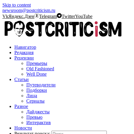
Skip to content
newsroom@postcriticism.ru
Vk
Яндекс.Дзен
Telegram
Twitter
YouTube
Навигатор
Редакция
Рецензии
Премьеры
Old Fashioned
Well Done
Статьи
Путеводители
Подборки
Лица
Сериалы
Разное
Дайджесты
Превью
Интерактив
Новости
Результат поиска: