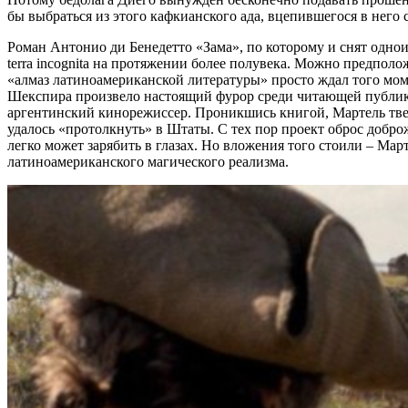
бы выбраться из этого кафкианского ада, вцепившегося в него
Роман Антонио ди Бенедетто «Зама», по которому и снят однои
terra incognita на протяжении более полувека. Можно предполо
«алмаз латиноамериканской литературы» просто ждал того момен
Шекспира произвело настоящий фурор среди читающей публики 
аргентинский кинорежиссер. Проникшись книгой, Мартель твер
удалось «протолкнуть» в Штаты. С тех пор проект оброс доброж
легко может зарябить в глазах. Но вложения того стоили – Мар
латиноамериканского магического реализма.