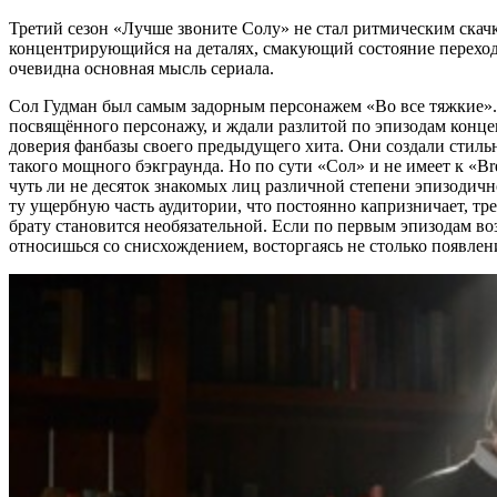
Третий сезон «Лучше звоните Солу» не стал ритмическим ска
концентрирующийся на деталях, смакующий состояние перехода
очевидна основная мысль сериала.
Сол Гудман был самым задорным персонажем «Во все тяжкие». 
посвящённого персонажу, и ждали разлитой по эпизодам конц
доверия фанбазы своего предыдущего хита. Они создали стиль
такого мощного бэкграунда. Но по сути «Сол» и не имеет к «B
чуть ли не десяток знакомых лиц различной степени эпизодичн
ту ущербную часть аудитории, что постоянно капризничает, тр
брату становится необязательной. Если по первым эпизодам в
относишься со снисхождением, восторгаясь не столько появле