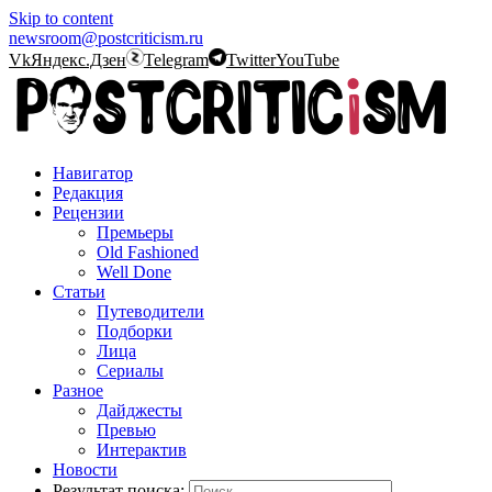
Skip to content
newsroom@postcriticism.ru
Vk
Яндекс.Дзен
Telegram
Twitter
YouTube
Навигатор
Редакция
Рецензии
Премьеры
Old Fashioned
Well Done
Статьи
Путеводители
Подборки
Лица
Сериалы
Разное
Дайджесты
Превью
Интерактив
Новости
Результат поиска: