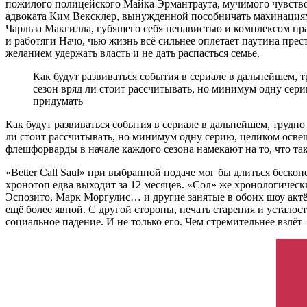
пожилого полицейского Майка Эрмантраута, мучимого чувством
адвоката Ким Вексклер, вынужденной пособничать махинациям 
Чарльза Макгилла, губящего себя ненавистью и комплексом пр
и работяги Начо, чью жизнь всё сильнее оплетает паутина пре
желанием удержать власть и не дать распасться семье.
Как будут развиваться события в сериале в дальнейшем,
сезон вряд ли стоит рассчитывать, но минимум одну се
придумать
Как будут развиваться события в сериале в дальнейшем, трудн
ли стоит рассчитывать, но минимум одну серию, целиком осв
флешфорварды в начале каждого сезона намекают на то, что та
«Better Call Saul» при выбранной подаче мог бы длиться бескон
хронотоп едва выходит за 12 месяцев. «Сол» же хронологичес
Эспозито, Марк Моргулис… и другие занятые в обоих шоу актёр
ещё более явной. С другой стороны, печать старения и уста
социальное падение. И не только его. Чем стремительнее взлёт 