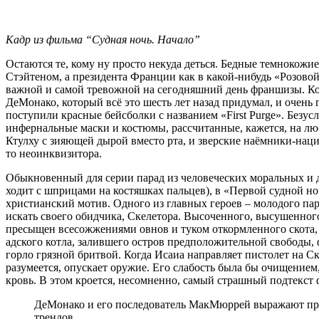
Кадр из фильма “Судная ночь. Начало”
Остаются те, кому ну просто некуда деться. Бедные темнокожи
Стэйтеном, а президента Франции как в какой-нибудь «Розовой
важной и самой тревожной на сегодняшний день франшизы. Ко
ДеМонако, который всё это шесть лет назад придумал, и очень 
поступили красные бейсболки с названием «First Purge». Безу
инфернальные маски и костюмы, рассчитанные, кажется, на лю
Ктулху с зияющей дырой вместо рта, и зверские наёмники-нац
то неоинквизитора.
Обыкновенный для серии парад из человеческих моральных и д
ходит с шприцами на костяшках пальцев), в «Первой судной но
христианский мотив. Одного из главных героев – молодого пар
искать своего обидчика, Скелетора. Высоченного, высушенног
пресыщен всесожжениями овнов и туком откормленного скота, и
адского котла, залившего остров предположительной свободы,
горло грязной бритвой. Когда Исаиа направляет пистолет на С
разумеется, опускает оружие. Его слабость была бы очищением
кровь. В этом кроется, несомненно, самый страшный подтекст
ДеМонако и его последователь МакМюррей выражают прос
трендов