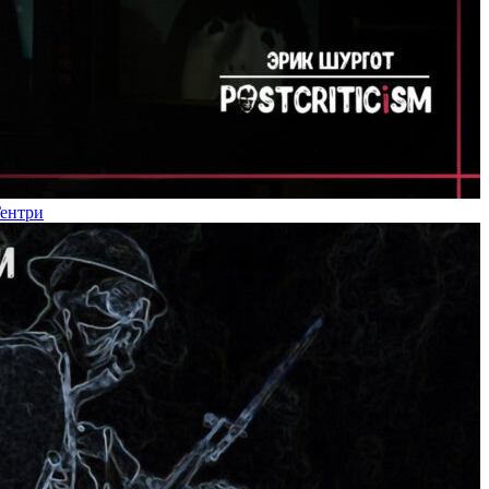
Гентри