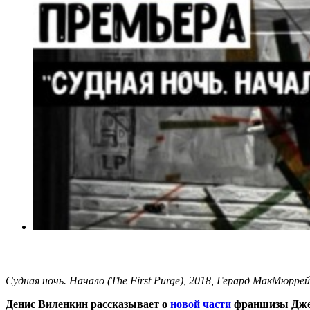
Судная ночь. Начало (The First Purge), 2018, Герард МакМюррей
Денис Виленкин рассказывает о
новой части
франшизы Дже