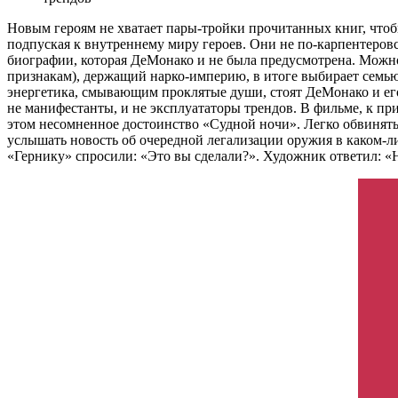
Новым героям не хватает пары-тройки прочитанных книг, чтобы
подпуская к внутреннему миру героев. Они не по-карпентеровс
биографии, которая ДеМонако и не была предусмотрена. Можно 
признакам), держащий нарко-империю, в итоге выбирает семью,
энергетика, смывающим проклятые души, стоят ДеМонако и ег
не манифестанты, и не эксплуататоры трендов. В фильме, к при
этом несомненное достоинство «Судной ночи». Легко обвинять
услышать новость об очередной легализации оружия в каком-л
«Гернику» спросили: «Это вы сделали?». Художник ответил: «Н