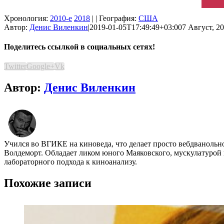
Хронология:
2010-е
2018
| | География:
США
Автор:
Денис Виленкин
|
2019-01-05T17:49:49+03:00
7 Август, 20
Поделитесь ссылкой в социальных сетях!
Twitter
Google+
Vk
Автор:
Денис Виленкин
Учился во ВГИКЕ на киноведа, что делает просто вебдванольн
Волдеморт. Обладает ликом юного Маяковского, мускулатурой 
лабораторного подхода к киноанализу.
Похожие записи