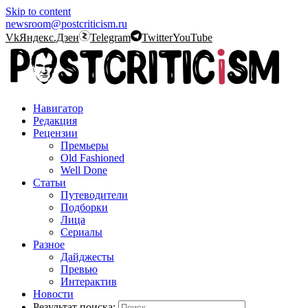
Skip to content
newsroom@postcriticism.ru
Vk
Яндекс.Дзен
Telegram
Twitter
YouTube
Навигатор
Редакция
Рецензии
Премьеры
Old Fashioned
Well Done
Статьи
Путеводители
Подборки
Лица
Сериалы
Разное
Дайджесты
Превью
Интерактив
Новости
Результат поиска: