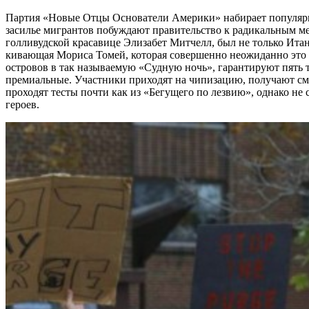
Партия «Новые Отцы Основатели Америки» набирает популярно
засилье мигрантов побуждают правительство к радикальным м
голливудской красавице Элизабет Митчелл, был не только Ита
кивающая Мориса Томей, которая совершенно неожиданно это в
островов в так называемую «Судную ночь», гарантируют пять т
премиальные. Участники приходят на чипизацию, получают см
проходят тесты почти как из «Бегущего по лезвию», однако не 
героев.