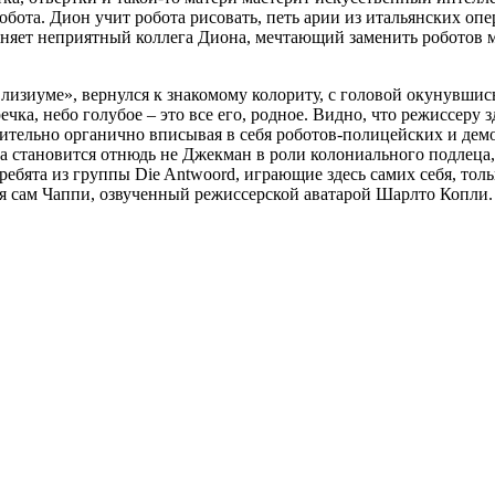
робота. Дион учит робота рисовать, петь арии из итальянских оп
жняет неприятный коллега Диона, мечтающий заменить роботов 
изиуме», вернулся к знакомому колориту, с головой окунувши
речка, небо голубое – это все его, родное. Видно, что режиссе
ивительно органично вписывая в себя роботов-полицейских и д
 становится отнюдь не Джекман в роли колониального подлеца, 
ебята из группы Die Antwoord, играющие здесь самих себя, тол
ся сам Чаппи, озвученный режиссерской аватарой Шарлто Копли.