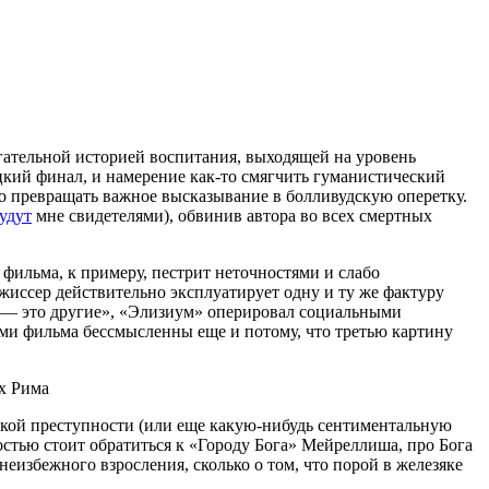
гательной историей воспитания, выходящей на уровень
цкий финал, и намерение как-то смягчить гуманистический
о превращать важное высказывание в болливудскую оперетку.
удут
мне свидетелями), обвинив автора во всех смертных
фильма, к примеру, пестрит неточностями и слабо
жиссер действительно эксплуатирует одну и ту же фактуру
д — это другие», «Элизиум» оперировал социальными
ами фильма бессмысленны еще и потому, что третью картину
ях Рима
ской преступности (или еще какую-нибудь сентиментальную
остью стоит обратиться к «Городу Бога» Мейреллиша, про Бога
неизбежного взросления, сколько о том, что порой в железяке