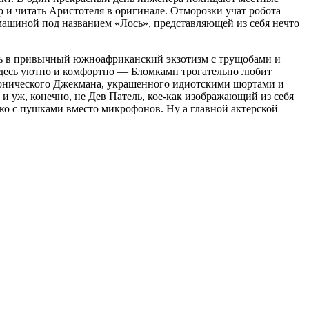
ер и читать Аристотеля в оригинале. Отморозки учат робота
машиной под названием «Лось», представляющей из себя нечто
сь в привычный южноафриканский экзотизм с трущобами и
ру здесь уютно и комфортно — Бломкамп трогательно любит
емонического Джекмана, украшенного идиотскими шортами и
и уж, конечно, не Дев Патель, кое-как изображающий из себя
ько с пушками вместо микрофонов. Ну а главной актерской