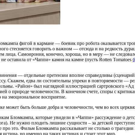
омкампа фигой в кармане — боевик про робота оказывается тро
ого стесняется говорить о важном — отсюда и на редкость дура
 лица. Самоирония, конечно, хороша, но в меру — не следовал
 не оставила от «Чаппи» камня на камне (пусть Rotten Tomatoes
б
бвинения — отдельные претензии вполне справедливы (сценарий 
ссу. Скажем, едва ли состоятельны упреки в повторяемости — ре
 фильмы. «Район» был наглядной иллюстрацией сартровского «А
ей о природе человечности. В конечном счете, споры с критик
 на эмоциональное восприятие.
ке может быть больше добра и человечности, чем во всех церкв
икам Бломкампа, которые увидели в «Чаппи» рассуждение о дет
ога). Не нужно плодить лишние сущности – за детской преступн
 про это. Фильм Бломкампа рассказывает не столько о трагедии 
 истина, но именно на таких истинах и стоит этот мир.