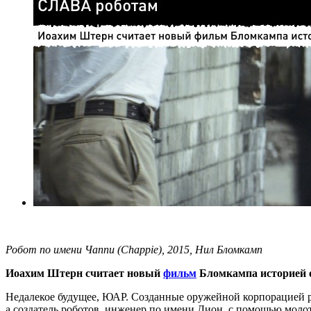
Робот по имени Чаппи (Chappie), 2015, Нил Бломкамп
Иоахим Штерн считает новый
фильм
Бломкампа историей о
Недалекое будущее, ЮАР. Созданные оружейной корпорацией р
а создатель роботов, инженер по имени Дион, с помощью моло