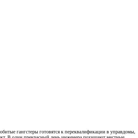
обитые гангстеры готовятся к переквалификации в управдомы,
лект. В один прекрасный день инженера похищают местные