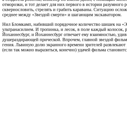
отморозки, и тот делает для них первого в истории разумного 
сквернословить, стрелять и грабить караваны. Ситуацию осло
среднее между «Звездой смерти» и шагающим экскаватором.
Нил Бломкамп, набивший порядочное количество шишек на «Эл
ультранасилием. И тропинка, и лесок, в поле каждый колосок, 
Йоханнесбург, и Йоханнесбург отвечает ему взаимностью, уд
душераздирающей прической. Впрочем, главной звездой фильма
гения. Львиную долю экранного времени зрителей развлекают р
(если так можно выразиться, конечно) удачей фильма становит