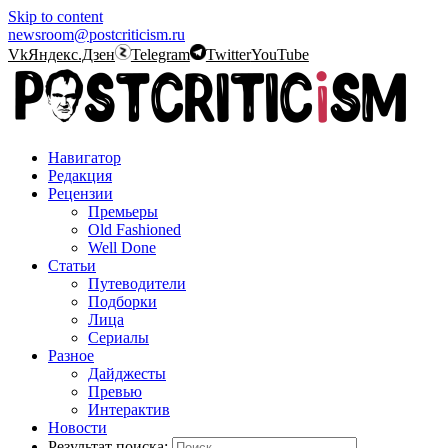
Skip to content
newsroom@postcriticism.ru
Vk
Яндекс.Дзен
Telegram
Twitter
YouTube
Навигатор
Редакция
Рецензии
Премьеры
Old Fashioned
Well Done
Статьи
Путеводители
Подборки
Лица
Сериалы
Разное
Дайджесты
Превью
Интерактив
Новости
Результат поиска: