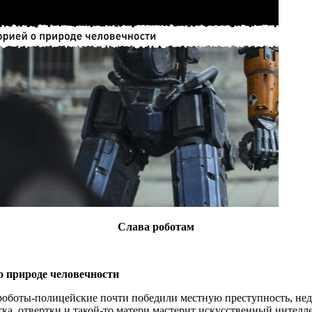
Слава роботам
 природе человечности
оботы-полицейские почти победили местную преступность, нед
тка, отвертки и такой-то матери мастерит искусственный интел