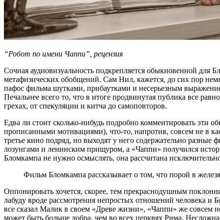
“Робот по имени Чаппи”, рецензия
Сочная аудиовизуальность подкрепляется обыкновенной для Бл
метафизических обобщений. Сам Нил, кажется, до сих пор немн
пафос фильма шутками, прибаутками и несерьезным выражением
Печальнее всего то, что в итоге продвинутая публика все равно
грехах, от спекуляции и китча до самоповторов.
Едва ли стоит сколько-нибудь подробно комментировать эти о
прописанными мотивациями), что-то, напротив, совсем не в ка
третье кино подряд, но выходят у него содержательно разные
лозунгами и ленинским прищуром, а «Чаппи» получился истори
Бломкампа не нужно осмыслять, она рассчитана исключительно
Фильм Бломкампа рассказывает о том, что порой в железя
Оппонировать хочется, скорее, тем прекраснодушным поклонн
лабуду вроде рассмотрения непростых отношений человека и Б
все сказал Малик в своем «Древе жизни», «Чаппи» же совсем не
может быть больше добра, чем во всех церквях Рима. Несложная