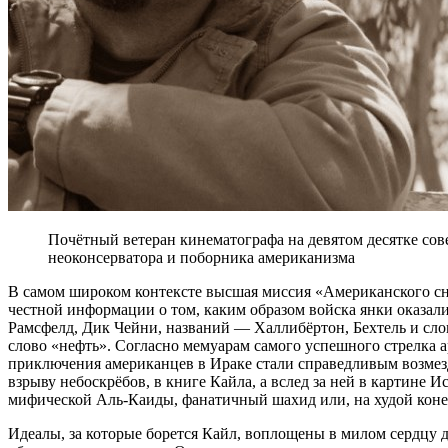
Почётный ветеран кинематографа на девятом десятке сов
неоконсерватора и поборника американизма
В самом широком контексте высшая миссия «Американского сн
честной информации о том, каким образом войска янки оказал
Рамсфелд, Дик Чейни, названий — Халлибёртон, Бехтель и сло
слово «нефть». Согласно мемуарам самого успешного стрелка 
приключения американцев в Ираке стали справедливым возмезди
взрыву небоскрёбов, в книге Кайла, а вслед за ней в картине
мифической Аль-Каиды, фанатичный шахид или, на худой коне
Идеалы, за которые борется Кайл, воплощены в милом сердцу д