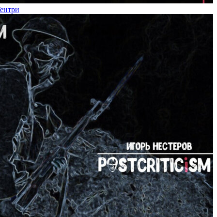
Гентри