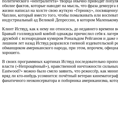
политического «нейтралитета» творца обычно приводят популяр
обилие фактов, которые наводят на мысль, что фраза демиурга 
жизни написал на холсте свою жуткую «Гернику», посвященну
Чаплин, который вместо того, чтобы помалкивать или воспева
индустриальный ад Великой Депрессии, в котором Маленькому 
Клинт Иствуд, как к нему ни относись, до недавнего времени 
Бравый голливудский ковбой однажды причислил себя к лагерю
дружбой с всенародным кумиром Рональдом Рейганом и даже нед
лишним лет назад Иствуд разразился гневной издевательской р
обманщиком американского народа, при этом, впрочем, официа
хорошего.
В своих программных картинах Иствуд последовательно пропо
власти («Непрощённый»), нравственной ничтожности сильных м
Eastwood?» можно было смело заявить, что режиссёр, как мин
вряд ли кто-нибудь усомнится: почётный ветеран кинематограф
фанатичного неоконсерватора и поборника американизма, кото