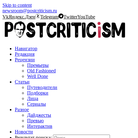
Skip to content
newsroom@postcriticism.ru
Vk
Яндекс.Дзен
Telegram
Twitter
YouTube
Навигатор
Редакция
Рецензии
Премьеры
Old Fashioned
Well Done
Статьи
Путеводители
Подборки
Лица
Сериалы
Разное
Дайджесты
Превью
Интерактив
Новости
Результат поиска: