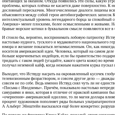
обитающих за океаном. Откуда появились эти силы, какую угро
проблемы, которых плёнка не касается даже поверхностно. К н
дословный пересказчик. Многочисленные диалоги лишены всяч
объясняются между собой герои автобиографических записок Кай
интеллектуальный уровень легендарного борца за спокойный с
Америки» менее плоскими, более осмысленными и живыми. Нао
бравые морские котики в буквальном смысле появляются все в 
И стоило бы, вероятно, воспринимать лобовую патриотку Иств
настолько нудного, тусклого и мудаковатого национального ге
юмора и желание показаться легкомысленным. Он, как никогда,
носителя американской идеи. Человека, который на самом деле 
больше коричневатых индейцев, если бы правительство подарил
тридцать с гаком людей (угадайте, какого цвета кожи) во вре
получал неземной кайф, когда нежным нажатием курка пускал п
Выходит, что Иствуду насрать на окровавленный кусочек глобу
телевизионным физраствором, и совсем другое дело — дважды л
совсем не по себе. Ведь именно Иствуд снял чуть ли не единс
«Письма с Иводзимы». Причём, показывало настолько непредвз
самураями и янки, которая в отличие от иракской кампании бы
«очернения» американской идиллии, то ли магия доллара влияе
процент художников пополняет ряды больных ультрапатриотизмо
А Альберт Эйнштейн высказался ещё более конкретно: разруши
По поводу же феномена Криса Кайла, пожалуй, стоит согласи