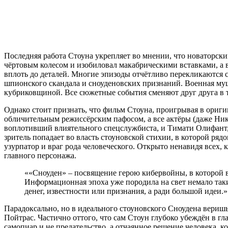
Последняя работа Стоуна укрепляет во мнении, что новаторск
чёртовым колесом и изобиловал макабрическими вставками, а 
вплоть до деталей. Многие эпизоды отчётливо перекликаются 
шпионского скандала и сноуденовских признаний. Военная муш
кубриковщиной. Все сюжетные события сменяют друг друга в т
Однако стоит признать, что фильм Стоуна, проигрывая в ориг
обличительным режиссёрским пафосом, а все актёры (даже Ник
воплотивший влиятельного спецслужбиста, и Тимати Олифант,
зритель попадает во власть стоуновской стихии, в которой ря
узурпатор и враг рода человеческого. Открыто ненавидя всех,
главного персонажа.
««Сноуден» – посвящение герою кибервойны, в которой в
Информационная эпоха уже породила на свет немало так
денег, известности или признания, а ради большой идеи.»
Парадоксально, но в идеального стоуновского Сноудена веришь
Пойтрас. Частично оттого, что сам Стоун глубоко убеждён в гл
самопиар и не предательство, а отчаянное решение человека, к