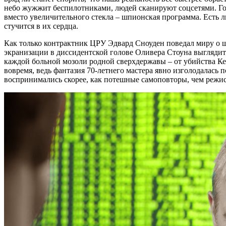
небо жужжит беспилотниками, людей сканируют соцсетями. Госу
вместо увеличительного стекла – шпионская программа. Есть л
стучится в их сердца.
Как только контрактник ЦРУ Эдвард Сноуден поведал миру о ш
экранизации в диссидентской голове Оливера Стоуна выглядит д
каждой больной мозоли родной сверхдержавы – от убийства Ке
вовремя, ведь фантазия 70-летнего мастера явно изголодалась
воспринимались скорее, как потешные самоповторы, чем режис