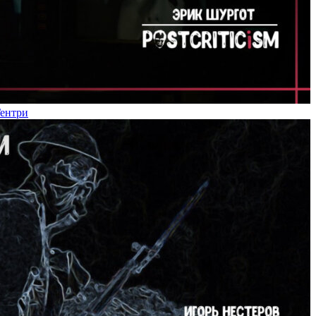
Гентри