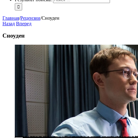
Главная
/
Рецензии
/
Сноуден
Назад
Вперед
Сноуден