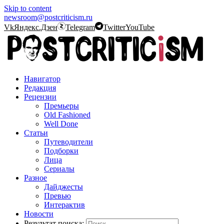
Skip to content
newsroom@postcriticism.ru
Vk
Яндекс.Дзен
Telegram
Twitter
YouTube
Навигатор
Редакция
Рецензии
Премьеры
Old Fashioned
Well Done
Статьи
Путеводители
Подборки
Лица
Сериалы
Разное
Дайджесты
Превью
Интерактив
Новости
Результат поиска: