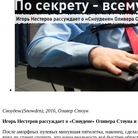
Сноуденс(Snowden), 2016, Оливер Стоун
Игорь Нестеров рассуждает о «Сноудене» Оливера Стоуна и 
После аморфных нулевых минувшая пятилетка, наконец, сделала
вряд ли станет спорить, что наша реальность всё быстрее обр