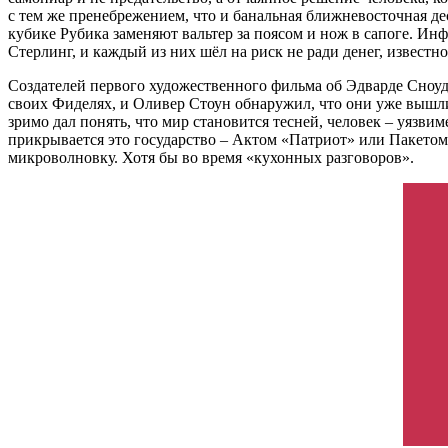
с тем же пренебрежением, что и банальная ближневосточная д
кубике Рубика заменяют вальтер за поясом и нож в сапоге. И
Стерлинг, и каждый из них шёл на риск не ради денег, известн
Создателей первого художественного фильма об Эдварде Сноуд
своих Фиделях, и Оливер Стоун обнаружил, что они уже вышли 
зримо дал понять, что мир становится тесней, человек – уязви
прикрывается это государство – Актом «Патриот» или Пакетом 
микроволновку. Хотя бы во время «кухонных разговоров».