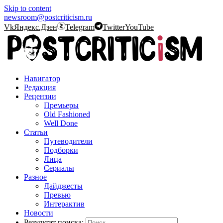
Skip to content
newsroom@postcriticism.ru
Vk
Яндекс.Дзен
Telegram
Twitter
YouTube
Навигатор
Редакция
Рецензии
Премьеры
Old Fashioned
Well Done
Статьи
Путеводители
Подборки
Лица
Сериалы
Разное
Дайджесты
Превью
Интерактив
Новости
Результат поиска: