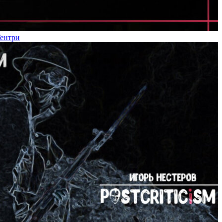
Гентри