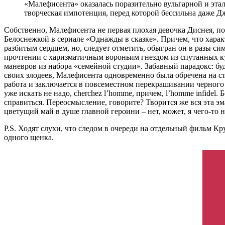
«Малефисента» оказалась поразительно вульгарной и этало
творческая импотенция, перед которой бессильна даже Д
Собственно, Малефисента не первая плохая девочка Диснея, по
Белоснежкой в сериале «Однажды в сказке». Причем, что харак
разбитым сердцем, но, следует отметить, обыгран он в разы си
прочтении с харизматичным вороньим гнездом из спутанных ку
маневров из набора «семейной студии». Забавный парадокс: б
своих злодеев, Малефисента одновременно была обречена на с
работа и заключается в повсеместном перекрашивании черного
уже искать не надо, cherchez l’homme, причем, l’homme infidel
справиться. Переосмысление, говорите? Творится же вся эта 
цветущий май в душе главной героини – нет, может, я чего-то 
P.S. Ходят слухи, что следом в очереди на отдельный фильм Кру
одного щенка.