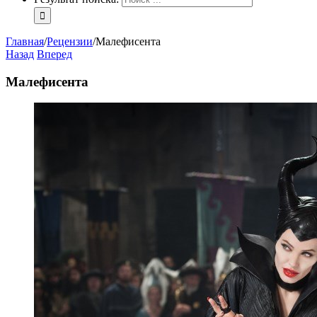
Главная
/
Рецензии
/
Малефисента
Назад
Вперед
Малефисента