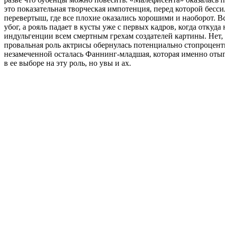
это показательная творческая импотенция, перед которой бес
перевертыш, где все плохие оказались хорошими и наоборот. Вс
убог, а рояль падает в кусты уже с первых кадров, когда откуд
индульгенции всем смертным грехам создателей картины. Нет, 
провальная роль актрисы обернулась потенциально стопроцен
незамеченной осталась Фаннинг-младшая, которая именно отыг
в ее выборе на эту роль, но увы и ах.