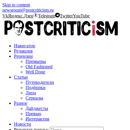
Skip to content
newsroom@postcriticism.ru
Vk
Яндекс.Дзен
Telegram
Twitter
YouTube
Навигатор
Редакция
Рецензии
Премьеры
Old Fashioned
Well Done
Статьи
Путеводители
Подборки
Лица
Сериалы
Разное
Дайджесты
Превью
Интерактив
Новости
Результат поиска: