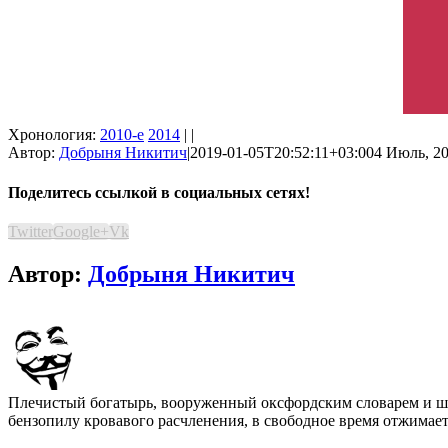
Хронология:
2010-е
2014
| |
Автор:
Добрыня Никитич
|
2019-01-05T20:52:11+03:00
4 Июль, 20
Поделитесь ссылкой в социальных сетях!
Twitter
Google+
Vk
Автор:
Добрыня Никитич
Плечистый богатырь, вооруженный оксфордским словарем и шап
бензопилу кровавого расчленения, в свободное время отжимает