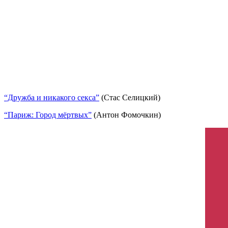
“Дружба и никакого секса”
(Стас Селицкий)
“Париж: Город мёртвых”
(Антон Фомочкин)