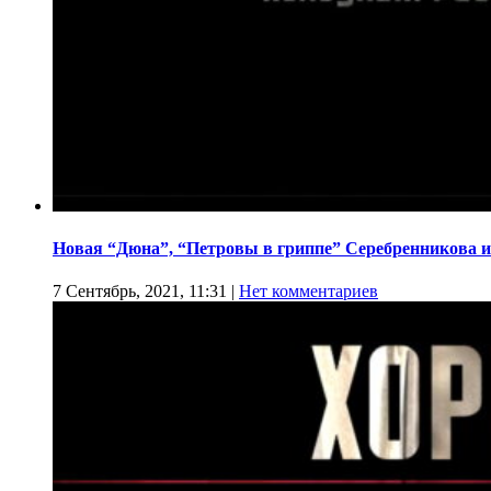
Новая “Дюна”, “Петровы в гриппе” Серебренникова и
7 Сентябрь, 2021, 11:31
|
Нет комментариев