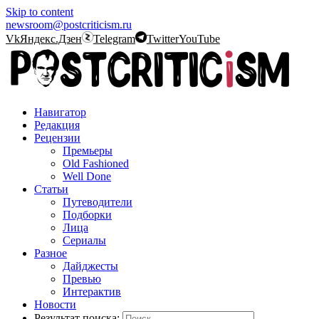
Skip to content
newsroom@postcriticism.ru
Vk
Яндекс.Дзен
Telegram
Twitter
YouTube
Навигатор
Редакция
Рецензии
Премьеры
Old Fashioned
Well Done
Статьи
Путеводители
Подборки
Лица
Сериалы
Разное
Дайджесты
Превью
Интерактив
Новости
Результат поиска: