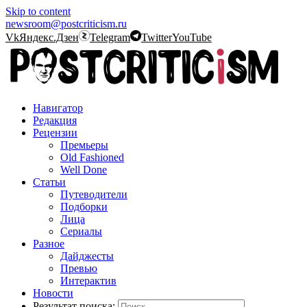
Skip to content
newsroom@postcriticism.ru
Vk
Яндекс.Дзен
Telegram
Twitter
YouTube
Навигатор
Редакция
Рецензии
Премьеры
Old Fashioned
Well Done
Статьи
Путеводители
Подборки
Лица
Сериалы
Разное
Дайджесты
Превью
Интерактив
Новости
Результат поиска: