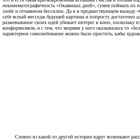
некинематографичность «Окаянных дней», сумев поймать их не
злобе и отчаянном бессилии. Да и в предшествующем выходу 
себе ясный месседж будущей картины и попросту достаточно аде
разжевывание своих идей убивает интерес к кино, поскольку и
конформизмом, и с тем, что зверями у него оказывались то «бел
характерное самолюбование можно было простить, кабы художе
Словно из какой-то другой истории вдруг возникают рассу