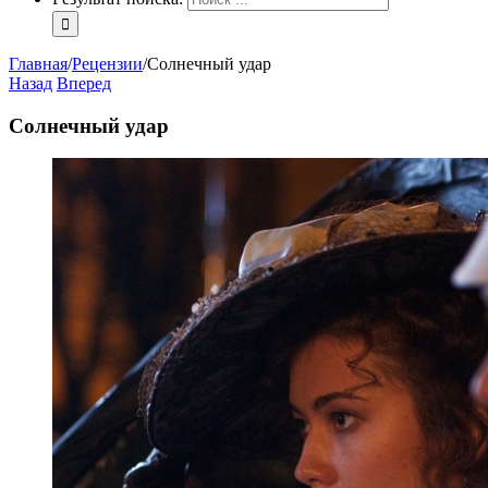
Главная
/
Рецензии
/
Солнечный удар
Назад
Вперед
Солнечный удар