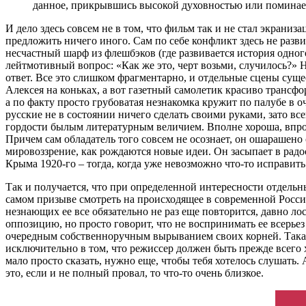
данное, прикрывшись высокой духовностью или поминае
И дело здесь совсем не в том, что фильм так и не стал экраниз
предложить ничего иного. Сам по себе конфликт здесь не разви
несчастный шарф из флешбэков (где развивается история одног
лейтмотивный вопрос: «Как же это, черт возьми, случилось?»
ответ. Все это слишком фрагментарно, и отдельные сцены суще
Алексея на коньках, а вот газетный самолетик красиво трансф
а по факту просто грубоватая незнакомка кружит по палубе в о
русские не в состоянии ничего сделать своими руками, зато 
гордости былым литературным величием. Вполне хороша, впроче
Причем сам обладатель того совсем не осознает, он ошарашено см
мировоззрение, как рождаются новые идеи. Он засыпает в радо
Крыма 1920-го – тогда, когда уже невозможно что-то исправить
Так и получается, что при определенной интересности отдельн
самом призыве смотреть на происходящее в современной России
незнающих ее все обязательно не раз еще повторится, давно л
оппозицию, но просто говорит, что не воспринимать ее всерье
очередным собственноручным вырыванием своих корней. Такая
исключительно в том, что режиссер должен быть прежде всего 
мало просто сказать, нужно еще, чтобы тебя хотелось слушать
это, если и не полный провал, то что-то очень близкое.