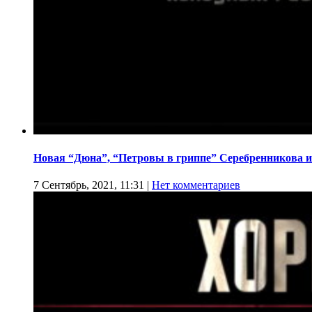
Новая “Дюна”, “Петровы в гриппе” Серебренникова и
7 Сентябрь, 2021, 11:31
|
Нет комментариев