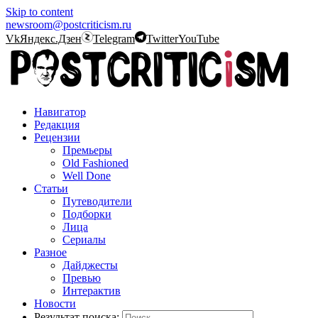
Skip to content
newsroom@postcriticism.ru
Vk
Яндекс.Дзен
Telegram
Twitter
YouTube
Навигатор
Редакция
Рецензии
Премьеры
Old Fashioned
Well Done
Статьи
Путеводители
Подборки
Лица
Сериалы
Разное
Дайджесты
Превью
Интерактив
Новости
Результат поиска: