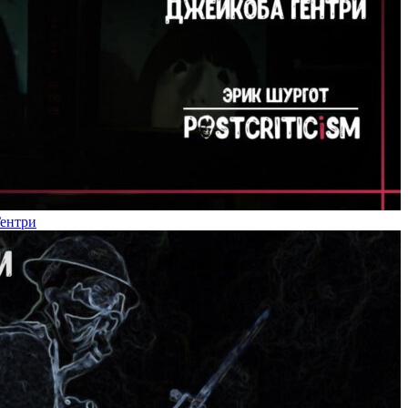
Гентри