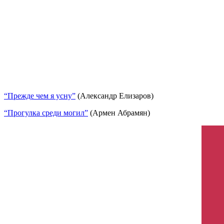
“Прежде чем я усну”
(Александр Елизаров)
“Прогулка среди могил”
(Армен Абрамян)