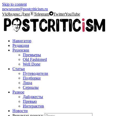
Skip to content
newsroom@postcriticism.ru
Vk
Яндекс.Дзен
Telegram
Twitter
YouTube
Навигатор
Редакция
Рецензии
Премьеры
Old Fashioned
Well Done
Статьи
Путеводители
Подборки
Лица
Сериалы
Разное
Дайджесты
Превью
Интерактив
Новости
Результат поиска: