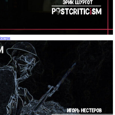
Гентри