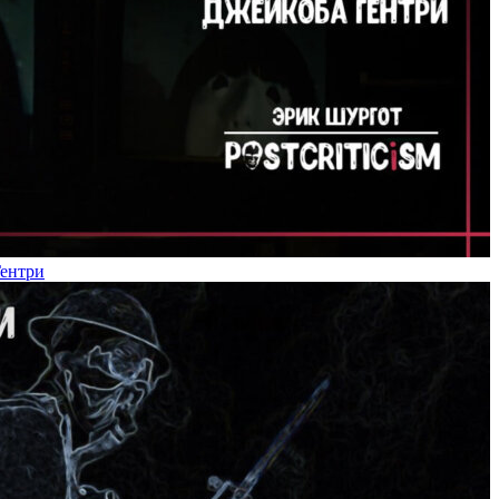
Гентри