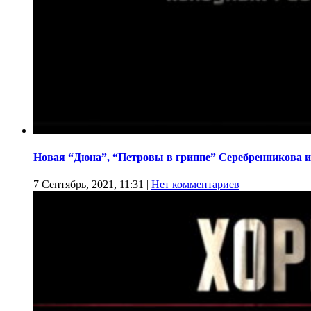
Новая “Дюна”, “Петровы в гриппе” Серебренникова и
7 Сентябрь, 2021, 11:31
|
Нет комментариев