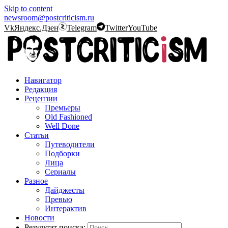
Skip to content
newsroom@postcriticism.ru
Vk
Яндекс.Дзен
Telegram
Twitter
YouTube
Навигатор
Редакция
Рецензии
Премьеры
Old Fashioned
Well Done
Статьи
Путеводители
Подборки
Лица
Сериалы
Разное
Дайджесты
Превью
Интерактив
Новости
Результат поиска: