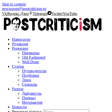
Skip to content
newsroom@postcriticism.ru
Vk
Яндекс.Дзен
Telegram
Twitter
YouTube
Навигатор
Редакция
Рецензии
Премьеры
Old Fashioned
Well Done
Статьи
Путеводители
Подборки
Лица
Сериалы
Разное
Дайджесты
Превью
Интерактив
Новости
Результат поиска: