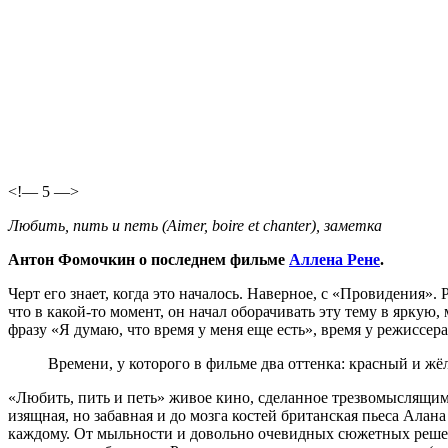
<!— 5 —>
Любить, пить и петь (Aimer, boire et chanter), заметка
Антон Фомочкин о последнем фильме
Аллена Рене
.
Черт его знает, когда это началось. Наверное, с «Провидения».
что в какой-то момент, он начал оборачивать эту тему в яркую,
фразу «Я думаю, что время у меня еще есть», время у режиссер
Времени, у которого в фильме два оттенка: красный и жё
«Любить, пить и петь» живое кино, сделанное трезвомыслящим,
изящная, но забавная и до мозга костей британская пьеса Ала
каждому. От мыльности и довольно очевидных сюжетных решени