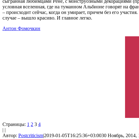
сыгранная любимцами Рене, с монструозными декорациями (пре
условная вселенная, где на туманном Альбионе говорят на фран
– происходит сейчас, когда он умирает, причем без его участия
случае – вышло красиво. И главное легко.
Антон Фомочкин
Страницы:
1
2
3
4
| |
Автор:
Postcriticism
|
2019-01-05T16:25:36+03:00
30 Ноябрь, 2014, 