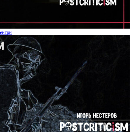
Гентри