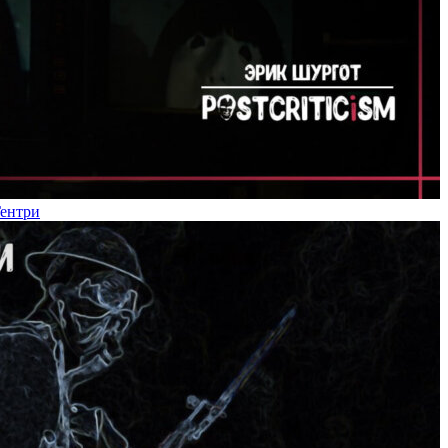
Гентри