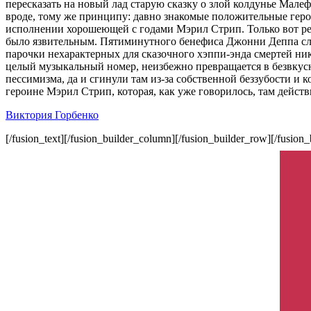
пересказать на новый лад старую сказку о злой колдунье Мале
вроде, тому же принципу: давно знакомые положительные герои
исполнении хорошеющей с годами Мэрил Стрип. Только вот ре
было язвительным. Пятиминутного бенефиса Джонни Деппа сли
парочки нехарактерных для сказочного хэппи-энда смертей ни
целый музыкальный номер, неизбежно превращается в безвкусн
пессимизма, да и сгинули там из-за собственной беззубости и 
героине Мэрил Стрип, которая, как уже говорилось, там действ
Виктория Горбенко
[/fusion_text][/fusion_builder_column][/fusion_builder_row][/fusion_