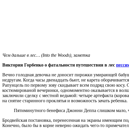
Чем дальше в лес… (Into the Woods), заметка
Виктория Горбенко о фатальности путешествия в лес
песси
Вечно голодная девочка не доносит пирожки умирающей бабушк
недругам. Когда часы двенадцать бьют, не карета оборачивает
Рапунцель по первому зову скидывает всем подряд свою косу. 
костюмированой вечеринки, одномоментно оказывается в волше
заключили сделку с местной ведьмой: четыре артефакта (корова,
на снятие старинного проклятья и возможность зачать ребенка.
Пятиминутного бенефиса Джонни Деппа слишком мало, 
Бродвейская постановка, перенесенная на экраны имеющим по
Конечно, было бы в корне неверно ожидать чего-то примечател