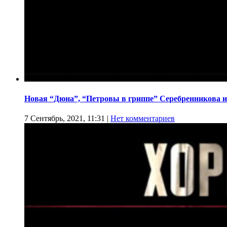
Новая “Дюна”, “Петровы в гриппе” Серебренникова и
7 Сентябрь, 2021, 11:31
|
Нет комментариев