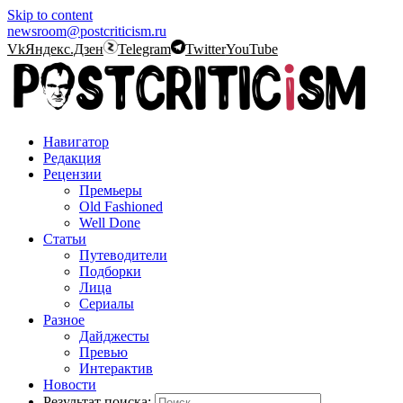
Skip to content
newsroom@postcriticism.ru
Vk
Яндекс.Дзен
Telegram
Twitter
YouTube
Навигатор
Редакция
Рецензии
Премьеры
Old Fashioned
Well Done
Статьи
Путеводители
Подборки
Лица
Сериалы
Разное
Дайджесты
Превью
Интерактив
Новости
Результат поиска: