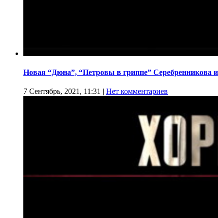
Новая “Дюна”, “Петровы в гриппе” Серебренникова и
7 Сентябрь, 2021, 11:31
|
Нет комментариев