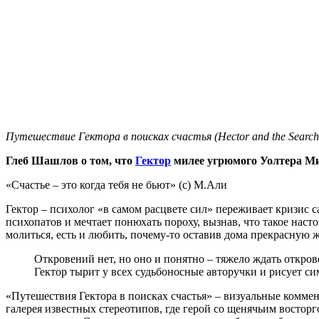
Путешествие Гектора в поисках счастья (Hector and the Search 
Глеб Шашлов о том, что
Гектор
милее угрюмого Уолтера Ми
«Счастье – это когда тебя не бьют» (с) М.Али
Гектор – психолог «в самом расцвете сил» переживает кризис
психопатов и мечтает понюхать пороху, вызнав, что такое наст
молиться, есть и любить, почему-то оставив дома прекрасную 
Откровений нет, но оно и понятно – тяжело ждать откро
Гектор тырит у всех судьбоносные авторучки и рисует с
«Путешествия Гектора в поисках счастья» – визуальные комм
галерея известных стереотипов, где герой со щенячьим восторг