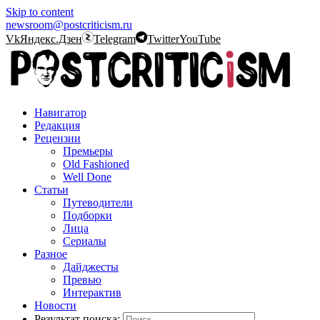
Skip to content
newsroom@postcriticism.ru
Vk
Яндекс.Дзен
Telegram
Twitter
YouTube
Навигатор
Редакция
Рецензии
Премьеры
Old Fashioned
Well Done
Статьи
Путеводители
Подборки
Лица
Сериалы
Разное
Дайджесты
Превью
Интерактив
Новости
Результат поиска: