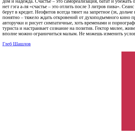
дом и надежда. Счастье – это самореализация, батат и убежать
нет гэга а-ля «счастье – это отлить после 3 литров пива». Сеа
берут в кредит. Неофитов всегда тянет на запретное (эх, дольч
понятно – тяжело ждать откровений от духоподъемного кино п
авторучки и рисует симпатичные, хоть временами и порнограф
туриста и настраивает сознание на позитив. Гектор милее, жи
вполне можно ограничиться малым. Не можешь изменить условия 
Глеб Шашлов