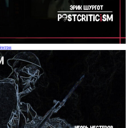
Гентри