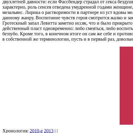
двухлетней давности: если Фассбендер страдал от секса бездуш
характерно, роль сенсея отведена умудренной годами женщине
мезальянс. Лирика о растворимости в партнере из уст вдовы м
данному жанру. Воспитание чувств героя смотрится жалко и за
Гротескный запал Левитта заметно иссяк, что и было прикрыт
действенный пласт одновременно: либо смеяться, либо воспитыв
беззубо. Кроме того, в конечном итоге он сам же себе и проти
в собственной же терминологии, пусть и в первый раз, довольно
Хронология:
2010-е
2013
| |