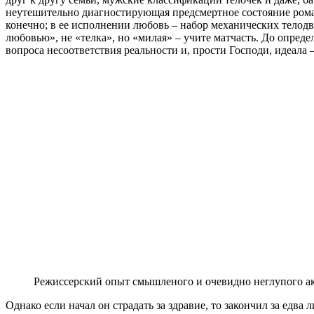
неутешительно диагностирующая предсмертное состояние рома
конечно; в ее исполнении любовь – набор механических телодв
любовью», не «телка», но «милая» – учите матчасть. До опред
вопроса несоответствия реальности и, прости Господи, идеала
Режиссерский опыт смышленого и очевидно неглупого акт
Однако если начал он страдать за здравие, то закончил за едв