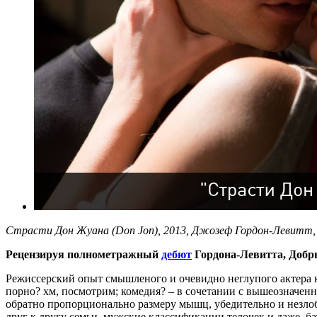
Страсти Дон Жуана (Don Jon), 2013, Джозеф Гордон-Левитт, 
Рецензируя полнометражный
дебют
Гордона-Левитта, Добры
Режиссерский опыт смышленого и очевидно неглупого актера к
порно? хм, посмотрим; комедия? – в сочетании с вышеозначенн
обратно пропорционально размеру мышц, убедительно и незлоб
друг к другу семьи, мужские классификации телочек и даже, б