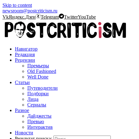
Skip to content
newsroom@postcriticism.ru
Vk
Яндекс.Дзен
Telegram
Twitter
YouTube
Навигатор
Редакция
Рецензии
Премьеры
Old Fashioned
Well Done
Статьи
Путеводители
Подборки
Лица
Сериалы
Разное
Дайджесты
Превью
Интерактив
Новости
Результат поиска: