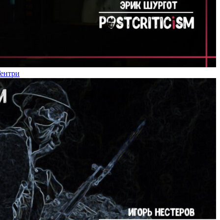
Гентри