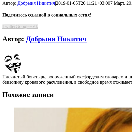
Автор:
Добрыня Никитич
|
2019-01-05T20:11:21+03:00
7 Март, 20
Поделитесь ссылкой в социальных сетях!
Twitter
Google+
Vk
Автор:
Добрыня Никитич
Плечистый богатырь, вооруженный оксфордским словарем и шап
бензопилу кровавого расчленения, в свободное время отжимает
Похожие записи