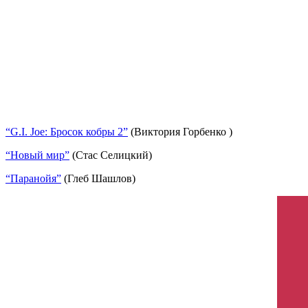
“G.I. Joe: Бросок кобры 2”
(Виктория Горбенко )
“Новый мир”
(Стас Селицкий)
“Паранойя”
(Глеб Шашлов)