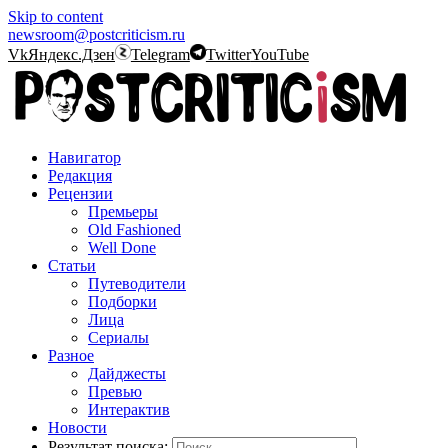
Skip to content
newsroom@postcriticism.ru
Vk
Яндекс.Дзен
Telegram
Twitter
YouTube
Навигатор
Редакция
Рецензии
Премьеры
Old Fashioned
Well Done
Статьи
Путеводители
Подборки
Лица
Сериалы
Разное
Дайджесты
Превью
Интерактив
Новости
Результат поиска: