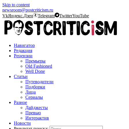
Skip to content
newsroom@postcriticism.ru
Vk
Яндекс.Дзен
Telegram
Twitter
YouTube
Навигатор
Редакция
Рецензии
Премьеры
Old Fashioned
Well Done
Статьи
Путеводители
Подборки
Лица
Сериалы
Разное
Дайджесты
Превью
Интерактив
Новости
Результат поиска: