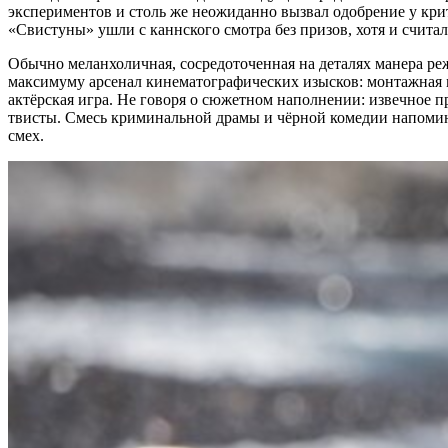
экспериментов и столь же неожиданно вызвал одобрение у крит
«Свистуны» ушли с каннского смотра без призов, хотя и счита
Обычно меланхоличная, сосредоточенная на деталях манера реж
максимуму арсенал кинематографических изысков: монтажная 
актёрская игра. Не говоря о сюжетном наполнении: извечное п
твисты. Смесь криминальной драмы и чёрной комедии напомина
смех.