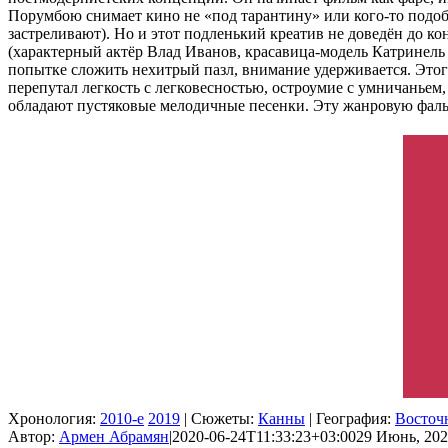
Порумбою снимает кино не «под тарантину» или кого-то подобн
застреливают). Но и этот подленький креатив не доведён до к
(характерный актёр Влад Иванов, красавица-модель Катринель
попытке сложить нехитрый пазл, внимание удерживается. Этог
перепутал легкость с легковесностью, остроумие с умничанье
обладают пустяковые мелодичные песенки. Эту жанровую фал
Хронология:
2010-е
2019
| Сюжеты:
Канны
| География:
Восточ
Автор:
Армен Абрамян
|
2020-06-24T11:33:23+03:00
29 Июнь, 202