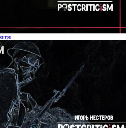
Гентри