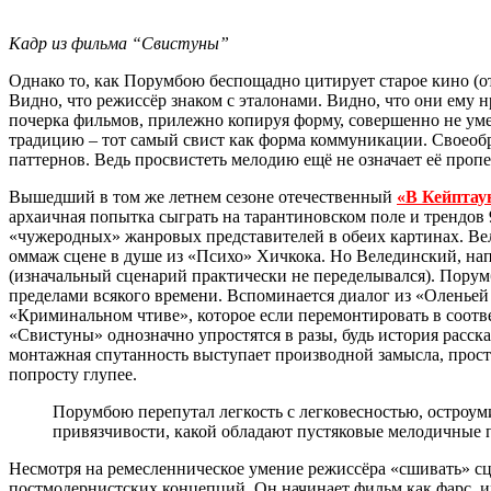
Кадр из фильма “Свистуны”
Однако то, как Порумбою беспощадно цитирует старое кино (от
Видно, что режиссёр знаком с эталонами. Видно, что они ему н
почерка фильмов, прилежно копируя форму, совершенно не умея
традицию – тот самый свист как форма коммуникации. Своеобр
паттернов. Ведь просвистеть мелодию ещё не означает её пропе
Вышедший в том же летнем сезоне отечественный
«В Кейптау
архаичная попытка сыграть на тарантиновском поле и трендов 9
«чужеродных» жанровых представителей в обеих картинах. В
оммаж сцене в душе из «Психо» Хичкока. Но Велединский, напи
(изначальный сценарий практически не переделывался). Порум
пределами всякого времени. Вспоминается диалог из «Оленьей
«Криминальном чтиве», которое если перемонтировать в соотв
«Свистуны» однозначно упростятся в разы, будь история расска
монтажная спутанность выступает производной замысла, прост
попросту глупее.
Порумбою перепутал легкость с легковесностью, остроу
привязчивости, какой обладают пустяковые мелодичные 
Несмотря на ремесленническое умение режиссёра «сшивать» с
постмодернистских концепций. Он начинает фильм как фарс, им 