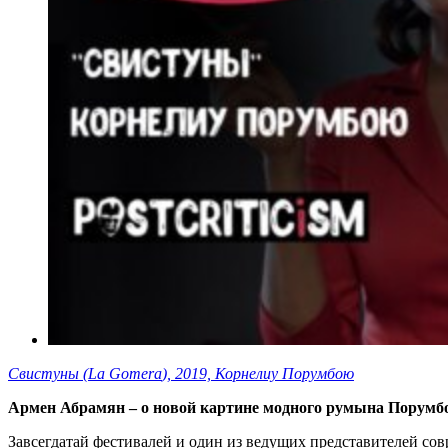
Свистуны (
La Gomera
), 2019, Корнелиу Порумбою
Армен Абрамян – о новой картине модного румына Порумб
Завсегдатай фестивалей и один из ведущих представителей 