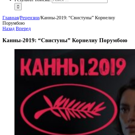
Главная
/
Рецензии
/
Канны-2019: “Свистуны” Корнелиу
Порумбою
Назад
Вперед
Канны-2019: “Свистуны” Корнелиу Порумбою