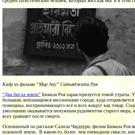
среднестатистический человек, который жил как мог и в этой с
Кадр из фильма “Мир Апу” Сатьяджита Рая
“Два бигха земли”
Бимала Роя характеризуется темой утраты. У
большом, копошащемся миллионами городе, куда отправляется 
помещика, воспринимающего всё и всех вокруг как товар. Соц
умолчанию оказывается ненужным рудиментом старого мира, а е
всех уравняет после смерти.
Основанный на рассказе Салила Чаудхури, фильм Бимала Роя яв
исконной земли. В каком-то, более чем очевидном смысле, кин