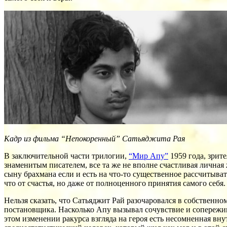
Кадр из фильма “Непокоренный” Сатьяджита Рая
В заключительной части трилогии,
“Мир Апу”
1959 года, зрите
знаменитым писателем, все та же не вполне счастливая личная 
сыну брахмана если и есть на что-то существенное рассчитыва
что от счастья, но даже от полноценного принятия самого себя.
Нельзя сказать, что Сатьяджит Рай разочаровался в собственн
постановщика. Насколько Апу вызывал сочувствие и сопережив
этом изменении ракурса взгляда на героя есть несомненная вн