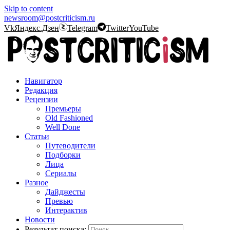
Skip to content
newsroom@postcriticism.ru
Vk
Яндекс.Дзен
Telegram
Twitter
YouTube
Навигатор
Редакция
Рецензии
Премьеры
Old Fashioned
Well Done
Статьи
Путеводители
Подборки
Лица
Сериалы
Разное
Дайджесты
Превью
Интерактив
Новости
Результат поиска: