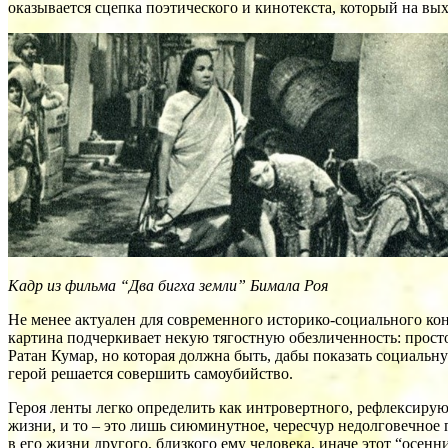
оказывается сцепка поэтического и кинотекста, который на вы
Кадр из фильма “Два бигха земли” Бимала Роя
Не менее актуален для современного историко-социального ко
картина подчеркивает некую тягостную обезличенность: просто
Ратан Кумар, но которая должна быть, дабы показать социальну
герой решается совершить самоубийство.
Героя ленты легко определить как интровертного, рефлексиру
жизни, и то – это лишь сиюминутное, чересчур недолговечное 
в его жизни другого, близкого ему человека, иначе этот “осе