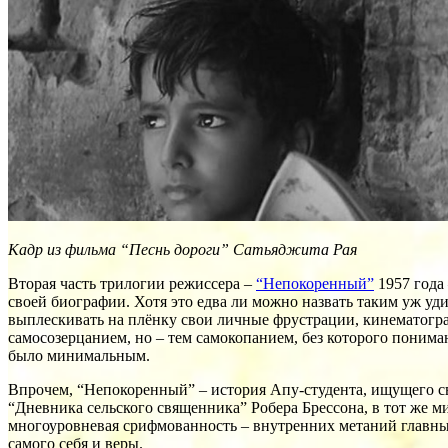
Кадр из фильма “Песнь дороги” Сатьяджита Рая
Вторая часть трилогии режиссера –
“Непокоренный”
1957 года
своей биографии. Хотя это едва ли можно назвать таким уж уди
выплескивать на плёнку свои личные фрустрации, кинематогра
самосозерцанием, но – тем самокопанием, без которого понима
было минимальным.
Впрочем, “Непокоренный” – история Апу-студента, ищущего св
“Дневника сельского священника” Робера Брессона, в тот же м
многоуровневая срифмованность – внутренних метаний главных г
самого себя и веры.