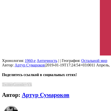
Хронология:
1960-е
Античность
| | География:
Остальной мир
Автор:
Артур Сумароков
|
2019-01-19T17:24:54+03:00
11 Апрель, 
Поделитесь ссылкой в социальных сетях!
Twitter
Google+
Vk
Автор:
Артур Сумароков