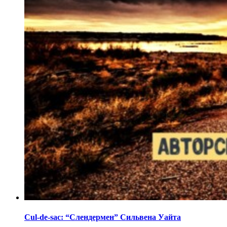
Cul-de-sac: “Слендермен” Сильвена Уайта