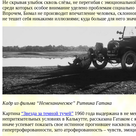
Не скрывая улыбок сквозь слёзы, не перегибая с эмоционально
среди которых особое внимание уделено проблемам социально 
Впрочем, Бимал не производит впечатление человека, склонного
не тешит себя никакими иллюзиями; куда больше для него зна
Кадр из фильма “Немеханическое” Ритвика Гатака
Картина
“Звезда за темной тучей”
1960 года выдержана в не ме
непритязательных условиях в Калькутте, рассказана Гатаком с 
иначе успевает показать свое истинное прогнившее насквозь н
гипертрофированности, зато атрофированность – чувств, эмоц