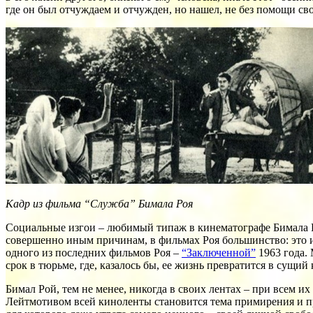
где он был отчуждаем и отчужден, но нашел, не без помощи с
Кадр из фильма “Служба” Бимала Роя
Социальные изгои – любимый типаж в кинематографе Бимала Р
совершенно иным причинам, в фильмах Роя большинство: это и
одного из последних фильмов Роя –
“Заключенной”
1963 года.
срок в тюрьме, где, казалось бы, ее жизнь превратится в сущий
Бимал Рой, тем не менее, никогда в своих лентах – при всем 
Лейтмотивом всей киноленты становится тема примирения и про