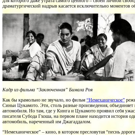
для которого даже утрата самого ценного – своей личной свобо
драматургический надрыв касается исключительно моментов о
Кадр из фильма “Заключенная” Бимала Роя
Как бы крамольно не звучало, но фильм
“Немеханическое”
режи
Синьи Цукамото. Эти, столь разные произведения, объединяет 
автомобиля. Но там, где у Кинга и Цукамото проявил себя ужа
писателя Субода Гхоша, на первом плане находится история о
автомобиль, нареченный им Джагаддалом.
“Немеханическое” – кино, в котором пресловутая “песнь дорог