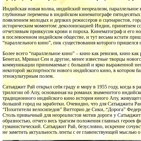
Индийская новая волна, индийский неореализм, параллельное к
глубинные перемены в индийском кинематографе пятидесятых 
появлением молодых и дерзких режиссеров и сценаристов, го
историческим моментом: деколонизацией Индии, принятием со
отчетливым привкусом крови и пороха. Кинематограф и его но
в послевоенном индийском обществе, и тут весьма кстати при
“параллельного кино”, пик существования которого пришелся на
Более всего “параллельное кино” – кино как ревизия, кино как
Бенегал, Мринал Сен и другие, менее известные творцы новог
коммуникации принимаемые с большой и ярко выраженной неох
некоторой экспортности нового индийского кино, в котором б
этнокультурным полем.
Сатьяджит Рай открыл себя граду и миру в 1955 году, когда в
трилогии об Апу, основанная на романах знаменитого индийск
традиционного индийского кино история юного Апу, живущего в
большой город на заработки. Очевидно, что для Сатьяджита Р
“Похитители велосипедов” Витторио де Сики, “Дорога” Федер
Столь привычный для неореалистов мотив дороги у Сатьяджит
образностью, отчего весь трагизм положения главных героев 
гуманистический. Сатьяджит Рай, безусловно, искренне сочувс
не заметить актуальность ленты с ее главенствующей мыслью о 