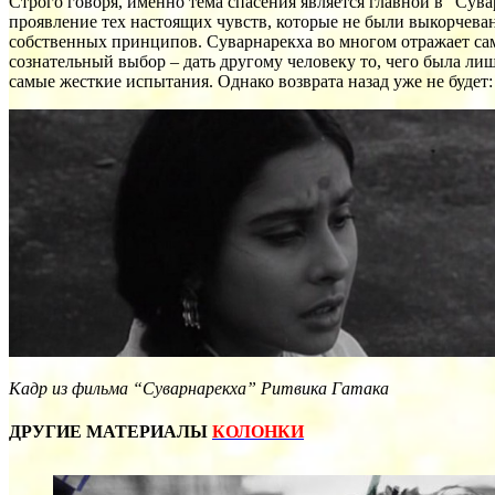
Строго говоря, именно тема спасения является главной в “Сува
проявление тех настоящих чувств, которые не были выкорчеван
собственных принципов. Суварнарекха во многом отражает сам
сознательный выбор – дать другому человеку то, чего была ли
самые жесткие испытания. Однако возврата назад уже не будет: 
Кадр из фильма “Суварнарекха” Ритвика Гатака
ДРУГИЕ МАТЕРИАЛЫ
КОЛОНКИ