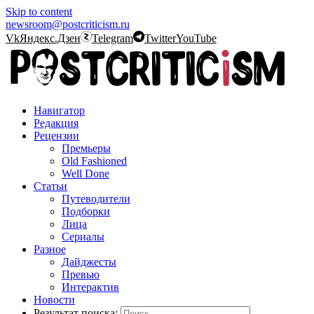
Skip to content
newsroom@postcriticism.ru
Vk
Яндекс.Дзен
Telegram
Twitter
YouTube
Навигатор
Редакция
Рецензии
Премьеры
Old Fashioned
Well Done
Статьи
Путеводители
Подборки
Лица
Сериалы
Разное
Дайджесты
Превью
Интерактив
Новости
Результат поиска: