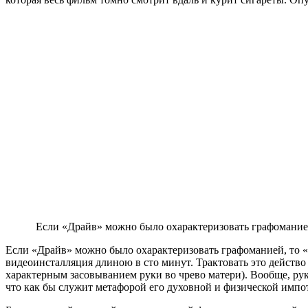
Если «Драйв» можно было охарактеризовать графоманией
Если «Драйв» можно было охарактеризовать графоманией, то «
видеоинсталляция длиною в сто минут. Трактовать это действо 
характерным засовыванием руки во чрево матери). Вообще, рук
что как бы служит метафорой его духовной и физической импот