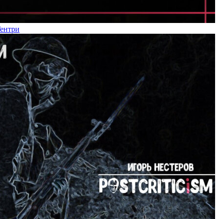
Гентри