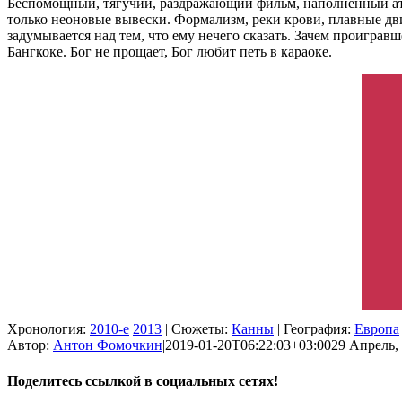
Беспомощный, тягучий, раздражающий фильм, наполненный ат
только неоновые вывески. Формализм, реки крови, плавные дв
задумывается над тем, что ему нечего сказать. Зачем проиграв
Бангкоке. Бог не прощает, Бог любит петь в караоке.
Хронология:
2010-е
2013
| Сюжеты:
Канны
| География:
Европа
Автор:
Антон Фомочкин
|
2019-01-20T06:22:03+03:00
29 Апрель, 
Поделитесь ссылкой в социальных сетях!