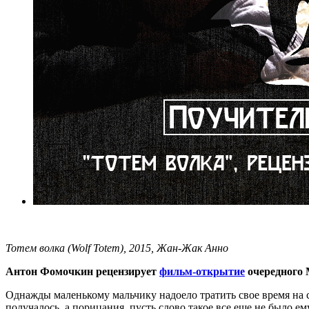
Тотем волка (Wolf Totem), 2015, Жан-Жак Анно
Антон Фомочкин рецензирует
фильм-открытие
очередног
Однажды маленькому мальчику надоело тратить свое время на со
получалось, а порицания, пусть слово такое все еще не было ем