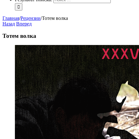
Главная
/
Рецензии
/
Тотем волка
Назад
Вперед
Тотем волка