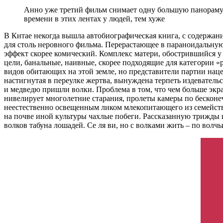
Анно уже третий фильм снимает одну большую панораму 
времени в этих лентах у людей, тем хуже
В Китае некогда вышла автобиографическая книга, с содержан
для столь неровного фильма. Перерастающее в параноидальную
эффект скорее комический. Комплекс матери, обострившийся у
цели, банальные, наивные, скорее подходящие для категории «р
видов обитающих на этой земле, но представители партии наце
настигнутая в переулке жертва, вынуждена терпеть издевател
и медведю пришли волки. Проблема в том, что чем больше экр
нивелирует многолетние старания, пролеты камеры по бескон
неестественно освещенным ликом млекопитающего из семейства 
на почве иной культуры чахлые побеги. Рассказанную трижды 
волков табуна лошадей. Се ля ви, но с волками жить – по волчь