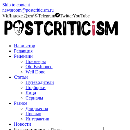
Skip to content
newsroom@postcriticism.ru
Vk
Яндекс.Дзен
Telegram
Twitter
YouTube
Навигатор
Редакция
Рецензии
Премьеры
Old Fashioned
Well Done
Статьи
Путеводители
Подборки
Лица
Сериалы
Разное
Дайджесты
Превью
Интерактив
Новости
Результат поиска: