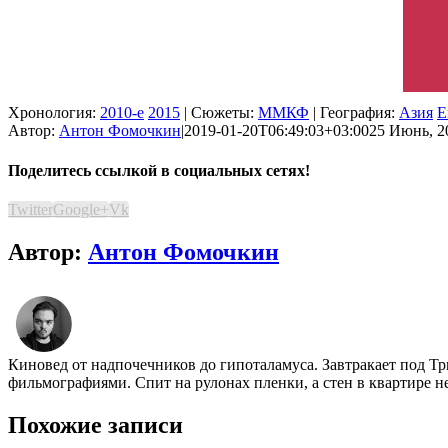
Хронология:
2010-е
2015
| Сюжеты:
ММКФ
| География:
Азия
Е
Автор:
Антон Фомочкин
|
2019-01-20T06:49:03+03:00
25 Июнь, 2
Поделитесь ссылкой в социальных сетях!
Twitter
Google+
Vk
Автор:
Антон Фомочкин
Киновед от надпочечников до гипоталамуса. Завтракает под Т
фильмографиями. Спит на рулонах пленки, а стен в квартире н
Похожие записи