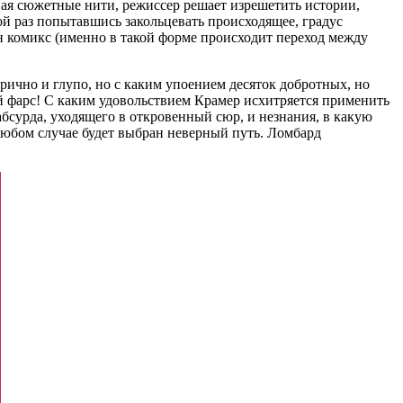
ивая сюжетные нити, режиссер решает изрешетить истории,
ой раз попытавшись закольцевать происходящее, градус
ан комикс (именно в такой форме происходит переход между
рично и глупо, но с каким упоением десяток добротных, но
ый фарс! С каким удовольствием Крамер исхитряется применить
бсурда, уходящего в откровенный сюр, и незнания, в какую
 любом случае будет выбран неверный путь. Ломбард