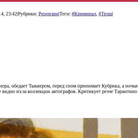
4, 23:42
|
Рубрики:
Рецензии
|
Теги:
#Криминал
,
#Трэш
|
риера, обедает Тыквером, перед сном принимает Кубрика, а ноч
е видно из-за коллекции автографов. Критикует резче Тарантино