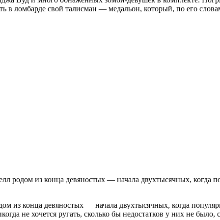
ь в ломбарде свой талисман — медальон, который, по его словам
 родом из конца девяностых — начала двухтысячных, когда по
 из конца девяностых — начала двухтысячных, когда популярно
икогда не хочется ругать, сколько бы недостатков у них не бы