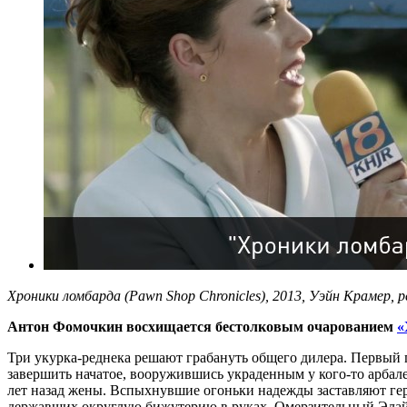
Хроники ломбарда (Pawn Shop Chronicles), 2013, Уэйн Крамер, р
Антон Фомочкин восхищается бестолковым очарованием
«
Три укурка-реднека решают грабануть общего дилера. Первый п
завершить начатое, вооружившись украденным у кого-то арбал
лет назад жены. Вспыхнувшие огоньки надежды заставляют гер
державших округлую бижутерию в руках. Омерзительный Элайд