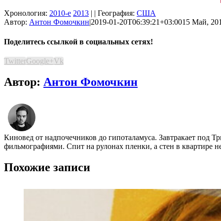
Хронология:
2010-е
2013
| | География:
США
Автор:
Антон Фомочкин
|
2019-01-20T06:39:21+03:00
15 Май, 201
Поделитесь ссылкой в социальных сетях!
Twitter
Google+
Vk
Автор:
Антон Фомочкин
Киновед от надпочечников до гипоталамуса. Завтракает под Т
фильмографиями. Спит на рулонах пленки, а стен в квартире н
Похожие записи