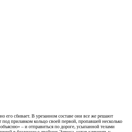
о его сбивает. В урезанном составе они все же решают
т под прилавком кольцо своей первой, пропавшей несколько
 объясню» – и отправиться по дороге, усыпанной телами
ший в безденежье двойник Элвиса, устав клянчить у