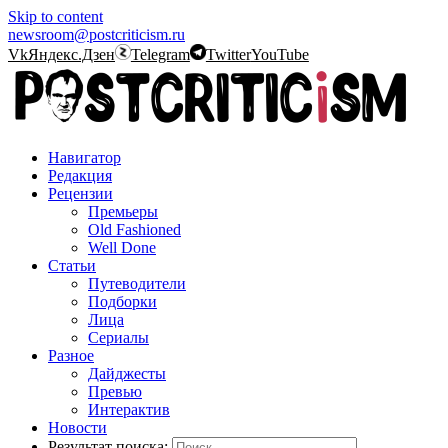
Skip to content
newsroom@postcriticism.ru
Vk
Яндекс.Дзен
Telegram
Twitter
YouTube
Навигатор
Редакция
Рецензии
Премьеры
Old Fashioned
Well Done
Статьи
Путеводители
Подборки
Лица
Сериалы
Разное
Дайджесты
Превью
Интерактив
Новости
Результат поиска: