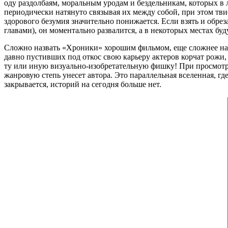
оду раздолбаям, моральным уродам и бездельникам, которых в 
периодически натянуто связывая их между собой, при этом тви
здорового безумия значительно понижается. Если взять и обре
главами), он моментально развалится, а в некоторых местах бу
Сложно назвать «Хроники» хорошим фильмом, еще сложнее назв
давно пустивших под откос свою карьеру актеров корчат рожи
ту или иную визуально-изобретательную фишку! При просмотре
жанровую степь унесет автора. Это параллельная вселенная, гд
закрывается, историй на сегодня больше нет.