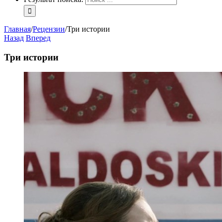
Главная
/
Рецензии
/
Три истории
Назад
Вперед
Три истории