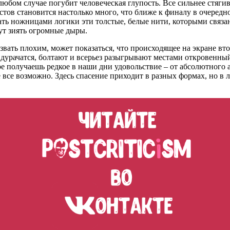
любом случае погубит человеческая глупость. Все сильнее стяг
стов становится настолько много, что ближе к финалу в очередн
зать ножницами логики эти толстые, белые нити, которыми связ
дут зиять огромные дыры.
ать плохим, может показаться, что происходящее на экране вто
, дурачатся, болтают и всерьез разыгрывают местами откровенн
 получаешь редкое в наши дни удовольствие – от абсолютного а
е все возможно. Здесь спасение приходит в разных формах, но в