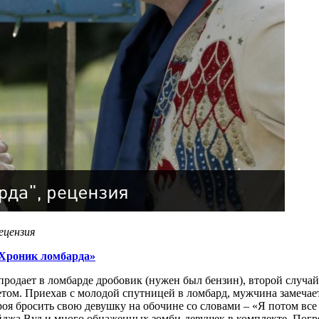
ецензия
Хроник ломбарда»
родает в ломбарде дробовик (нужен был бензин), второй случайн
етом. Приехав с молодой спутницей в ломбард, мужчина замечае
оя бросить свою девушку на обочине со словами – «Я потом все
жа Вуд и много обнаженных зомби-девушек в комплекте. Погряз