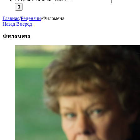
Главная
/
Рецензии
/
Филомена
Назад
Вперед
Филомена