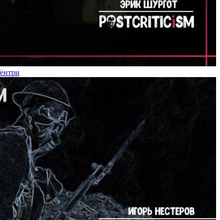
Гентри