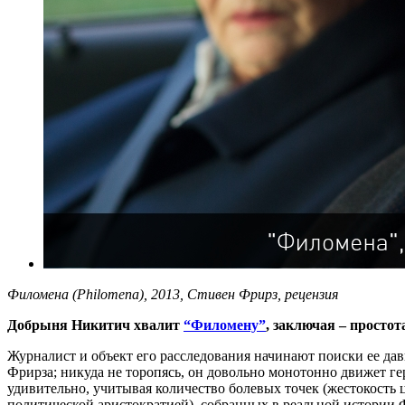
Филомена (Philomena), 2013, Стивен Фрирз, рецензия
Добрыня Никитич хвалит
“Филомену”
, заключая – просто
Журналист и объект его расследования начинают поиски ее да
Фрирза; никуда не торопясь, он довольно монотонно движет гер
удивительно, учитывая количество болевых точек (жестокость 
политической аристократией), собранных в реальной истории Ф