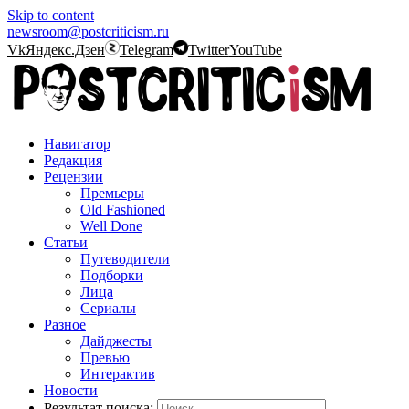
Skip to content
newsroom@postcriticism.ru
Vk
Яндекс.Дзен
Telegram
Twitter
YouTube
Навигатор
Редакция
Рецензии
Премьеры
Old Fashioned
Well Done
Статьи
Путеводители
Подборки
Лица
Сериалы
Разное
Дайджесты
Превью
Интерактив
Новости
Результат поиска: