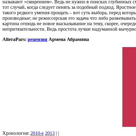
называют «смирением». Ведь не нужно в поисках глубинных см
тот случай, когда следует пенять за подобный подход. Яростн
такого редкого умения прощать – вот суть выбора, перед котор
производные; не режиссерская это задача что либо разжевывать 
картина отнюдь не новое высказывание на тему, скорее, очеред
непритязательности. Ведь простота лучше надуманной вычурно
AlteraPars:
рецензия
Армена Абрамяна
Хронология:
2010-е
2013
| |