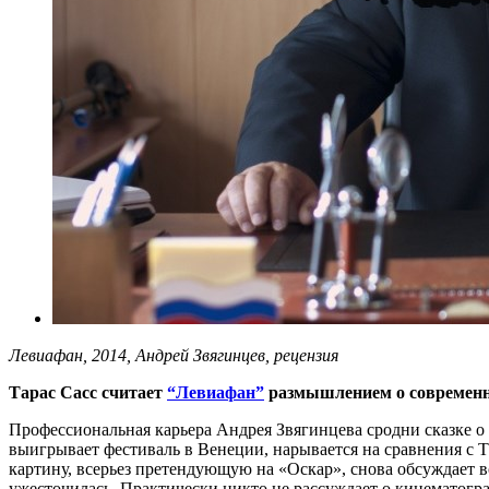
Левиафан, 2014, Андрей Звягинцев, рецензия
Тарас Сасс считает
“Левиафан”
размышлением о современн
Профессиональная карьера Андрея Звягинцева сродни сказке 
выигрывает фестиваль в Венеции, нарывается на сравнения с Т
картину, всерьез претендующую на «Оскар», снова обсуждает вс
ужесточилась. Практически никто не рассуждает о кинематогр