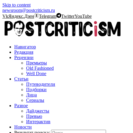
Skip to content
newsroom@postcriticism.ru
Vk
Яндекс.Дзен
Telegram
Twitter
YouTube
Навигатор
Редакция
Рецензии
Премьеры
Old Fashioned
Well Done
Статьи
Путеводители
Подборки
Лица
Сериалы
Разное
Дайджесты
Превью
Интерактив
Новости
Результат поиска: