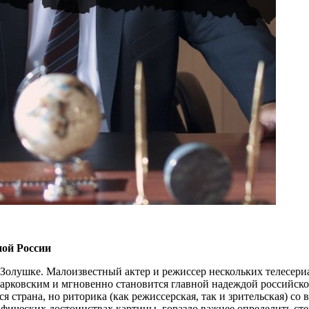
ой России
о Золушке. Малоизвестный актер и режиссер нескольких телесе
арковским и мгновенно становится главной надеждой российског
я страна, но риторика (как режиссерская, так и зрительская) с
афических достоинствах картины, гораздо важнее определить ст