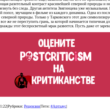
ющая разительный контраст красивейшей северной природы и не
езнуть без следа. Другая антитеза Звягинцева уже музыкальная
 попсе, звучащим в фильме из каждого динамика. Одна из посл
еверной природы. Только у Тарковского этот дом символизируе
ся все же не переступить грань, за которой начинается типичная
днажды этот беспросветный мрак развеется. Пусть даже от зарев
1:22
|
Рубрики:
Рецензии
|
Теги:
#Артхаус
|