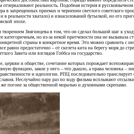
 отзеркаливают реальность. Подобная истерия в русскоязычном 
ра в запрещенных приемах и чернении светлого советского прошл
 и в реальности хватало) и изнасилований бутылкой, но его приг
вской эпохе.
ворением Звягинцева в том, что он сделал большой шаг к уходу
 категоричным, но из-за некой притчевости она не вызывала ст
конкретной страны в конкретное время. Это можно сравнить с и
се равно предостаточно – от скелета кита на берегу моря до ст
тхого Завета или взглядов Гоббса на государство.
тве, церкви и обществе, сочетание которых порождает всепожир
ную функцию, закон у него – что дышло, а права человека – ли
 нравственности и идеологии. РПЦ последовательно транслируе
лавия. Неслучайно пару раз по ходу фильма всплывают отсылки 
й же погоне за общественной моралью и духовными скрепами.