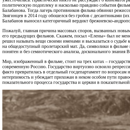
политическую подоплеку и насколько правдиво события фильма
Балабанова. Тогда лагерь противников фильма обвинял режиссе
Звягинцев в 2014 году обошелся без гробов с десантниками (их
Балабанов выносил категоричный вердикт брежневско-андропо
Пожалуй, главная причина массовых споров, вызванных новым т
его предыдущих фильмов. Скажем, посыл «Елены» был не менее
решил называть вещи своими именами и высказаться о судьбе 
на общедоступный пролетарский мат. Да, символики в фильме в
понятен и без семиотического анализа, досконального знания Ве
Мир, изображенный в фильме, стоит на трех китах – государс
современную Россию. Государство виртуозно освоило репрессив
факто превратилась в отдельный госдепартамент по вопросам
нетерпимость и убеждает прихожан в неком особом пути правос
показательного процесса государства и церкви в показательно