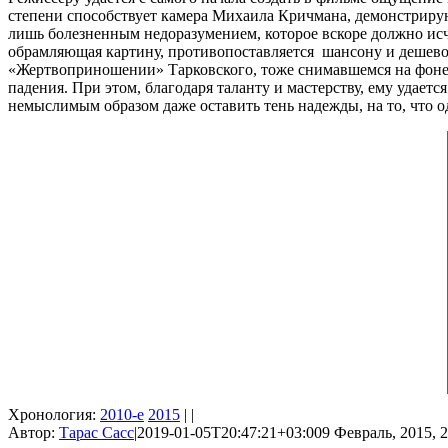
степени способствует камера Михаила Кричмана, демонстриру
лишь болезненным недоразумением, которое вскоре должно исч
обрамляющая картину, противопоставляется шансону и дешевой
«Жертвоприношении» Тарковского, тоже снимавшемся на фоне с
падения. При этом, благодаря таланту и мастерству, ему удает
немыслимым образом даже оставить тень надежды, на то, что о
Хронология:
2010-е
2015
| |
Автор:
Тарас Сасс
|
2019-01-05T20:47:21+03:00
9 Февраль, 2015, 2