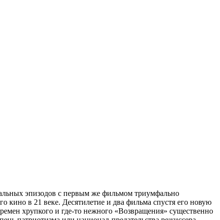
риальных эпизодов с первым же фильмом триумфально
о кино в 21 веке. Десятилетие и два фильма спустя его новую
о времен хрупкого и где-то нежного «Возвращения» существенно
епень патриотизма или национал-предательства режиссера,