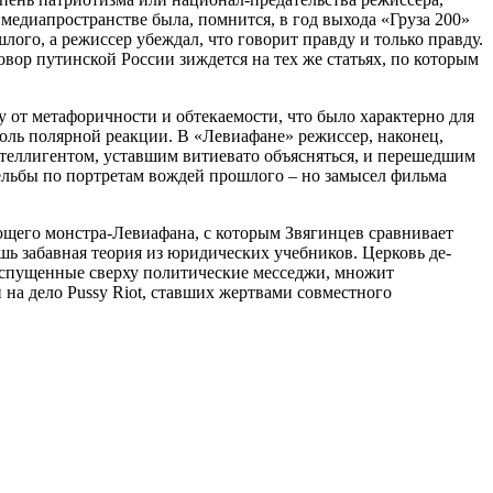
медиапространстве была, помнится, в год выхода «Груза 200»
ого, а режиссер убеждал, что говорит правду и только правду.
овор путинской России зиждется на тех же статьях, по которым
 от метафоричности и обтекаемости, что было характерно для
оль полярной реакции. В «Левиафане» режиссер, наконец,
нтеллигентом, уставшим витиевато объясняться, и перешедшим
рельбы по портретам вождей прошлого – но замысел фильма
ающего монстра-Левиафана, с которым Звягинцев сравнивает
шь забавная теория из юридических учебников. Церковь де-
т спущенные сверху политические месседжи, множит
на дело Pussy Riot, ставших жертвами совместного