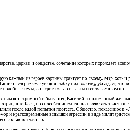
ударстве, церкви и обществе, сочетание которых порождает все
орую каждый из героев картины трактует по-своему. Мэр, хоть и 
Тайной вечери» смакующий рыбку под водочку, убеждает, что вся
т подобные темы, он верит только в факты и силу компромата.
анимают скромный в быту отец Василий и поломанный жизнью а
в отрицании Бога, но способен интуитивно проявлять христианск
пилили после вялой попытки протеста. Общество, показанное в 
юмор и кратковременные вспышки агрессии в виде милитаристск
его составной частью.
 нарастающей тревоги. Еще, казалось бы, ничего не произошло, 