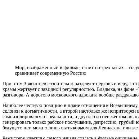
Мир, изображенный в фильме, стоит на трех китах – гос
сравнивает современную Россию
При этом Звягинцев сознательно разделяет церковь и веру, кот
храмы жертвует с завидной регулярностью. Владыка, на фоне «
разговора. А дорогого московского адвоката вообще раздражаю
Наиболее честную позицию в плане отношения к Всевышнему з
склонен к догматичности, а второй настолько же непритворен 
самоизолировался от реальности, а другого из нее жестоко вы
генерировать только рабское послушание, депрессию, грубый 
будущего нет, можно лишь стать кормом для Левиафана или же 
Режиссеру удается с самого начала создать в фильме ощущение