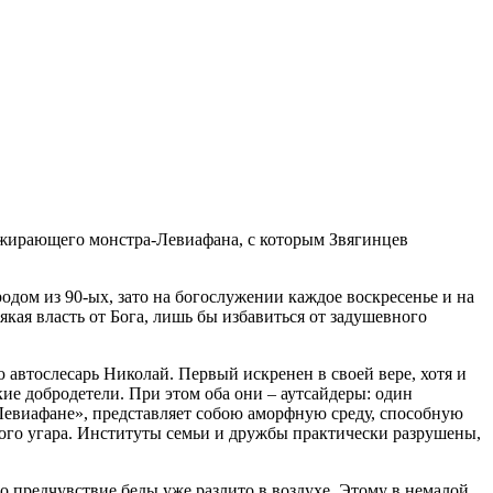
пожирающего монстра-Левиафана, с которым Звягинцев
родом из 90-ых, зато на богослужении каждое воскресенье и на
кая власть от Бога, лишь бы избавиться от задушевного
втослесарь Николай. Первый искренен в своей вере, хотя и
ие добродетели. При этом оба они – аутсайдеры: один
«Левиафане», представляет собою аморфную среду, способную
ого угара. Институты семьи и дружбы практически разрушены,
но предчувствие беды уже разлито в воздухе. Этому в немалой