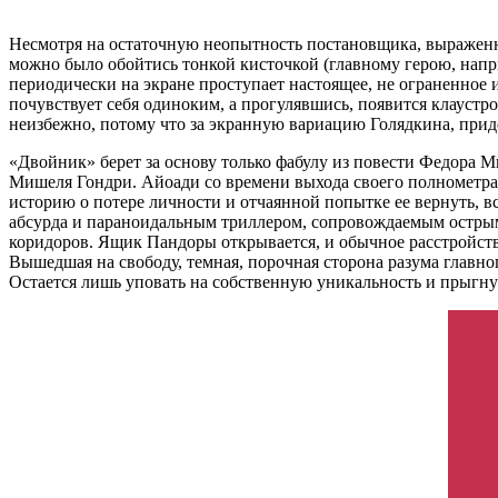
Несмотря на остаточную неопытность постановщика, выраженн
можно было обойтись тонкой кисточкой (главному герою, напри
периодически на экране проступает настоящее, не ограненное и
почувствует себя одиноким, а прогулявшись, появится клауст
неизбежно, потому что за экранную вариацию Голядкина, прид
«Двойник» берет за основу только фабулу из повести Федора 
Мишеля Гондри. Айоади со времени выхода своего полнометра
историю о потере личности и отчаянной попытке ее вернуть, 
абсурда и параноидальным триллером, сопровождаемым острым
коридоров. Ящик Пандоры открывается, и обычное расстройст
Вышедшая на свободу, темная, порочная сторона разума главног
Остается лишь уповать на собственную уникальность и прыгну