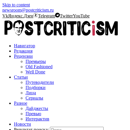
Skip to content
newsroom@postcriticism.ru
Vk
Яндекс.Дзен
Telegram
Twitter
YouTube
Навигатор
Редакция
Рецензии
Премьеры
Old Fashioned
Well Done
Статьи
Путеводители
Подборки
Лица
Сериалы
Разное
Дайджесты
Превью
Интерактив
Новости
Результат поиска: