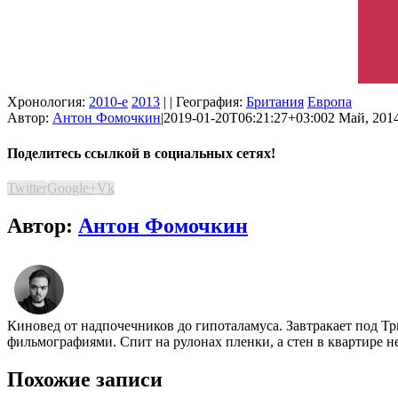
Хронология:
2010-е
2013
| | География:
Британия
Европа
Автор:
Антон Фомочкин
|
2019-01-20T06:21:27+03:00
2 Май, 2014
Поделитесь ссылкой в социальных сетях!
Twitter
Google+
Vk
Автор:
Антон Фомочкин
Киновед от надпочечников до гипоталамуса. Завтракает под Т
фильмографиями. Спит на рулонах пленки, а стен в квартире н
Похожие записи