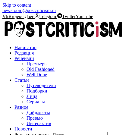
Skip to content
newsroom@postcriticism.ru
Vk
Яндекс.Дзен
Telegram
Twitter
YouTube
Навигатор
Редакция
Рецензии
Премьеры
Old Fashioned
Well Done
Статьи
Путеводители
Подборки
Лица
Сериалы
Разное
Дайджесты
Превью
Интерактив
Новости
Результат поиска: