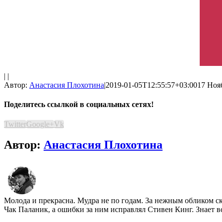
| |
Автор:
Анастасия Плохотина
|
2019-01-05T12:55:57+03:00
17 Нояб
Поделитесь ссылкой в социальных сетях!
Twitter
Google+
Vk
Автор:
Анастасия Плохотина
Молода и прекрасна. Мудра не по годам. За нежным обликом ск
Чак Паланик, а ошибки за ним исправлял Стивен Кинг. Знает в