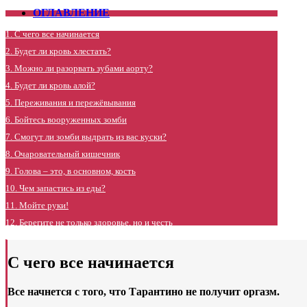
ОГЛАВЛЕНИЕ
1. С чего все начинается
2. Будет ли кровь хлестать?
3. Можно ли разорвать зубами аорту?
4. Будет ли кровь алой?
5. Переживания и пережёвывания
6. Бойтесь вооруженных зомби
7. Смогут ли зомби выдрать из вас куски?
8. Очаровательный кишечник
9. Голова – это, в основном, кость
10. Чем запастись из еды?
11. Мойте руки!
12. Берегите не только здоровье, но и честь
С чего все начинается
Все начнется с того, что Тарантино не получит оргазм.