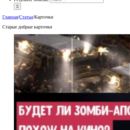
Главная
/
Статьи
/
Карточки
Старые добрые карточки