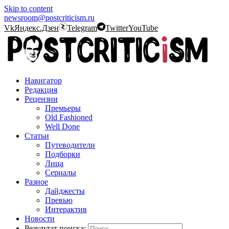
Skip to content
newsroom@postcriticism.ru
Vk
Яндекс.Дзен
Telegram
Twitter
YouTube
Навигатор
Редакция
Рецензии
Премьеры
Old Fashioned
Well Done
Статьи
Путеводители
Подборки
Лица
Сериалы
Разное
Дайджесты
Превью
Интерактив
Новости
Результат поиска: