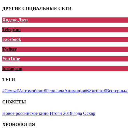
ДРУГИЕ СОЦИАЛЬНЫЕ СЕТИ
Яндекс.Дзен
Telegram
Facebook
Twitter
YouTube
Instagram
ТЕГИ
#Семья
#Автомобили
#Религия
#Анимация
#Фэнтези
#Вестерны
#
СЮЖЕТЫ
Новое российское кино
Итоги 2018 года
Оскар
ХРОНОЛОГИЯ