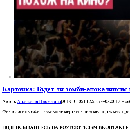
Карточка: Будет ли зомби-апокалипсис 
Автор:
Анастасия Плохотина
|
2019-01-05T12:55:57+03:00
17 Нояб
Физиология зомби – ожившие мертвецы под медицинским при
ПОДПИСЫВАЙТЕСЬ НА POSTCRITICISM ВКОНТАКТЕ