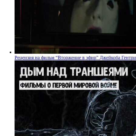
Рецензия на фильм “Вторжение в эфир” Джейкоба Гентри