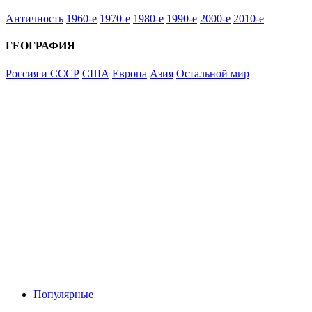
Античность
1960-е
1970-е
1980-е
1990-е
2000-е
2010-е
ГЕОГРАФИЯ
Россия и СССР
США
Европа
Азия
Остальной мир
Популярные