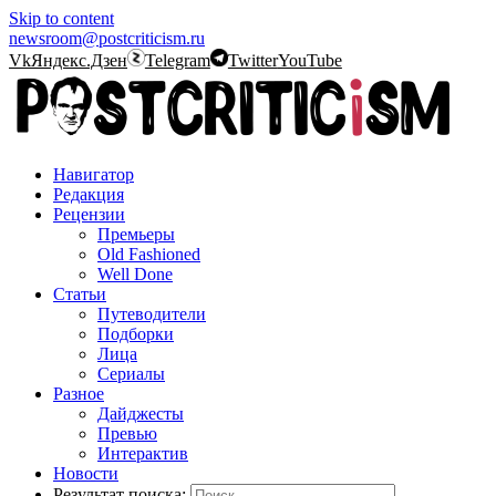
Skip to content
newsroom@postcriticism.ru
Vk
Яндекс.Дзен
Telegram
Twitter
YouTube
Навигатор
Редакция
Рецензии
Премьеры
Old Fashioned
Well Done
Статьи
Путеводители
Подборки
Лица
Сериалы
Разное
Дайджесты
Превью
Интерактив
Новости
Результат поиска: