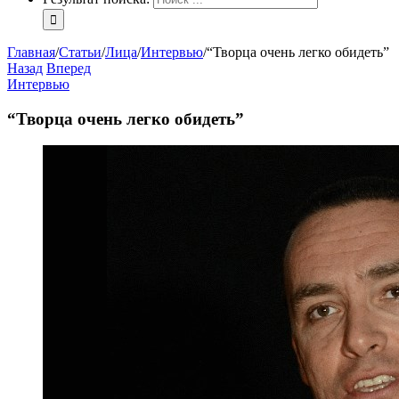
Главная
/
Статьи
/
Лица
/
Интервью
/
“Творца очень легко обидеть”
Назад
Вперед
Интервью
“Творца очень легко обидеть”