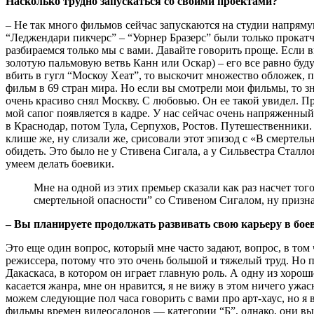
Насколько трудно запускаться со своими проектами?
– Не так много фильмов сейчас запускаются на студии напрям
“Леджендари пикчерс” – “Уорнер Бразерс” были только прокатч
разбираемся только мы с вами. Давайте говорить проще. Если в
золотую пальмовую ветвь Канн или Оскар) – его все равно буду
вбить в гугл “Москоу Хеат”, то выскочит множество обложек, п
фильм в 69 стран мира. Но если вы смотрели мои фильмы, то зн
очень красиво снял Москву. С любовью. Он ее такой увидел. П
мой сапог появляется в кадре. У нас сейчас очень напряженный
в Краснодар, потом Тула, Серпухов, Ростов. Путешественники. М
клише же, ну слизали же, срисовали этот эпизод с «В смертель
обидеть. Это было не у Стивена Сигала, а у Сильвестра Сталлон
умеем делать боевики.
Мне на одной из этих премьер сказали как раз насчет того
смертельной опасности” со Стивеном Сигалом, ну признай
– Вы планируете продолжать развивать свою карьеру в боев
Это еще один вопрос, который мне часто задают, вопрос, в том
режиссера, потому что это очень большой и тяжелый труд. Но
Дакаскаса, в котором он играет главную роль. А одну из хоро
касается жанра, мне он нравится, я не вижу в этом ничего ужа
можем следующие пол часа говорить с вами про арт-хаус, но я в
фильмы времен видеосалонов — категории “Б”, однако, они вых