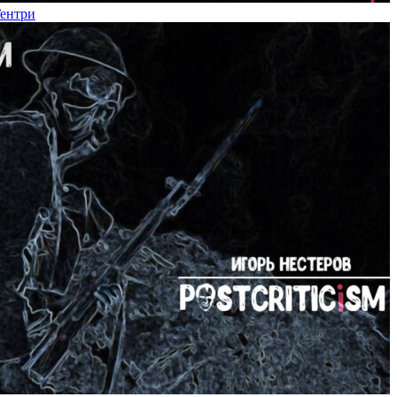
Гентри