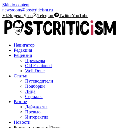
Skip to content
newsroom@postcriticism.ru
Vk
Яндекс.Дзен
Telegram
Twitter
YouTube
Навигатор
Редакция
Рецензии
Премьеры
Old Fashioned
Well Done
Статьи
Путеводители
Подборки
Лица
Сериалы
Разное
Дайджесты
Превью
Интерактив
Новости
Результат поиска: