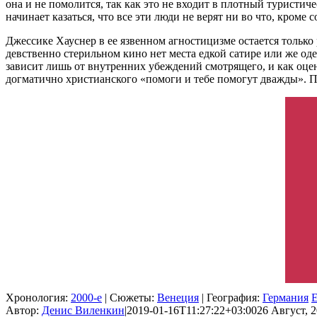
она и не помолится, так как это не входит в плотный туристи
начинает казаться, что все эти люди не верят ни во что, кроме
Джессике Хауснер в ее язвенном агностицизме остается только
девственно стерильном кино нет места едкой сатире или же од
зависит лишь от внутренних убеждений смотрящего, и как оцен
догматично христианского «помоги и тебе помогут дважды». Пр
Хронология:
2000-е
| Сюжеты:
Венеция
| География:
Германия
Автор:
Денис Виленкин
|
2019-01-16T11:27:22+03:00
26 Август, 2